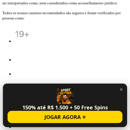
ser interpretados como, nem considerados como aconselhamento jurídico.
Todos os nossos cassinos recomendados são seguros e foram verificados por
pessoas como:
×
150% até R$ 1.500 + 50 Free Spins
JOGAR AGORA ⭐