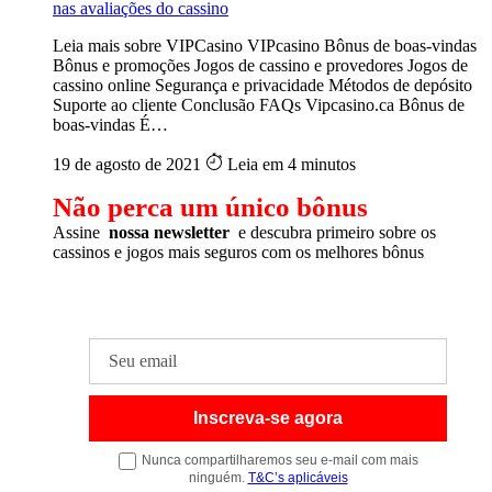
nas avaliações do cassino
Leia mais sobre VIPCasino VIPcasino Bônus de boas-vindas
Bônus e promoções Jogos de cassino e provedores Jogos de
cassino online Segurança e privacidade Métodos de depósito
Suporte ao cliente Conclusão FAQs Vipcasino.ca Bônus de
boas-vindas É…
19 de agosto de 2021
Leia em 4 minutos
Não perca um único bônus
Assine
nossa newsletter
e descubra primeiro sobre os
cassinos e jogos mais seguros com os melhores bônus
Nunca compartilharemos seu e-mail com mais
ninguém.
T&C’s aplicáveis