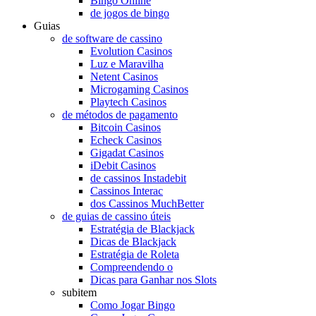
Bingo Online
de jogos de bingo
Guias
de software de cassino
Evolution Casinos
Luz e Maravilha
Netent Casinos
Microgaming Casinos
Playtech Casinos
de métodos de pagamento
Bitcoin Casinos
Echeck Casinos
Gigadat Casinos
iDebit Casinos
de cassinos Instadebit
Cassinos Interac
dos Cassinos MuchBetter
de guias de cassino úteis
Estratégia de Blackjack
Dicas de Blackjack
Estratégia de Roleta
Compreendendo o
Dicas para Ganhar nos Slots
subitem
Como Jogar Bingo