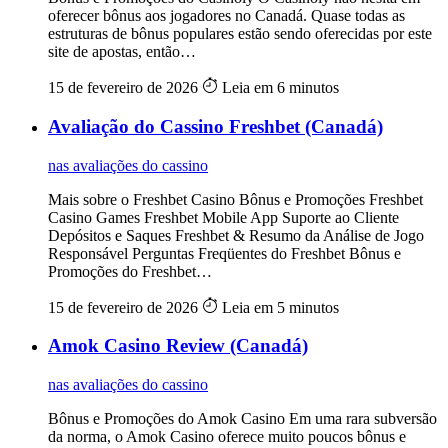
oferecer bônus aos jogadores no Canadá.
Quase todas as
estruturas de bônus populares estão sendo oferecidas por este
site de apostas, então…
15 de fevereiro de 2026
Leia em 6 minutos
Avaliação do Cassino Freshbet (Canadá)
nas avaliações do cassino
Mais sobre o Freshbet Casino Bônus e Promoções Freshbet
Casino Games Freshbet Mobile App Suporte ao Cliente
Depósitos e Saques Freshbet & Resumo da Análise de Jogo
Responsável Perguntas Freqüentes do Freshbet Bônus e
Promoções do Freshbet…
15 de fevereiro de 2026
Leia em 5 minutos
Amok Casino Review (Canadá)
nas avaliações do cassino
Bônus e Promoções do Amok Casino Em uma rara subversão
da norma, o Amok Casino oferece muito poucos bônus e