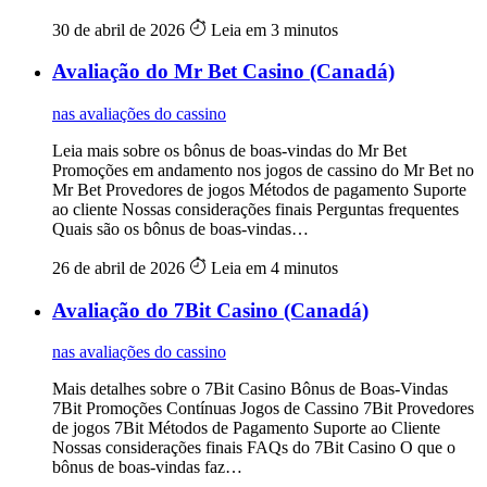
30 de abril de 2026
Leia em 3 minutos
Avaliação do Mr Bet Casino (Canadá)
nas avaliações do cassino
Leia mais sobre os bônus de boas-vindas do Mr Bet
Promoções em andamento nos jogos de cassino do Mr Bet no
Mr Bet Provedores de jogos Métodos de pagamento Suporte
ao cliente Nossas considerações finais Perguntas frequentes
Quais são os bônus de boas-vindas…
26 de abril de 2026
Leia em 4 minutos
Avaliação do 7Bit Casino (Canadá)
nas avaliações do cassino
Mais detalhes sobre o 7Bit Casino Bônus de Boas-Vindas
7Bit Promoções Contínuas Jogos de Cassino 7Bit Provedores
de jogos 7Bit Métodos de Pagamento Suporte ao Cliente
Nossas considerações finais FAQs do 7Bit Casino O que o
bônus de boas-vindas faz…