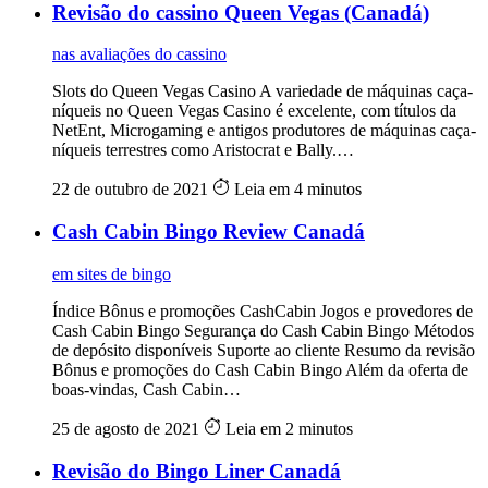
Revisão do cassino Queen Vegas (Canadá)
nas avaliações do cassino
Slots do Queen Vegas Casino A variedade de máquinas caça-
níqueis no Queen Vegas Casino é excelente, com títulos da
NetEnt, Microgaming e antigos produtores de máquinas caça-
níqueis terrestres como Aristocrat e Bally.…
22 de outubro de 2021
Leia em 4 minutos
Cash Cabin Bingo Review Canadá
em sites de bingo
Índice Bônus e promoções CashCabin Jogos e provedores de
Cash Cabin Bingo Segurança do Cash Cabin Bingo Métodos
de depósito disponíveis Suporte ao cliente Resumo da revisão
Bônus e promoções do Cash Cabin Bingo Além da oferta de
boas-vindas, Cash Cabin…
25 de agosto de 2021
Leia em 2 minutos
Revisão do Bingo Liner Canadá