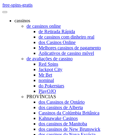
free-spins-gratis
cassinos
de cassinos online
de Retirada Rápida
de cassinos com dinheiro real
dos Casinos Online
Melhores cassinos de pagamento
Aplicativos de cassino móvel
de avaliações de cassino
Red Spins
Jackpot City
Mr Bet
nominal
do Pokerstars
PlayOJO
PROVÍNCIAS
dos Cassinos de Ontário
dos cassinos de Alberta
Cassinos da Colúmbia Britânica
Kahnawake Casinos
dos cassinos de Manitoba
dos cassinos de New Brunswick
dos cassinos da Nova Escócia