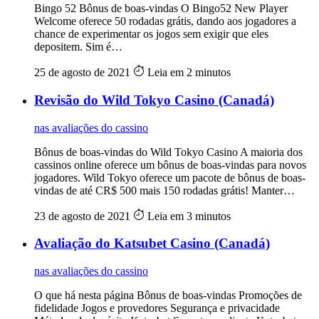
Bingo 52 Bônus de boas-vindas O Bingo52 New Player
Welcome oferece 50 rodadas grátis, dando aos jogadores a
chance de experimentar os jogos sem exigir que eles
depositem.
Sim é…
25 de agosto de 2021
Leia em 2 minutos
Revisão do Wild Tokyo Casino (Canadá)
nas avaliações do cassino
Bônus de boas-vindas do Wild Tokyo Casino A maioria dos
cassinos online oferece um bônus de boas-vindas para novos
jogadores.
Wild Tokyo oferece um pacote de bônus de boas-
vindas de até CR$ 500 mais 150 rodadas grátis!
Manter…
23 de agosto de 2021
Leia em 3 minutos
Avaliação do Katsubet Casino (Canadá)
nas avaliações do cassino
O que há nesta página Bônus de boas-vindas Promoções de
fidelidade Jogos e provedores Segurança e privacidade