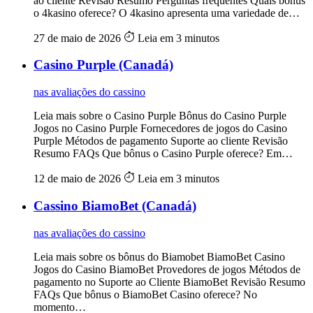
ao cliente Revisão Resumo Perguntas frequentes Quais bônus
o 4kasino oferece?
O 4kasino apresenta uma variedade de…
27 de maio de 2026
Leia em 3 minutos
Casino Purple (Canadá)
nas avaliações do cassino
Leia mais sobre o Casino Purple Bônus do Casino Purple
Jogos no Casino Purple Fornecedores de jogos do Casino
Purple Métodos de pagamento Suporte ao cliente Revisão
Resumo FAQs Que bônus o Casino Purple oferece?
Em…
12 de maio de 2026
Leia em 3 minutos
Cassino BiamoBet (Canadá)
nas avaliações do cassino
Leia mais sobre os bônus do Biamobet BiamoBet Casino
Jogos do Casino BiamoBet Provedores de jogos Métodos de
pagamento no Suporte ao Cliente BiamoBet Revisão Resumo
FAQs Que bônus o BiamoBet Casino oferece?
No
momento…