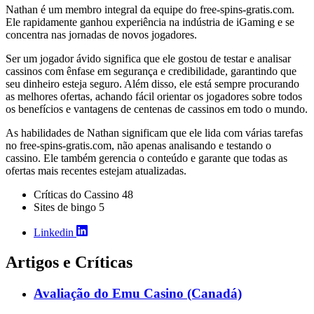
Nathan é um membro integral da equipe do free-spins-gratis.com.
Ele rapidamente ganhou experiência na indústria de iGaming e se
concentra nas jornadas de novos jogadores.
Ser um jogador ávido significa que ele gostou de testar e analisar
cassinos com ênfase em segurança e credibilidade, garantindo que
seu dinheiro esteja seguro.
Além disso, ele está sempre procurando
as melhores ofertas, achando fácil orientar os jogadores sobre todos
os benefícios e vantagens de centenas de cassinos em todo o mundo.
As habilidades de Nathan significam que ele lida com várias tarefas
no free-spins-gratis.com, não apenas analisando e testando o
cassino.
Ele também gerencia o conteúdo e garante que todas as
ofertas mais recentes estejam atualizadas.
Críticas do Cassino 48
Sites de bingo 5
Linkedin
Artigos e Críticas
Avaliação do Emu Casino (Canadá)