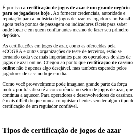
É por isso
a certificação de jogos de azar é um grande negócio
para os jogadores hoje
. Ao fornecer credenciais, autoridade e
reputação para a indústria de jogos de azar, os jogadores no Brasil
agora terão pontos de passagem ou indicadores fáceis para saber
onde jogar e em quem confiar antes mesmo de fazer seu primeiro
depósito.
As certificações em jogos de azar, como as oferecidas pela
eCOGRA e outras organizações de teste de terceiros, estão se
tornando cada vez mais importantes para os operadores de sites de
jogos de azar online. Chegou ao ponto que
certificação de cassino
online
não é apenas algo desejável, mas também esperado pelos
jogadores de cassino hoje em dia.
Como você provavelmente pode imaginar, grande parte da força
motriz por trás disso é a concorrência no setor de jogos de azar, que
continua a aquecer. Para operadores e desenvolvedores de cassinos,
é mais difícil do que nunca conquistar clientes sem ter algum tipo de
certificação de um regulador confiável.
Tipos de certificação de jogos de azar