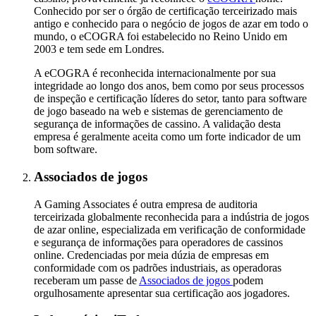
Conhecido por ser o órgão de certificação terceirizado mais
antigo e conhecido para o negócio de jogos de azar em todo o
mundo, o eCOGRA foi estabelecido no Reino Unido em
2003 e tem sede em Londres.
A eCOGRA é reconhecida internacionalmente por sua
integridade ao longo dos anos, bem como por seus processos
de inspeção e certificação líderes do setor, tanto para software
de jogo baseado na web e sistemas de gerenciamento de
segurança de informações de cassino. A validação desta
empresa é geralmente aceita como um forte indicador de um
bom software.
Associados de jogos
A Gaming Associates é outra empresa de auditoria
terceirizada globalmente reconhecida para a indústria de jogos
de azar online, especializada em verificação de conformidade
e segurança de informações para operadores de cassinos
online. Credenciadas por meia dúzia de empresas em
conformidade com os padrões industriais, as operadoras
receberam um passe de
Associados de jogos
podem
orgulhosamente apresentar sua certificação aos jogadores.