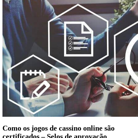
Como os jogos de cassino online são
certificados – Selos de aprovação