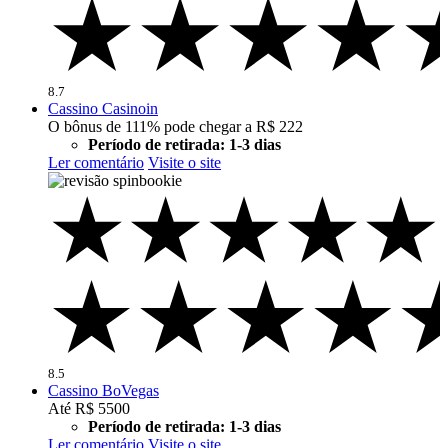
8.7
Cassino Сasinoin
O bônus de 111% pode chegar a R$ 222
Período de retirada: 1-3 dias
Ler comentário
Visite o site
8.5
Cassino BoVegas
Até R$ 5500
Período de retirada: 1-3 dias
Ler comentário
Visite o site