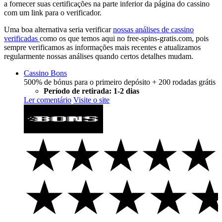
a fornecer suas certificações na parte inferior da página do cassino
com um link para o verificador.
Uma boa alternativa seria verificar
nossas análises de cassino
verificadas
como os que temos aqui no free-spins-gratis.com, pois
sempre verificamos as informações mais recentes e atualizamos
regularmente nossas análises quando certos detalhes mudam.
Cassino Bons
500% de bónus para o primeiro depósito + 200 rodadas grátis
Período de retirada: 1-2 dias
Ler comentário
Visite o site