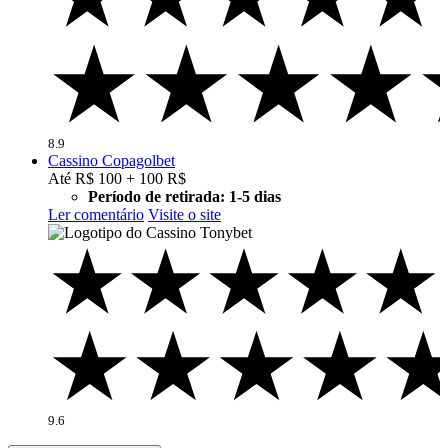
8.9
Cassino Сopagolbet
Até R$ 100 + 100 R$
Período de retirada: 1-5 dias
Ler comentário
Visite o site
9.6