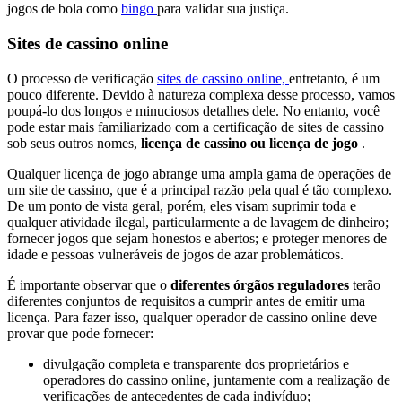
jogos de bola como
bingo
para validar sua justiça.
Sites de cassino online
O processo de verificação
sites de cassino online,
entretanto, é um
pouco diferente. Devido à natureza complexa desse processo, vamos
poupá-lo dos longos e minuciosos detalhes dele. No entanto, você
pode estar mais familiarizado com a certificação de sites de cassino
sob seus outros nomes,
licença de cassino ou licença de jogo
.
Qualquer licença de jogo abrange uma ampla gama de operações de
um site de cassino, que é a principal razão pela qual é tão complexo.
De um ponto de vista geral, porém, eles visam suprimir toda e
qualquer atividade ilegal, particularmente a de lavagem de dinheiro;
fornecer jogos que sejam honestos e abertos; e proteger menores de
idade e pessoas vulneráveis ​​de jogos de azar problemáticos.
É importante observar que o
diferentes órgãos reguladores
terão
diferentes conjuntos de requisitos a cumprir antes de emitir uma
licença. Para fazer isso, qualquer operador de cassino online deve
provar que pode fornecer:
divulgação completa e transparente dos proprietários e
operadores do cassino online, juntamente com a realização de
verificações de antecedentes de cada indivíduo;