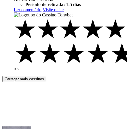
Período de retirada: 1-5 dias
Ler comentário
Visite o site
9.6
Carregar mais cassinos