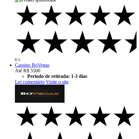
8.5
Cassino BoVegas
Até R$ 5500
Período de retirada: 1-3 dias
Ler comentário
Visite o site