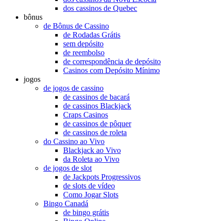
dos cassinos de Quebec
bônus
de Bônus de Cassino
de Rodadas Grátis
sem depósito
de reembolso
de correspondência de depósito
Casinos com Depósito Mínimo
jogos
de jogos de cassino
de cassinos de bacará
de cassinos Blackjack
Craps Casinos
de cassinos de pôquer
de cassinos de roleta
do Cassino ao Vivo
Blackjack ao Vivo
da Roleta ao Vivo
de jogos de slot
de Jackpots Progressivos
de slots de vídeo
Como Jogar Slots
Bingo Canadá
de bingo grátis