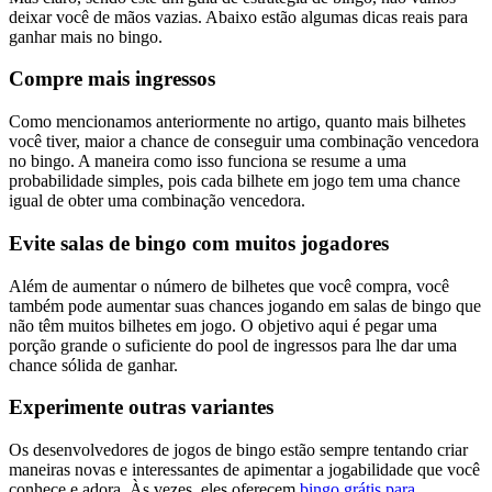
deixar você de mãos vazias. Abaixo estão algumas dicas reais para
ganhar mais no bingo.
Compre mais ingressos
Como mencionamos anteriormente no artigo, quanto mais bilhetes
você tiver, maior a chance de conseguir uma combinação vencedora
no bingo. A maneira como isso funciona se resume a uma
probabilidade simples, pois cada bilhete em jogo tem uma chance
igual de obter uma combinação vencedora.
Evite salas de bingo com muitos jogadores
Além de aumentar o número de bilhetes que você compra, você
também pode aumentar suas chances jogando em salas de bingo que
não têm muitos bilhetes em jogo. O objetivo aqui é pegar uma
porção grande o suficiente do pool de ingressos para lhe dar uma
chance sólida de ganhar.
Experimente outras variantes
Os desenvolvedores de jogos de bingo estão sempre tentando criar
maneiras novas e interessantes de apimentar a jogabilidade que você
conhece e adora. Às vezes, eles oferecem
bingo grátis para