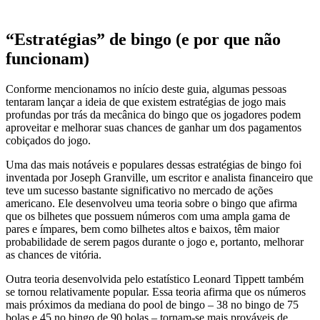
“Estratégias” de bingo (e por que não
funcionam)
Conforme mencionamos no início deste guia, algumas pessoas
tentaram lançar a ideia de que existem estratégias de jogo mais
profundas por trás da mecânica do bingo que os jogadores podem
aproveitar e melhorar suas chances de ganhar um dos pagamentos
cobiçados do jogo.
Uma das mais notáveis ​​e populares dessas estratégias de bingo foi
inventada por Joseph Granville, um escritor e analista financeiro que
teve um sucesso bastante significativo no mercado de ações
americano. Ele desenvolveu uma teoria sobre o bingo que afirma
que os bilhetes que possuem números com uma ampla gama de
pares e ímpares, bem como bilhetes altos e baixos, têm maior
probabilidade de serem pagos durante o jogo e, portanto, melhorar
as chances de vitória.
Outra teoria desenvolvida pelo estatístico Leonard Tippett também
se tornou relativamente popular. Essa teoria afirma que os números
mais próximos da mediana do pool de bingo – 38 no bingo de 75
bolas e 45 no bingo de 90 bolas – tornam-se mais prováveis ​​de