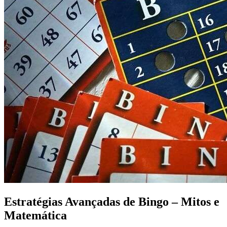
Estratégias Avançadas de Bingo – Mitos e
Matemática