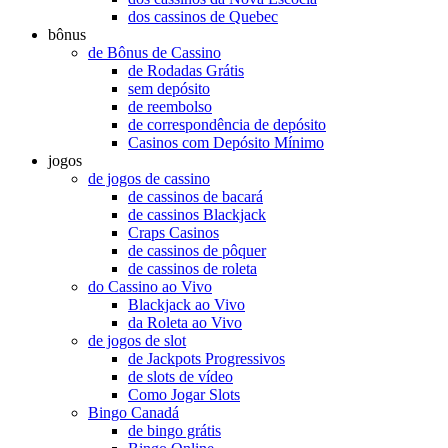
dos cassinos de Quebec
bônus
de Bônus de Cassino
de Rodadas Grátis
sem depósito
de reembolso
de correspondência de depósito
Casinos com Depósito Mínimo
jogos
de jogos de cassino
de cassinos de bacará
de cassinos Blackjack
Craps Casinos
de cassinos de pôquer
de cassinos de roleta
do Cassino ao Vivo
Blackjack ao Vivo
da Roleta ao Vivo
de jogos de slot
de Jackpots Progressivos
de slots de vídeo
Como Jogar Slots
Bingo Canadá
de bingo grátis