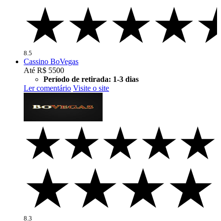
8.5
Cassino BoVegas
Até R$ 5500
Período de retirada: 1-3 dias
Ler comentário
Visite o site
8.3