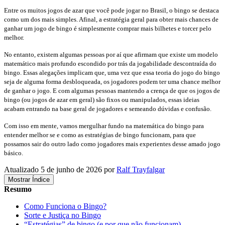
Entre os muitos jogos de azar que você pode jogar no Brasil, o bingo se destaca
como um dos mais simples. Afinal, a estratégia geral para obter mais chances de
ganhar um jogo de bingo é simplesmente comprar mais bilhetes e torcer pelo
melhor.
No entanto, existem algumas pessoas por aí que afirmam que existe um modelo
matemático mais profundo escondido por trás da jogabilidade descontraída do
bingo. Essas alegações implicam que, uma vez que essa teoria do jogo do bingo
seja de alguma forma desbloqueada, os jogadores podem ter uma chance melhor
de ganhar o jogo. E com algumas pessoas mantendo a crença de que os jogos de
bingo (ou jogos de azar em geral) são fixos ou manipulados, essas ideias
acabam entrando na base geral de jogadores e semeando dúvidas e confusão.
Com isso em mente, vamos mergulhar fundo na matemática do bingo para
entender melhor se e como as estratégias de bingo funcionam, para que
possamos sair do outro lado como jogadores mais experientes desse amado jogo
básico.
Atualizado
5 de junho de 2026
por
Ralf Trayfalgar
Mostrar
Índice
Resumo
Como Funciona o Bingo?
Sorte e Justiça no Bingo
“Estratégias” de bingo (e por que não funcionam)