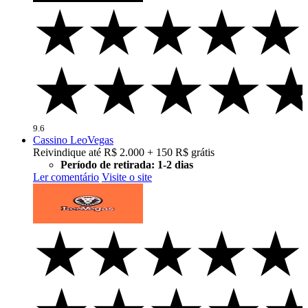
9.6
Cassino LeoVegas
Reivindique até R$ 2.000 + 150 R$ grátis
Período de retirada: 1-2 dias
Ler comentário
Visite o site