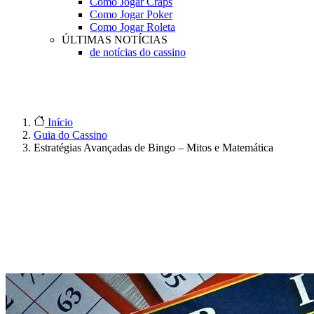
Como Jogar Craps
Como Jogar Poker
Como Jogar Roleta
ÚLTIMAS NOTÍCIAS
de notícias do cassino
Início
Guia do Cassino
Estratégias Avançadas de Bingo – Mitos e Matemática