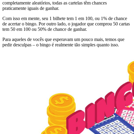
completamente aleatórios, todas as cartelas têm chances
praticamente iguais de ganhar.
Com isso em mente, seu 1 bilhete tem 1 em 100, ou 1% de chance
de acertar o bingo. Por outro lado, o jogador que comprou 50 cartas
tem 50 em 100 ou 50% de chance de ganhar.
Para aqueles de vocês que esperavam um pouco mais, temos que
pedir desculpas – o bingo é realmente tão simples quanto isso.