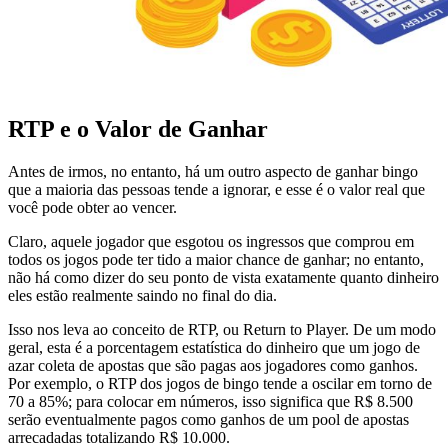
RTP e o Valor de Ganhar
Antes de irmos, no entanto, há um outro aspecto de ganhar bingo
que a maioria das pessoas tende a ignorar, e esse é o valor real que
você pode obter ao vencer.
Claro, aquele jogador que esgotou os ingressos que comprou em
todos os jogos pode ter tido a maior chance de ganhar; no entanto,
não há como dizer do seu ponto de vista exatamente quanto dinheiro
eles estão realmente saindo no final do dia.
Isso nos leva ao conceito de RTP, ou Return to Player. De um modo
geral, esta é a porcentagem estatística do dinheiro que um jogo de
azar coleta de apostas que são pagas aos jogadores como ganhos.
Por exemplo, o RTP dos jogos de bingo tende a oscilar em torno de
70 a 85%; para colocar em números, isso significa que R$ 8.500
serão eventualmente pagos como ganhos de um pool de apostas
arrecadadas totalizando R$ 10.000.