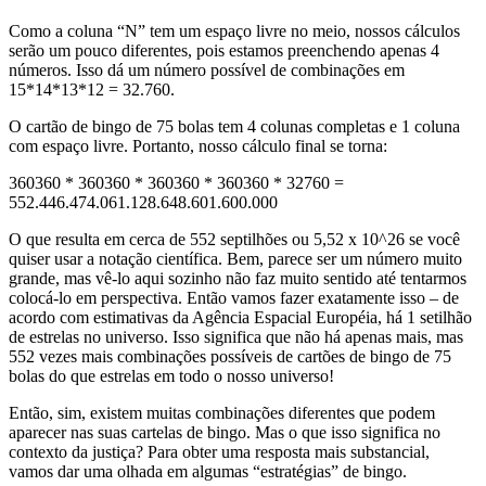
Como a coluna “N” tem um espaço livre no meio, nossos cálculos
serão um pouco diferentes, pois estamos preenchendo apenas 4
números. Isso dá um número possível de combinações em
15*14*13*12 = 32.760.
O cartão de bingo de 75 bolas tem 4 colunas completas e 1 coluna
com espaço livre. Portanto, nosso cálculo final se torna:
360360 * 360360 * 360360 * 360360 * 32760 =
552.446.474.061.128.648.601.600.000
O que resulta em cerca de 552 septilhões ou 5,52 x 10^26 se você
quiser usar a notação científica. Bem, parece ser um número muito
grande, mas vê-lo aqui sozinho não faz muito sentido até tentarmos
colocá-lo em perspectiva. Então vamos fazer exatamente isso – de
acordo com estimativas da Agência Espacial Européia, há 1 setilhão
de estrelas no universo. Isso significa que não há apenas mais, mas
552 vezes mais combinações possíveis de cartões de bingo de 75
bolas do que estrelas em todo o nosso universo!
Então, sim, existem muitas combinações diferentes que podem
aparecer nas suas cartelas de bingo. Mas o que isso significa no
contexto da justiça? Para obter uma resposta mais substancial,
vamos dar uma olhada em algumas “estratégias” de bingo.