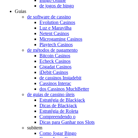
Bingo Online
de jogos de bingo
Guias
de software de cassino
Evolution Casinos
Luz e Maravilha
Netent Casinos
Microgaming Casinos
Playtech Casinos
de métodos de pagamento
Bitcoin Casinos
Echeck Casinos
Gigadat Casinos
iDebit Casinos
de cassinos Instadebit
Cassinos Interac
dos Cassinos MuchBetter
de guias de cassino úteis
Estratégia de Blackjack
Dicas de Blackjack
Estratégia de Roleta
Compreendendo o
Dicas para Ganhar nos Slots
subitem
Como Jogar Bingo