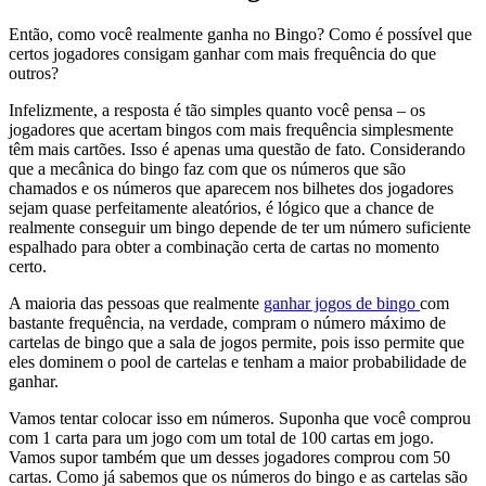
Então, como você realmente ganha no Bingo? Como é possível que
certos jogadores consigam ganhar com mais frequência do que
outros?
Infelizmente, a resposta é tão simples quanto você pensa – os
jogadores que acertam bingos com mais frequência simplesmente
têm mais cartões. Isso é apenas uma questão de fato. Considerando
que a mecânica do bingo faz com que os números que são
chamados e os números que aparecem nos bilhetes dos jogadores
sejam quase perfeitamente aleatórios, é lógico que a chance de
realmente conseguir um bingo depende de ter um número suficiente
espalhado para obter a combinação certa de cartas no momento
certo.
A maioria das pessoas que realmente
ganhar jogos de bingo
com
bastante frequência, na verdade, compram o número máximo de
cartelas de bingo que a sala de jogos permite, pois isso permite que
eles dominem o pool de cartelas e tenham a maior probabilidade de
ganhar.
Vamos tentar colocar isso em números. Suponha que você comprou
com 1 carta para um jogo com um total de 100 cartas em jogo.
Vamos supor também que um desses jogadores comprou com 50
cartas. Como já sabemos que os números do bingo e as cartelas são