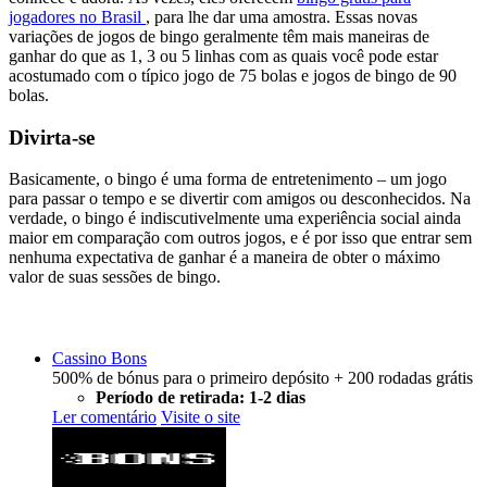
jogadores no Brasil
, para lhe dar uma amostra. Essas novas
variações de jogos de bingo geralmente têm mais maneiras de
ganhar do que as 1, 3 ou 5 linhas com as quais você pode estar
acostumado com o típico jogo de 75 bolas e jogos de bingo de 90
bolas.
Divirta-se
Basicamente, o bingo é uma forma de entretenimento – um jogo
para passar o tempo e se divertir com amigos ou desconhecidos. Na
verdade, o bingo é indiscutivelmente uma experiência social ainda
maior em comparação com outros jogos, e é por isso que entrar sem
nenhuma expectativa de ganhar é a maneira de obter o máximo
valor de suas sessões de bingo.
Cassino Bons
500% de bónus para o primeiro depósito + 200 rodadas grátis
Período de retirada: 1-2 dias
Ler comentário
Visite o site