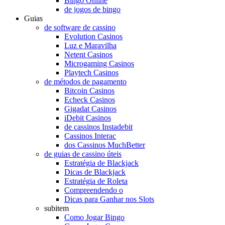
Bingo Online
de jogos de bingo
Guias
de software de cassino
Evolution Casinos
Luz e Maravilha
Netent Casinos
Microgaming Casinos
Playtech Casinos
de métodos de pagamento
Bitcoin Casinos
Echeck Casinos
Gigadat Casinos
iDebit Casinos
de cassinos Instadebit
Cassinos Interac
dos Cassinos MuchBetter
de guias de cassino úteis
Estratégia de Blackjack
Dicas de Blackjack
Estratégia de Roleta
Compreendendo o
Dicas para Ganhar nos Slots
subitem
Como Jogar Bingo