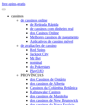
free-spins-gratis
cassinos
de cassinos online
de Retirada Rápida
de cassinos com dinheiro real
dos Casinos Online
Melhores cassinos de pagamento
Aplicativos de cassino móvel
de avaliações de cassino
Red Spins
Jackpot City
Mr Bet
nominal
do Pokerstars
PlayOJO
PROVÍNCIAS
dos Cassinos de Ontário
dos cassinos de Alberta
Cassinos da Colúmbia Britânica
Kahnawake Casinos
dos cassinos de Manitoba
dos cassinos de New Brunswick
dos cassinos da Nova Escócia