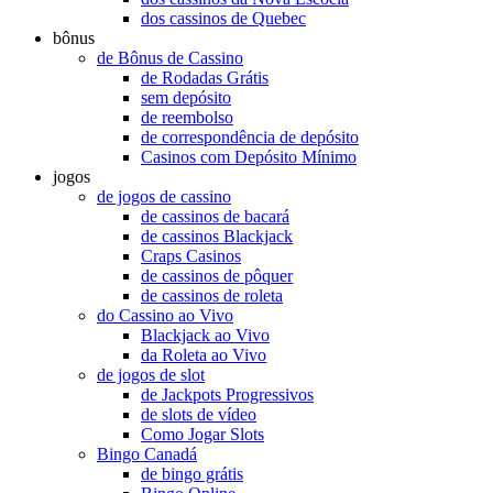
dos cassinos de Quebec
bônus
de Bônus de Cassino
de Rodadas Grátis
sem depósito
de reembolso
de correspondência de depósito
Casinos com Depósito Mínimo
jogos
de jogos de cassino
de cassinos de bacará
de cassinos Blackjack
Craps Casinos
de cassinos de pôquer
de cassinos de roleta
do Cassino ao Vivo
Blackjack ao Vivo
da Roleta ao Vivo
de jogos de slot
de Jackpots Progressivos
de slots de vídeo
Como Jogar Slots
Bingo Canadá
de bingo grátis