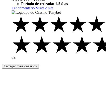
Período de retirada: 1-5 dias
Ler comentário
Visite o site
9.6
Carregar mais cassinos