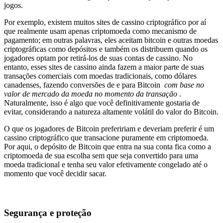
jogos.
Por exemplo, existem muitos sites de cassino criptográfico por aí
que realmente usam apenas criptomoeda como mecanismo de
pagamento; em outras palavras, eles aceitam bitcoin e outras moedas
criptográficas como depósitos e também os distribuem quando os
jogadores optam por retirá-los de suas contas de cassino. No
entanto, esses sites de cassino ainda fazem a maior parte de suas
transações comerciais com moedas tradicionais, como dólares
canadenses, fazendo conversões de e para Bitcoin
com base no
valor de mercado da moeda no momento da transação
.
Naturalmente, isso é algo que você definitivamente gostaria de
evitar, considerando a natureza altamente volátil do valor do Bitcoin.
O que os jogadores de Bitcoin prefeririam e deveriam preferir é um
cassino criptográfico que transacione puramente em criptomoeda.
Por aqui, o depósito de Bitcoin que entra na sua conta fica como a
criptomoeda de sua escolha sem que seja convertido para uma
moeda tradicional e tenha seu valor efetivamente congelado até o
momento que você decidir sacar.
Segurança e proteção