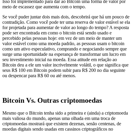
Isso foi implementado para dar ao Bitcoin uma forma de valor por
meio de escassez que aumenta com o tempo.
Se você puder juntar dois mais dois, descobrirá que há um pouco de
contradição. Como você pode ter uma reserva de valor estável se ela
for projetada para aumentar de valor ao longo do tempo? A resposta
pode ser encontrada em como o bitcoin está sendo usado e
percebido pelas pessoas hoje: em vez de um meio de manter um
valor estável como uma moeda padrão, as pessoas usam o bitcoin
como um ativo especulativo, comprando e negociando sempre que
surge uma oportunidade na esperança de transformar um lucro em
seu investimento inicial na moeda. Essa atitude em relação ao
Bitcoin deu a ele um valor incrivelmente volátil, o que significa que
seus R$ 100 em Bitcoin podem subir para R$ 200 no dia seguinte
ou despencar para R$ 60 ou até menos.
Bitcoin Vs. Outras criptomoedas
Mesmo que o Bitcoin tenha sido a primeira e (ainda) a criptomoeda
mais valiosa do mundo, apenas uma olhada em uma troca de
criptomoedas mostrará que existem dezenas, senão centenas, de
moedas digitais sendo usadas em cassinos criptográficos no