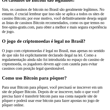
Os cassinos de Bitcoin são legítimos?
Sim, os cassinos de bitcoin no Brasil são geralmente legítimos. No
entanto, é crucial lembrar que isso não se aplica a todos os sites de
cassino Bitcoin; por esse motivo, você definitivamente deseja seguir
as listas de cassinos Bitcoin recomendados, como os que temos no
free-spins-gratis.com, para obter a melhor e mais segura experiência
de jogo.
O jogo de criptomoedas é legal no Brasil?
O jogo com criptomoedas é legal no Brasil, mas apenas no sentido
de que não foi explicitamente declarado ilegal na lei. Como a
regulamentação ainda não foi introduzida no espaço do cassino de
criptomoeda, os jogadores devem agir com cautela para evitar
cassinos com posição legal questionável.
Como uso Bitcoin para pôquer?
Para usar Bitcoin para pôquer, você precisará se inscrever em um
site de pôquer Bitcoin. Depois de se inscrever, tudo o que você
precisa fazer é transferir bitcoin para sua conta naquele site de
pôquer e poderá usar esse bitcoin para fazer apostas no jogo de
pôquer online.