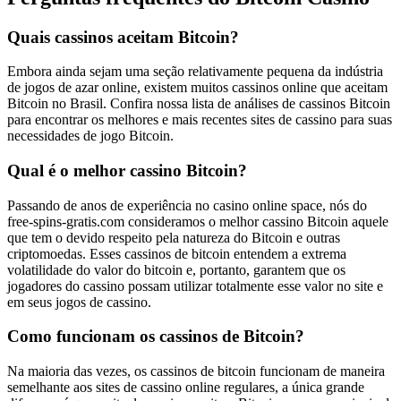
Quais cassinos aceitam Bitcoin?
Embora ainda sejam uma seção relativamente pequena da indústria
de jogos de azar online, existem muitos cassinos online que aceitam
Bitcoin no Brasil. Confira nossa lista de análises de cassinos Bitcoin
para encontrar os melhores e mais recentes sites de cassino para suas
necessidades de jogo Bitcoin.
Qual é o melhor cassino Bitcoin?
Passando de anos de experiência no casino online space, nós do
free-spins-gratis.com consideramos o melhor cassino Bitcoin aquele
que tem o devido respeito pela natureza do Bitcoin e outras
criptomoedas. Esses cassinos de bitcoin entendem a extrema
volatilidade do valor do bitcoin e, portanto, garantem que os
jogadores do cassino possam utilizar totalmente esse valor no site e
em seus jogos de cassino.
Como funcionam os cassinos de Bitcoin?
Na maioria das vezes, os cassinos de bitcoin funcionam de maneira
semelhante aos sites de cassino online regulares, a única grande