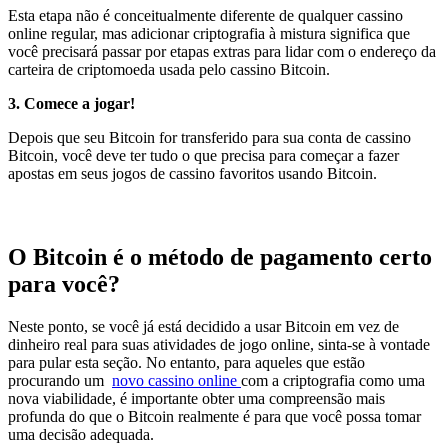
Esta etapa não é conceitualmente diferente de qualquer cassino
online regular, mas adicionar criptografia à mistura significa que
você precisará passar por etapas extras para lidar com o endereço da
carteira de criptomoeda usada pelo cassino Bitcoin.
3. Comece a jogar!
Depois que seu Bitcoin for transferido para sua conta de cassino
Bitcoin, você deve ter tudo o que precisa para começar a fazer
apostas em seus jogos de cassino favoritos usando Bitcoin.
O Bitcoin é o método de pagamento certo
para você?
Neste ponto, se você já está decidido a usar Bitcoin em vez de
dinheiro real para suas atividades de jogo online, sinta-se à vontade
para pular esta seção. No entanto, para aqueles que estão
procurando um
novo cassino online
com a criptografia como uma
nova viabilidade, é importante obter uma compreensão mais
profunda do que o Bitcoin realmente é para que você possa tomar
uma decisão adequada.