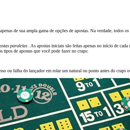
penas de sua ampla gama de opções de apostas. Na verdade, todos os
ostas paralelas
. As apostas iniciais são feitas apenas no início de cada
s tipos de apostas que você pode fazer no craps:
esso ou falha do lançador em rolar um natural ou ponto antes do craps o