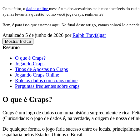
Com efeito, o
dados online
mesa é um dos acessórios mais reconhecíveis do casin
apenas levanta a questão: como você joga craps, realmente?
Bem, é para isso que estamos aqui. No final deste artigo, vamos colocá-lo a par d
Atualizado
5 de junho de 2026
por
Ralph Trayfalgar
Mostrar
Índice
Resumo
O que é Craps?
Jogando Craps
Tipos de Apostas no Craps
Jogando Craps Online
Role os dados com craps online
Perguntas frequentes sobre craps
O que é Craps?
Craps é um jogo de dados com uma história surpreendente e rica. Fei
(Curiosidade: o jogo de dados é, na verdade, a origem de nossa defin
De qualquer forma, o jogo faria sucesso entre os locais, principalmen
espalharia pelos Estados Unidos e Brasil.