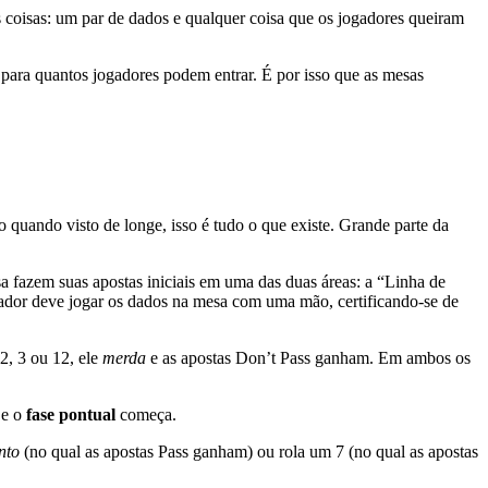
s coisas: um par de dados e qualquer coisa que os jogadores queiram
e para quantos jogadores podem entrar. É por isso que as mesas
quando visto de longe, isso é tudo o que existe. Grande parte da
sa fazem suas apostas iniciais em uma das duas áreas: a “Linha de
irador deve jogar os dados na mesa com uma mão, certificando-se de
 2, 3 ou 12, ele
merda
e as apostas Don’t Pass ganham. Em ambos os
 e o
fase pontual
começa.
nto
(no qual as apostas Pass ganham) ou rola um 7 (no qual as apostas