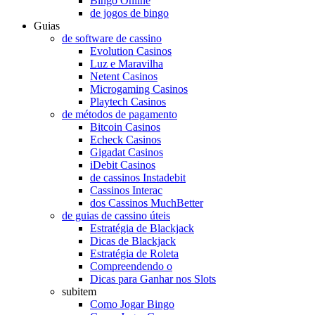
Bingo Online
de jogos de bingo
Guias
de software de cassino
Evolution Casinos
Luz e Maravilha
Netent Casinos
Microgaming Casinos
Playtech Casinos
de métodos de pagamento
Bitcoin Casinos
Echeck Casinos
Gigadat Casinos
iDebit Casinos
de cassinos Instadebit
Cassinos Interac
dos Cassinos MuchBetter
de guias de cassino úteis
Estratégia de Blackjack
Dicas de Blackjack
Estratégia de Roleta
Compreendendo o
Dicas para Ganhar nos Slots
subitem
Como Jogar Bingo