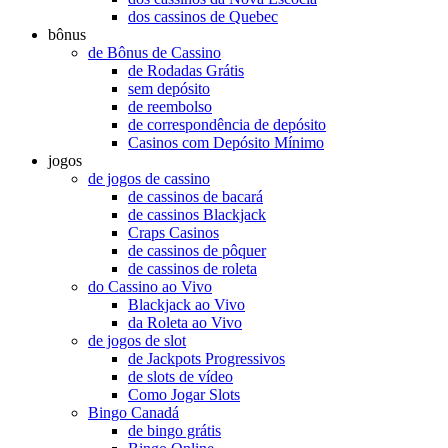
dos cassinos de Quebec
bônus
de Bônus de Cassino
de Rodadas Grátis
sem depósito
de reembolso
de correspondência de depósito
Casinos com Depósito Mínimo
jogos
de jogos de cassino
de cassinos de bacará
de cassinos Blackjack
Craps Casinos
de cassinos de pôquer
de cassinos de roleta
do Cassino ao Vivo
Blackjack ao Vivo
da Roleta ao Vivo
de jogos de slot
de Jackpots Progressivos
de slots de vídeo
Como Jogar Slots
Bingo Canadá
de bingo grátis