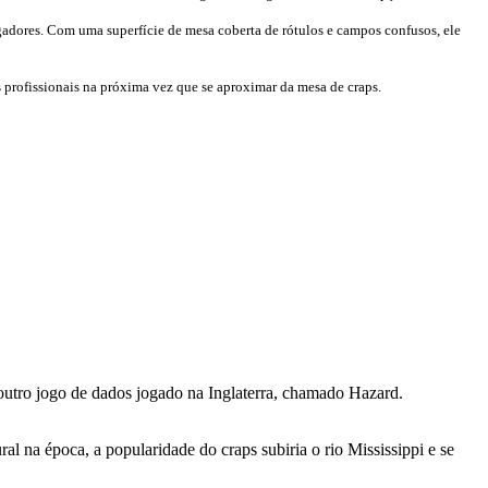
adores. Com uma superfície de mesa coberta de rótulos e campos confusos, ele
s profissionais na próxima vez que se aproximar da mesa de craps.
outro jogo de dados jogado na Inglaterra, chamado Hazard.
l na época, a popularidade do craps subiria o rio Mississippi e se