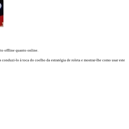
to offline quanto online.
 conduzi-lo à toca do coelho da estratégia de roleta e mostrar-lhe como usar este