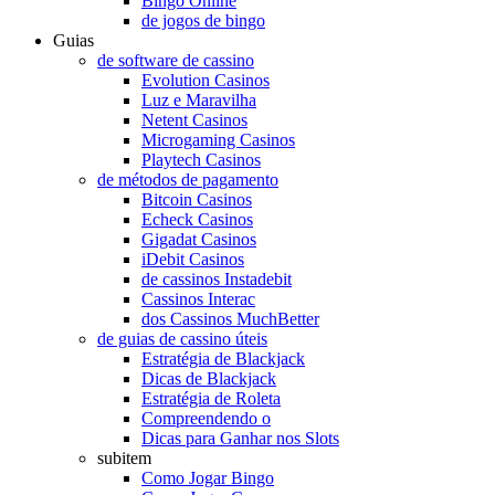
Bingo Online
de jogos de bingo
Guias
de software de cassino
Evolution Casinos
Luz e Maravilha
Netent Casinos
Microgaming Casinos
Playtech Casinos
de métodos de pagamento
Bitcoin Casinos
Echeck Casinos
Gigadat Casinos
iDebit Casinos
de cassinos Instadebit
Cassinos Interac
dos Cassinos MuchBetter
de guias de cassino úteis
Estratégia de Blackjack
Dicas de Blackjack
Estratégia de Roleta
Compreendendo o
Dicas para Ganhar nos Slots
subitem
Como Jogar Bingo