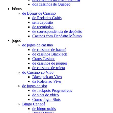
dos cassinos de Quebec
bônus
de Bônus de Cassino
de Rodadas Grátis
sem depósito
de reembolso
de correspondência de depósito
Casinos com Depósito Mínimo
jogos
de jogos de cassino
de cassinos de bacará
de cassinos Blackjack
Craps Casinos
de cassinos de pôquer
de cassinos de roleta
do Cassino ao Vivo
Blackjack ao Vivo
da Roleta ao Vivo
de jogos de slot
de Jackpots Progressivos
de slots de vídeo
Como Jogar Slots
Bingo Canadá
de bingo grátis