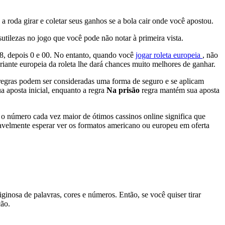
a roda girar e coletar seus ganhos se a bola cair onde você apostou.
tilezas no jogo que você pode não notar à primeira vista.
38, depois 0 e 00. No entanto, quando você
jogar roleta europeia
, não
riante europeia da roleta lhe dará chances muito melhores de ganhar.
s regras podem ser consideradas uma forma de seguro e se aplicam
a aposta inicial, enquanto a regra
Na prisão
regra mantém sua aposta
 o número cada vez maior de ótimos cassinos online significa que
oavelmente esperar ver os formatos americano ou europeu em oferta
inosa de palavras, cores e números. Então, se você quiser tirar
ção.