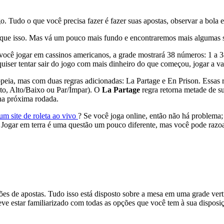
. Tudo o que você precisa fazer é fazer suas apostas, observar a bola e 
 que isso. Mas vá um pouco mais fundo e encontraremos mais algumas su
 você jogar em cassinos americanos, a grade mostrará 38 números: 1 a 
uiser tentar sair do jogo com mais dinheiro do que começou, jogar a va
uropeia, mas com duas regras adicionadas: La Partage e En Prison. Essa
eto, Alto/Baixo ou Par/Ímpar). O
La Partage
regra retorna metade de su
 na próxima rodada.
um site de roleta ao vivo
? Se você joga online, então não há problema;
r. Jogar em terra é uma questão um pouco diferente, mas você pode raz
s de apostas. Tudo isso está disposto sobre a mesa em uma grade vertig
eve estar familiarizado com todas as opções que você tem à sua disposi