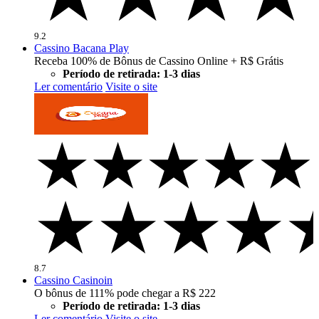
9.2
Cassino Bacana Play
Receba 100% de Bônus de Cassino Online + R$ Grátis
Período de retirada: 1-3 dias
Ler comentário
Visite o site
8.7
Cassino Сasinoin
O bônus de 111% pode chegar a R$ 222
Período de retirada: 1-3 dias
Ler comentário
Visite o site