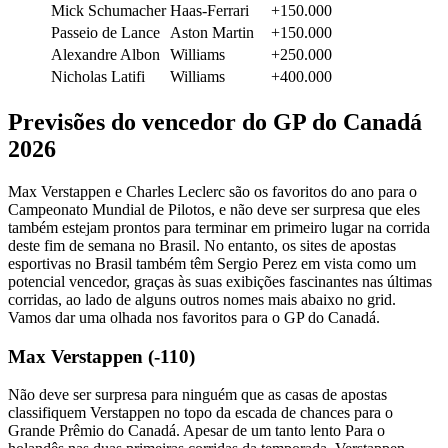
Mick Schumacher
Haas-Ferrari
+150.000
Passeio de Lance
Aston Martin
+150.000
Alexandre Albon
Williams
+250.000
Nicholas Latifi
Williams
+400.000
Previsões do vencedor do GP do Canadá
2026
Max Verstappen e Charles Leclerc são os favoritos do ano para o
Campeonato Mundial de Pilotos, e não deve ser surpresa que eles
também estejam prontos para terminar em primeiro lugar na corrida
deste fim de semana no Brasil. No entanto, os sites de apostas
esportivas no Brasil também têm Sergio Perez em vista como um
potencial vencedor, graças às suas exibições fascinantes nas últimas
corridas, ao lado de alguns outros nomes mais abaixo no grid.
Vamos dar uma olhada nos favoritos para o GP do Canadá.
Max Verstappen (-110)
Não deve ser surpresa para ninguém que as casas de apostas
classifiquem Verstappen no topo da escada de chances para o
Grande Prêmio do Canadá. Apesar de um tanto lento Para o