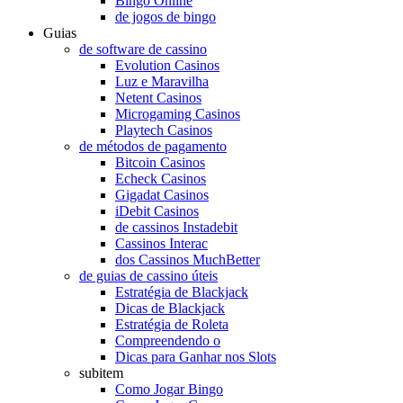
Bingo Online
de jogos de bingo
Guias
de software de cassino
Evolution Casinos
Luz e Maravilha
Netent Casinos
Microgaming Casinos
Playtech Casinos
de métodos de pagamento
Bitcoin Casinos
Echeck Casinos
Gigadat Casinos
iDebit Casinos
de cassinos Instadebit
Cassinos Interac
dos Cassinos MuchBetter
de guias de cassino úteis
Estratégia de Blackjack
Dicas de Blackjack
Estratégia de Roleta
Compreendendo o
Dicas para Ganhar nos Slots
subitem
Como Jogar Bingo