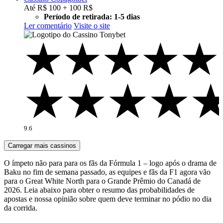
Até R$ 100 + 100 R$
Período de retirada: 1-5 dias
Ler comentário
Visite o site
9.6
Carregar mais cassinos
O ímpeto não para para os fãs da Fórmula 1 – logo após o drama de
Baku no fim de semana passado, as equipes e fãs da F1 agora vão
para o Great White North para o Grande Prêmio do Canadá de
2026. Leia abaixo para obter o resumo das probabilidades de
apostas e nossa opinião sobre quem deve terminar no pódio no dia
da corrida.