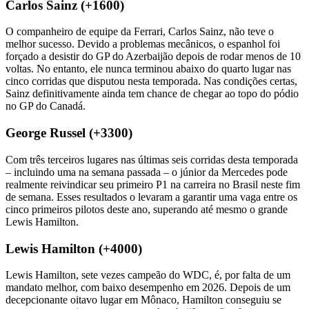
Carlos Sainz (+1600)
O companheiro de equipe da Ferrari, Carlos Sainz, não teve o
melhor sucesso. Devido a problemas mecânicos, o espanhol foi
forçado a desistir do GP do Azerbaijão depois de rodar menos de 10
voltas. No entanto, ele nunca terminou abaixo do quarto lugar nas
cinco corridas que disputou nesta temporada. Nas condições certas,
Sainz definitivamente ainda tem chance de chegar ao topo do pódio
no GP do Canadá.
George Russel (+3300)
Com três terceiros lugares nas últimas seis corridas desta temporada
– incluindo uma na semana passada – o júnior da Mercedes pode
realmente reivindicar seu primeiro P1 na carreira no Brasil neste fim
de semana. Esses resultados o levaram a garantir uma vaga entre os
cinco primeiros pilotos deste ano, superando até mesmo o grande
Lewis Hamilton.
Lewis Hamilton (+4000)
Lewis Hamilton, sete vezes campeão do WDC, é, por falta de um
mandato melhor, com baixo desempenho em 2026. Depois de um
decepcionante oitavo lugar em Mônaco, Hamilton conseguiu se