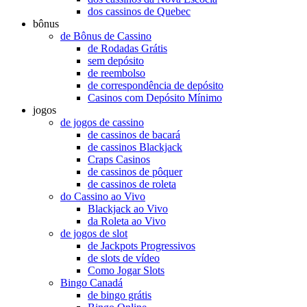
dos cassinos de Quebec
bônus
de Bônus de Cassino
de Rodadas Grátis
sem depósito
de reembolso
de correspondência de depósito
Casinos com Depósito Mínimo
jogos
de jogos de cassino
de cassinos de bacará
de cassinos Blackjack
Craps Casinos
de cassinos de pôquer
de cassinos de roleta
do Cassino ao Vivo
Blackjack ao Vivo
da Roleta ao Vivo
de jogos de slot
de Jackpots Progressivos
de slots de vídeo
Como Jogar Slots
Bingo Canadá
de bingo grátis