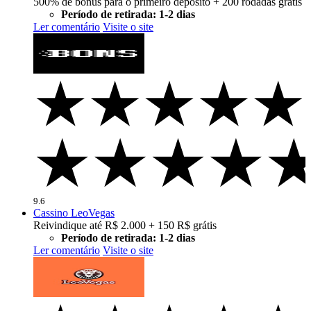
500% de bónus para o primeiro depósito + 200 rodadas grátis
Período de retirada: 1-2 dias
Ler comentário
Visite o site
9.6
Cassino LeoVegas
Reivindique até R$ 2.000 + 150 R$ grátis
Período de retirada: 1-2 dias
Ler comentário
Visite o site