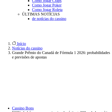
Como Jogar Craps
Como Jogar Poker
Como Jogar Roleta
ÚLTIMAS NOTÍCIAS
de notícias do cassino
Início
Notícias do cassino
Grande Prêmio do Canadá de Fórmula 1 2026: probabilidades
e previsões de apostas
Cassino Bons