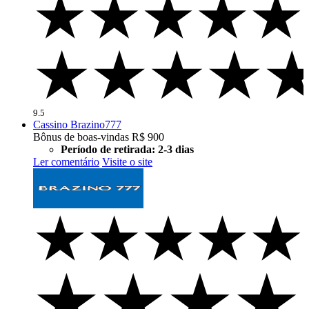
9.5
Cassino Brazino777
Bônus de boas-vindas R$ 900
Período de retirada: 2-3 dias
Ler comentário
Visite o site