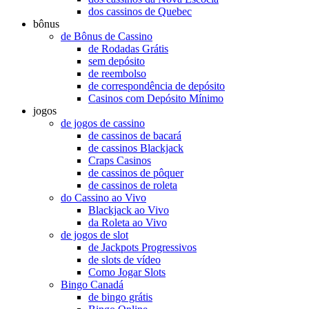
dos cassinos de Quebec
bônus
de Bônus de Cassino
de Rodadas Grátis
sem depósito
de reembolso
de correspondência de depósito
Casinos com Depósito Mínimo
jogos
de jogos de cassino
de cassinos de bacará
de cassinos Blackjack
Craps Casinos
de cassinos de pôquer
de cassinos de roleta
do Cassino ao Vivo
Blackjack ao Vivo
da Roleta ao Vivo
de jogos de slot
de Jackpots Progressivos
de slots de vídeo
Como Jogar Slots
Bingo Canadá
de bingo grátis