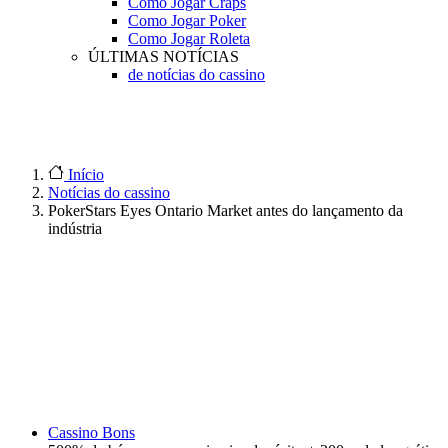
Como Jogar Craps
Como Jogar Poker
Como Jogar Roleta
ÚLTIMAS NOTÍCIAS
de notícias do cassino
Início
Notícias do cassino
PokerStars Eyes Ontario Market antes do lançamento da
indústria
Cassino Bons