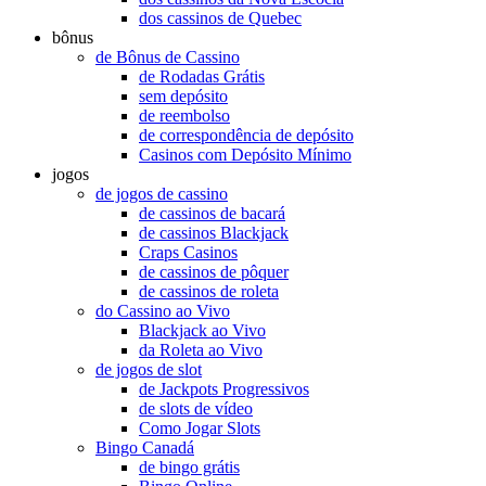
dos cassinos de Quebec
bônus
de Bônus de Cassino
de Rodadas Grátis
sem depósito
de reembolso
de correspondência de depósito
Casinos com Depósito Mínimo
jogos
de jogos de cassino
de cassinos de bacará
de cassinos Blackjack
Craps Casinos
de cassinos de pôquer
de cassinos de roleta
do Cassino ao Vivo
Blackjack ao Vivo
da Roleta ao Vivo
de jogos de slot
de Jackpots Progressivos
de slots de vídeo
Como Jogar Slots
Bingo Canadá
de bingo grátis