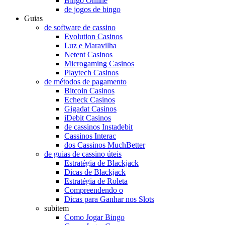
Bingo Online
de jogos de bingo
Guias
de software de cassino
Evolution Casinos
Luz e Maravilha
Netent Casinos
Microgaming Casinos
Playtech Casinos
de métodos de pagamento
Bitcoin Casinos
Echeck Casinos
Gigadat Casinos
iDebit Casinos
de cassinos Instadebit
Cassinos Interac
dos Cassinos MuchBetter
de guias de cassino úteis
Estratégia de Blackjack
Dicas de Blackjack
Estratégia de Roleta
Compreendendo o
Dicas para Ganhar nos Slots
subitem
Como Jogar Bingo