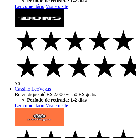
Período de retirada: 1-2 dias
Ler comentário
Visite o site
9.6
Cassino LeoVegas
Reivindique até R$ 2.000 + 150 R$ grátis
Período de retirada: 1-2 dias
Ler comentário
Visite o site