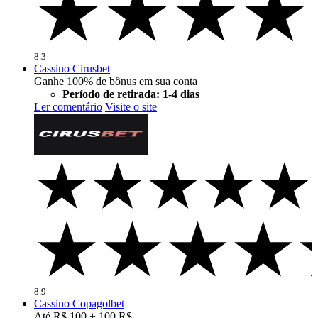
8.3
Cassino Cirusbet
Ganhe 100% de bônus em sua conta
Período de retirada: 1-4 dias
Ler comentário
Visite o site
8.9
Cassino Сopagolbet
Até R$ 100 + 100 R$