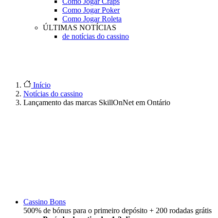
Como Jogar Craps
Como Jogar Poker
Como Jogar Roleta
ÚLTIMAS NOTÍCIAS
de notícias do cassino
Início
Notícias do cassino
Lançamento das marcas SkillOnNet em Ontário
Cassino Bons
500% de bónus para o primeiro depósito + 200 rodadas grátis