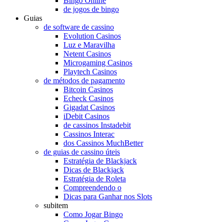
Bingo Online
de jogos de bingo
Guias
de software de cassino
Evolution Casinos
Luz e Maravilha
Netent Casinos
Microgaming Casinos
Playtech Casinos
de métodos de pagamento
Bitcoin Casinos
Echeck Casinos
Gigadat Casinos
iDebit Casinos
de cassinos Instadebit
Cassinos Interac
dos Cassinos MuchBetter
de guias de cassino úteis
Estratégia de Blackjack
Dicas de Blackjack
Estratégia de Roleta
Compreendendo o
Dicas para Ganhar nos Slots
subitem
Como Jogar Bingo