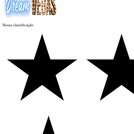
Nossa classificação