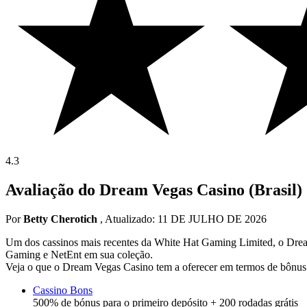
4.3
Avaliação do Dream Vegas Casino (Brasil)
Por
Betty Cherotich
, Atualizado:
11 DE JULHO DE 2026
Um dos cassinos mais recentes da White Hat Gaming Limited, o Drea
Gaming e NetEnt em sua coleção.
Veja o que o Dream Vegas Casino tem a oferecer em termos de bônus d
Cassino Bons
500% de bónus para o primeiro depósito + 200 rodadas grátis