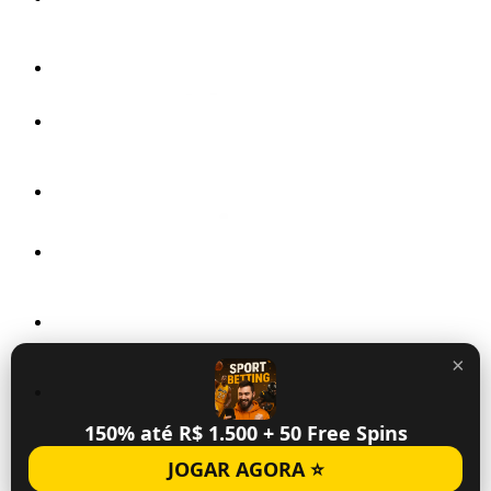
×
150% até R$ 1.500 + 50 Free Spins
JOGAR AGORA ⭐