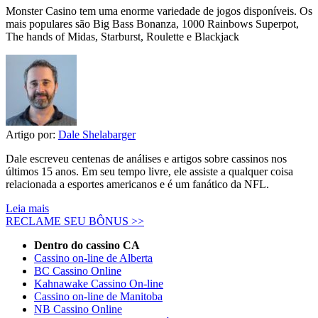
Monster Casino tem uma enorme variedade de jogos disponíveis. Os
mais populares são Big Bass Bonanza, 1000 Rainbows Superpot,
The hands of Midas, Starburst, Roulette e Blackjack
Artigo por:
Dale Shelabarger
Dale escreveu centenas de análises e artigos sobre cassinos nos
últimos 15 anos. Em seu tempo livre, ele assiste a qualquer coisa
relacionada a esportes americanos e é um fanático da NFL.
Leia mais
RECLAME SEU BÔNUS >>
Dentro do cassino CA
Cassino on-line de Alberta
BC Cassino Online
Kahnawake Cassino On-line
Cassino on-line de Manitoba
NB Cassino Online