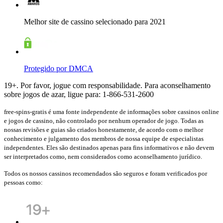
Melhor site de cassino selecionado para 2021
Protegido por DMCA
19+.
Por favor, jogue com responsabilidade.
Para aconselhamento
sobre jogos de azar, ligue para: 1-866-531-2600
free-spins-gratis é uma fonte independente de informações sobre cassinos online
e jogos de cassino, não controlado por nenhum operador de jogo.
Todas as
nossas revisões e guias são criados honestamente, de acordo com o melhor
conhecimento e julgamento dos membros de nossa equipe de especialistas
independentes.
Eles são destinados apenas para fins informativos e não devem
ser interpretados como, nem considerados como aconselhamento jurídico.
Todos os nossos cassinos recomendados são seguros e foram verificados por
pessoas como: