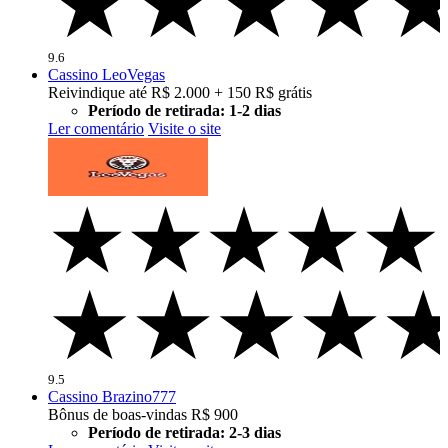
9.6
Cassino LeoVegas
Reivindique até R$ 2.000 + 150 R$ grátis
Período de retirada: 1-2 dias
Ler comentário
Visite o site
9.5
Cassino Brazino777
Bônus de boas-vindas R$ 900
Período de retirada: 2-3 dias