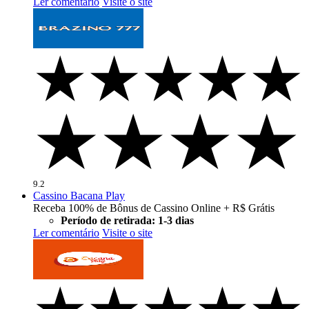
Ler comentário
Visite o site
9.2
Cassino Bacana Play
Receba 100% de Bônus de Cassino Online + R$ Grátis
Período de retirada: 1-3 dias
Ler comentário
Visite o site