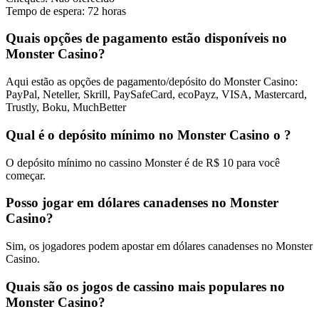
Tempo de espera: 72 horas
Quais opções de pagamento estão disponíveis no
Monster Casino?
Aqui estão as opções de pagamento/depósito do Monster Casino:
PayPal, Neteller, Skrill, PaySafeCard, ecoPayz, VISA, Mastercard,
Trustly, Boku, MuchBetter
Qual é o depósito mínimo no Monster Casino
o
?
O depósito mínimo no cassino Monster é de R$ 10 para você
começar.
Posso jogar em dólares canadenses no Monster
Casino?
Sim, os jogadores podem apostar em dólares canadenses no Monster
Casino.
Quais são os jogos de cassino mais populares no
Monster Casino?