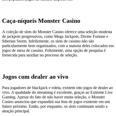
Caça-níqueis Monster Casino
A coleção de slots do Monster Casino oferece uma seleção modesta
de jackpots progressivos, como Mega Jackpots, Divine Fortune e
Siberian Storm. Infelizmente, os slots de cassino não são
particularmente bem organizados, com a maioria deles colocados em
jogos de mesa de cassino. Felizmente, uma opção de pesquisa é
fornecida para auxiliar no processo de seleção.
Jogos com dealer ao vivo
Para jogadores de blackjack e roleta, existem oito jogos de dealer ao
vivo. A qualidade do streaming é excelente, graças ao Extreme Live
Gaming. Apesar do fato de não haver muita seleção, o Monster
Casino anunciou que expandirá sua lista de jogos existente em um
futuro próximo. Então, por enquanto, os slots continuam sendo a
atração principal.