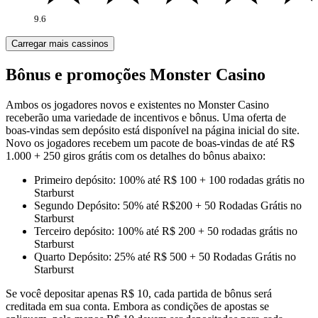
9.6
Carregar mais cassinos
Bônus e promoções Monster Casino
Ambos os jogadores novos e existentes no Monster Casino
receberão uma variedade de incentivos e bônus. Uma oferta de
boas-vindas sem depósito está disponível na página inicial do site.
Novo os jogadores recebem um pacote de boas-vindas de até R$
1.000 + 250 giros grátis com os detalhes do bônus abaixo:
Primeiro depósito: 100% até R$ 100 + 100 rodadas grátis no
Starburst
Segundo Depósito: 50% até R$200 + 50 Rodadas Grátis no
Starburst
Terceiro depósito: 100% até R$ 200 + 50 rodadas grátis no
Starburst
Quarto Depósito: 25% até R$ 500 + 50 Rodadas Grátis no
Starburst
Se você depositar apenas R$ 10, cada partida de bônus será
creditada em sua conta. Embora as condições de apostas se