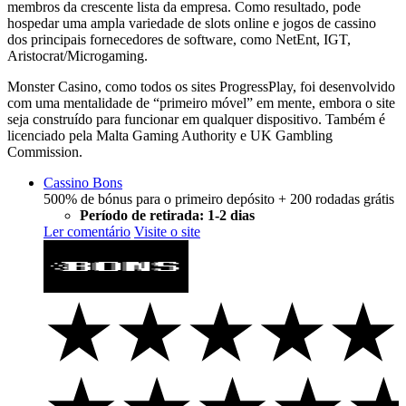
membros da crescente lista da empresa. Como resultado, pode
hospedar uma ampla variedade de slots online e jogos de cassino
dos principais fornecedores de software, como NetEnt, IGT,
Aristocrat/Microgaming.
Monster Casino, como todos os sites ProgressPlay, foi desenvolvido
com uma mentalidade de “primeiro móvel” em mente, embora o site
seja construído para funcionar em qualquer dispositivo. Também é
licenciado pela Malta Gaming Authority e UK Gambling
Commission.
Cassino Bons
500% de bónus para o primeiro depósito + 200 rodadas grátis
Período de retirada: 1-2 dias
Ler comentário
Visite o site