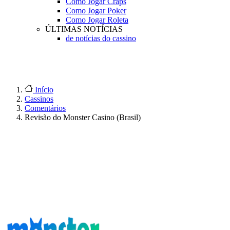
Como Jogar Craps
Como Jogar Poker
Como Jogar Roleta
ÚLTIMAS NOTÍCIAS
de notícias do cassino
Início
Cassinos
Comentários
Revisão do Monster Casino (Brasil)