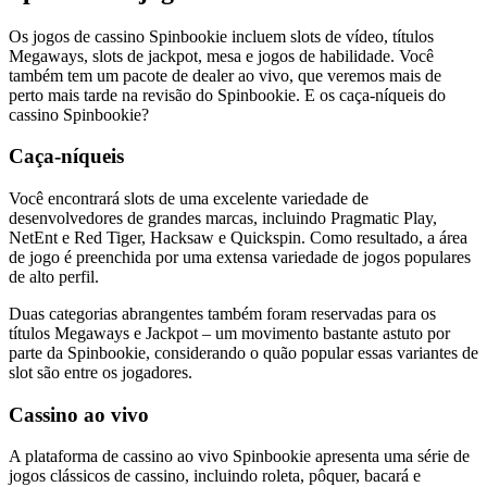
Os jogos de cassino Spinbookie incluem slots de vídeo, títulos
Megaways, slots de jackpot, mesa e jogos de habilidade. Você
também tem um pacote de dealer ao vivo, que veremos mais de
perto mais tarde na revisão do Spinbookie. E os caça-níqueis do
cassino Spinbookie?
Caça-níqueis
Você encontrará slots de uma excelente variedade de
desenvolvedores de grandes marcas, incluindo Pragmatic Play,
NetEnt e Red Tiger, Hacksaw e Quickspin. Como resultado, a área
de jogo é preenchida por uma extensa variedade de jogos populares
de alto perfil.
Duas categorias abrangentes também foram reservadas para os
títulos Megaways e Jackpot – um movimento bastante astuto por
parte da Spinbookie, considerando o quão popular essas variantes de
slot são entre os jogadores.
Cassino ao vivo
A plataforma de cassino ao vivo Spinbookie apresenta uma série de
jogos clássicos de cassino, incluindo roleta, pôquer, bacará e