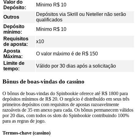
Valor do
Mínimo R$ 10
Depósito:
Depósitos via Skrill ou Neteller não serão
Outros
qualificados
Depósito
Mínimo R$ 10
mínimo:
Requisitos
x10
de aposta:
Aposta
O valor máximo é de R$ 150
Máxima:
Limite de
Válido por 30 dias após a solicitação
tempo:
Bônus de boas-vindas do cassino
O bônus de boas-vindas do Spinbookie oferece até R$ 1800 para
depósitos mínimos de R$ 20. O negócio é distribuído em seus três
primeiros depósitos com requisitos de apostas razoavelmente
razoáveis ​​de 35 em anexo para cada. Os bônus permanecem válidos
por 20 dias, com todos os slots do Spinbookie contribuindo 100%
para as regras de jogo.
Termos-chave (cassino)