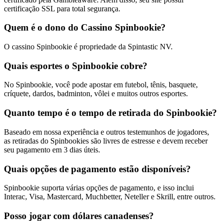
certificação SSL para total segurança.
Quem é o dono do Cassino Spinbookie?
O cassino Spinbookie é propriedade da Spintastic NV.
Quais esportes o Spinbookie cobre?
No Spinbookie, você pode apostar em futebol, tênis, basquete,
críquete, dardos, badminton, vôlei e muitos outros esportes.
Quanto tempo é o tempo de retirada do Spinbookie?
Baseado em nossa experiência e outros testemunhos de jogadores,
as retiradas do Spinbookies são livres de estresse e devem receber
seu pagamento em 3 dias úteis.
Quais opções de pagamento estão disponíveis?
Spinbookie suporta várias opções de pagamento, e isso inclui
Interac, Visa, Mastercard, Muchbetter, Neteller e Skrill, entre outros.
Posso jogar com dólares canadenses?