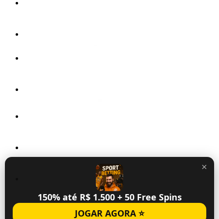
×
150% até R$ 1.500 + 50 Free Spins
JOGAR AGORA ⭐