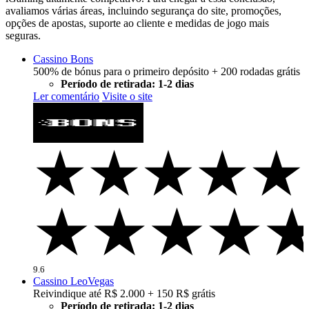
avaliamos várias áreas, incluindo segurança do site, promoções,
opções de apostas, suporte ao cliente e medidas de jogo mais
seguras.
Cassino Bons
500% de bónus para o primeiro depósito + 200 rodadas grátis
Período de retirada: 1-2 dias
Ler comentário
Visite o site
9.6
Cassino LeoVegas
Reivindique até R$ 2.000 + 150 R$ grátis
Período de retirada: 1-2 dias