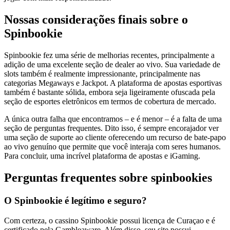
Nossas considerações finais sobre o
Spinbookie
Spinbookie fez uma série de melhorias recentes, principalmente a
adição de uma excelente seção de dealer ao vivo. Sua variedade de
slots também é realmente impressionante, principalmente nas
categorias Megaways e Jackpot. A plataforma de apostas esportivas
também é bastante sólida, embora seja ligeiramente ofuscada pela
seção de esportes eletrônicos em termos de cobertura de mercado.
A única outra falha que encontramos – e é menor – é a falta de uma
seção de perguntas frequentes. Dito isso, é sempre encorajador ver
uma seção de suporte ao cliente oferecendo um recurso de bate-papo
ao vivo genuíno que permite que você interaja com seres humanos.
Para concluir, uma incrível plataforma de apostas e iGaming.
Perguntas frequentes sobre spinbookies
O Spinbookie é legítimo e seguro?
Com certeza, o cassino Spinbookie possui licença de Curaçao e é
certificado pela Gambleaware. Além disso, seu site possui