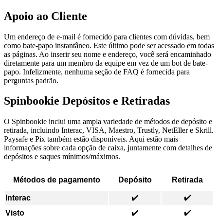
Apoio ao Cliente
Um endereço de e-mail é fornecido para clientes com dúvidas, bem
como bate-papo instantâneo. Este último pode ser acessado em todas
as páginas. Ao inserir seu nome e endereço, você será encaminhado
diretamente para um membro da equipe em vez de um bot de bate-
papo. Infelizmente, nenhuma seção de FAQ é fornecida para
perguntas padrão.
Spinbookie Depósitos e Retiradas
O Spinbookie inclui uma ampla variedade de métodos de depósito e
retirada, incluindo Interac, VISA, Maestro, Trustly, NetEller e Skrill.
Paysafe e Pix também estão disponíveis. Aqui estão mais
informações sobre cada opção de caixa, juntamente com detalhes de
depósitos e saques mínimos/máximos.
Métodos de pagamento
Depósito
Retirada
✔️
✔️
Interac
✔️
✔️
Visto