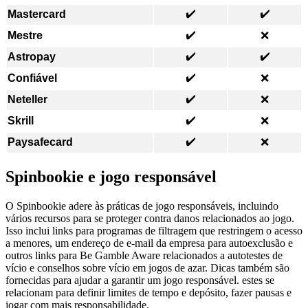
✔️
✔️
Mastercard
✔️
Mestre
❌
✔️
✔️
Astropay
✔️
Confiável
❌
✔️
Neteller
❌
✔️
Skrill
❌
✔️
Paysafecard
❌
Spinbookie e jogo responsável
O Spinbookie adere às práticas de jogo responsáveis, incluindo
vários recursos para se proteger contra danos relacionados ao jogo.
Isso inclui links para programas de filtragem que restringem o acesso
a menores, um endereço de e-mail da empresa para autoexclusão e
outros links para Be Gamble Aware relacionados a autotestes de
vício e conselhos sobre vício em jogos de azar. Dicas também são
fornecidas para ajudar a garantir um jogo responsável. estes se
relacionam para definir limites de tempo e depósito, fazer pausas e
jogar com mais responsabilidade.