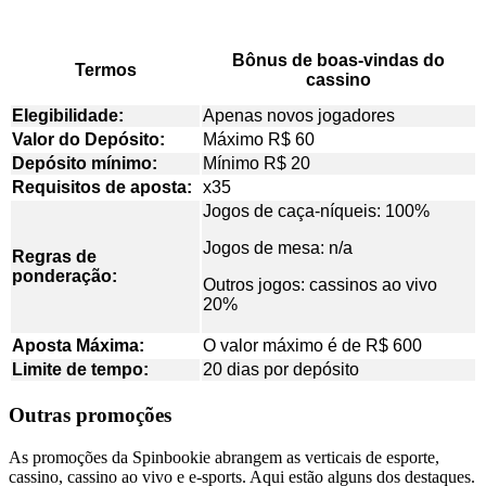
Bônus de boas-vindas do
Termos
cassino
Elegibilidade:
Apenas novos jogadores
Valor do Depósito:
Máximo R$ 60
Depósito mínimo:
Mínimo R$ 20
Requisitos de aposta:
x35
Jogos de caça-níqueis: 100%
Jogos de mesa: n/a
Regras de
ponderação:
Outros jogos: cassinos ao vivo
20%
Aposta Máxima:
O valor máximo é de R$ 600
Limite de tempo:
20 dias por depósito
Outras promoções
As promoções da Spinbookie abrangem as verticais de esporte,
cassino, cassino ao vivo e e-sports. Aqui estão alguns dos destaques.