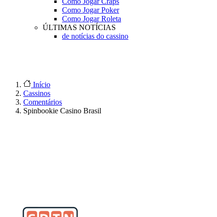
Como Jogar Craps
Como Jogar Poker
Como Jogar Roleta
ÚLTIMAS NOTÍCIAS
de notícias do cassino
Início
Cassinos
Comentários
Spinbookie Casino Brasil