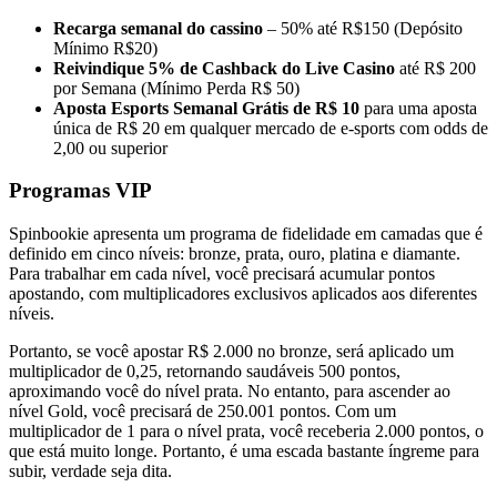
Recarga semanal do cassino
– 50% até R$150 (Depósito
Mínimo R$20)
Reivindique 5% de Cashback do Live Casino
até R$ 200
por Semana (Mínimo Perda R$ 50)
Aposta Esports Semanal Grátis de R$ 10
para uma aposta
única de R$ 20 em qualquer mercado de e-sports com odds de
2,00 ou superior
Programas VIP
Spinbookie apresenta um programa de fidelidade em camadas que é
definido em cinco níveis: bronze, prata, ouro, platina e diamante.
Para trabalhar em cada nível, você precisará acumular pontos
apostando, com multiplicadores exclusivos aplicados aos diferentes
níveis.
Portanto, se você apostar R$ 2.000 no bronze, será aplicado um
multiplicador de 0,25, retornando saudáveis ​​500 pontos,
aproximando você do nível prata. No entanto, para ascender ao
nível Gold, você precisará de 250.001 pontos. Com um
multiplicador de 1 para o nível prata, você receberia 2.000 pontos, o
que está muito longe. Portanto, é uma escada bastante íngreme para
subir, verdade seja dita.