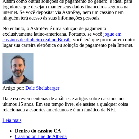
Assim como outras soluções de pagamento do gênero, é ideal para
jogadores que desejam manter seus dados financeiros seguros na
internet. Se você depositar via AstroPay, nem um cassino nem
ninguém terá acesso às suas informações pessoais.
No entanto, o AstroPay é uma solução de pagamento
exclusivamente latino-americana. Portanto, se você
jogue em
cassinos de dinheiro real no Brasil
, você terá que procurar em outro
lugar sua carteira eletrônica ou solução de pagamento pela Internet.
Artigo por:
Dale Shelabarger
Dale escreveu centenas de análises e artigos sobre cassinos nos
últimos 15 anos. Em seu tempo livre, ele assiste a qualquer coisa
relacionada a esportes americanos e é um fanático da NFL.
Leia mais
Dentro do cassino CA
Cassino on-line de Alberta