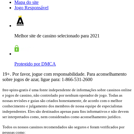
Mapa do site
Jogo Responsável
Melhor site de cassino selecionado para 2021
Protegido por DMCA
19+.
Por favor, jogue com responsabilidade.
Para aconselhamento
sobre jogos de azar, ligue para: 1-866-531-2600
free-spins-gratis é uma fonte independente de informações sobre cassinos online
e jogos de cassino, não controlado por nenhum operador de jogo.
Todas as
nossas revisões e guias são criados honestamente, de acordo com o melhor
conhecimento e julgamento dos membros de nossa equipe de especialistas
independentes.
Eles são destinados apenas para fins informativos e não devem
ser interpretados como, nem considerados como aconselhamento jurídico.
Todos os nossos cassinos recomendados são seguros e foram verificados por
pessoas como: