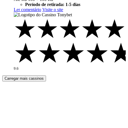
Período de retirada: 1-5 dias
Ler comentário
Visite o site
9.6
Carregar mais cassinos