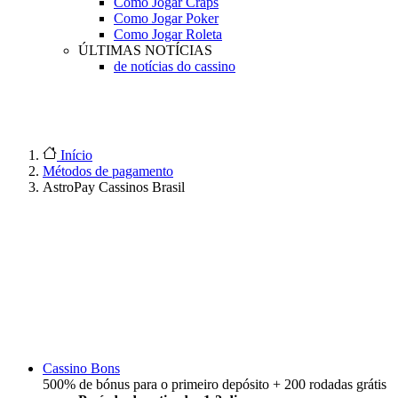
Como Jogar Craps
Como Jogar Poker
Como Jogar Roleta
ÚLTIMAS NOTÍCIAS
de notícias do cassino
Início
Métodos de pagamento
AstroPay Cassinos Brasil
Cassino Bons
500% de bónus para o primeiro depósito + 200 rodadas grátis