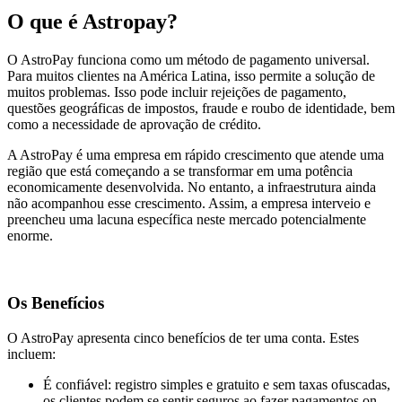
O que é Astropay?
O AstroPay funciona como um método de pagamento universal.
Para muitos clientes na América Latina, isso permite a solução de
muitos problemas. Isso pode incluir rejeições de pagamento,
questões geográficas de impostos, fraude e roubo de identidade, bem
como a necessidade de aprovação de crédito.
A AstroPay é uma empresa em rápido crescimento que atende uma
região que está começando a se transformar em uma potência
economicamente desenvolvida. No entanto, a infraestrutura ainda
não acompanhou esse crescimento. Assim, a empresa interveio e
preencheu uma lacuna específica neste mercado potencialmente
enorme.
Os Benefícios
O AstroPay apresenta cinco benefícios de ter uma conta. Estes
incluem:
É confiável: registro simples e gratuito e sem taxas ofuscadas,
os clientes podem se sentir seguros ao fazer pagamentos on-