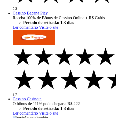
9.2
Cassino Bacana Play
Receba 100% de Bônus de Cassino Online + R$ Grátis
Período de retirada: 1-3 dias
Ler comentário
Visite o site
8.7
Cassino Сasinoin
O bônus de 111% pode chegar a R$ 222
Período de retirada: 1-3 dias
Ler comentário
Visite o site