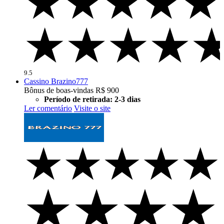
9.5
Cassino Brazino777
Bônus de boas-vindas R$ 900
Período de retirada: 2-3 dias
Ler comentário
Visite o site