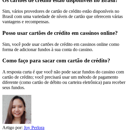
Os cartões de crédito estão disponíveis no Brasil?
Sim, vários provedores de cartão de crédito estão disponíveis no
Brasil com uma variedade de níveis de cartão que oferecem várias
vantagens e recompensas.
Posso usar cartões de crédito em cassinos online?
Sim, você pode usar cartões de crédito em cassinos online como
forma de adicionar fundos à sua conta do cassino.
Como faço para sacar com cartão de crédito?
A resposta curta é que você não pode sacar fundos do cassino com
cartão de crédito; você precisará usar um método de pagamento
diferente (como cartão de débito ou carteira eletrônica) para receber
seus fundos.
Artigo por:
Joy Perlora