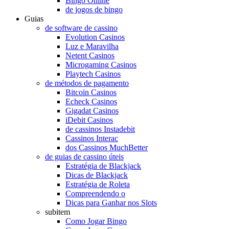
Bingo Online
de jogos de bingo
Guias
de software de cassino
Evolution Casinos
Luz e Maravilha
Netent Casinos
Microgaming Casinos
Playtech Casinos
de métodos de pagamento
Bitcoin Casinos
Echeck Casinos
Gigadat Casinos
iDebit Casinos
de cassinos Instadebit
Cassinos Interac
dos Cassinos MuchBetter
de guias de cassino úteis
Estratégia de Blackjack
Dicas de Blackjack
Estratégia de Roleta
Compreendendo o
Dicas para Ganhar nos Slots
subitem
Como Jogar Bingo