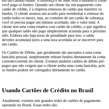
em um cassino online. A diferença é de onde vem o dinheiro e como
você paga os fundos. Quando um cliente faz um pagamento com
cartão de crédito, é a empresa emissora do cartão que transfere os
fundos. O cliente assinou um acordo para reembolsar o emissor do
cartão todos os meses, mas, ao contrário de um cartão de cobrança,
você só precisa pagar um mínimo acordado, não o valor total. A
cliente tem uma conta rotativa com cartão de crédito, o que significa
que qualquer saldo não pago simplesmente acumula para o próximo
mês. Embora não haja taxas de penalidade para isso, o saldo
devedor acumulará juros a uma taxa acordada ao se inscrever para
um cartão.
Os Cartões de Débito, que geralmente são anexados a uma conta
bancária pessoal, simplesmente retiram fundos diretamente da conta
corrente/corrente do cliente. Existem também cartões de débito pré-
pagos que não exigem que o cliente tenha uma conta bancária, pois
os fundos podem ser carregados diretamente no cartão.
Usando Cartões de Crédito no Brasil
Atualmente, existem sete grandes redes de cartões de pagamento
operando no Brasil. Essas redes são: