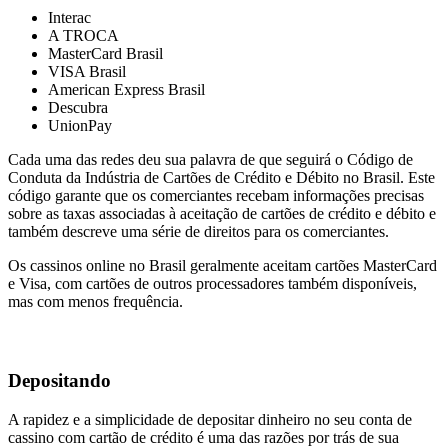
Interac
A TROCA
MasterCard Brasil
VISA Brasil
American Express Brasil
Descubra
UnionPay
Cada uma das redes deu sua palavra de que seguirá o Código de
Conduta da Indústria de Cartões de Crédito e Débito no Brasil. Este
código garante que os comerciantes recebam informações precisas
sobre as taxas associadas à aceitação de cartões de crédito e débito e
também descreve uma série de direitos para os comerciantes.
Os cassinos online no Brasil geralmente aceitam cartões MasterCard
e Visa, com cartões de outros processadores também disponíveis,
mas com menos frequência.
Depositando
A rapidez e a simplicidade de depositar dinheiro no seu conta de
cassino com cartão de crédito é uma das razões por trás de sua