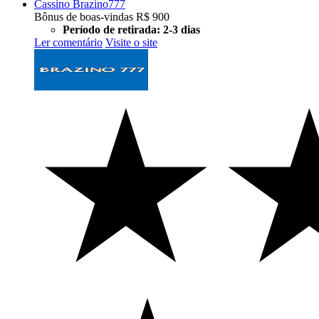
Cassino Brazino777
Bônus de boas-vindas R$ 900
Período de retirada: 2-3 dias
Ler comentário
Visite o site