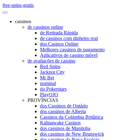
free-spins-gratis
cassinos
de cassinos online
de Retirada Rápida
de cassinos com dinheiro real
dos Casinos Online
Melhores cassinos de pagamento
Aplicativos de cassino móvel
de avaliações de cassino
Red Spins
Jackpot City
Mr Bet
nominal
do Pokerstars
PlayOJO
PROVÍNCIAS
dos Cassinos de Ontário
dos cassinos de Alberta
Cassinos da Colúmbia Britânica
Kahnawake Casinos
dos cassinos de Manitoba
dos cassinos de New Brunswick
dos cassinos da Nova Escócia