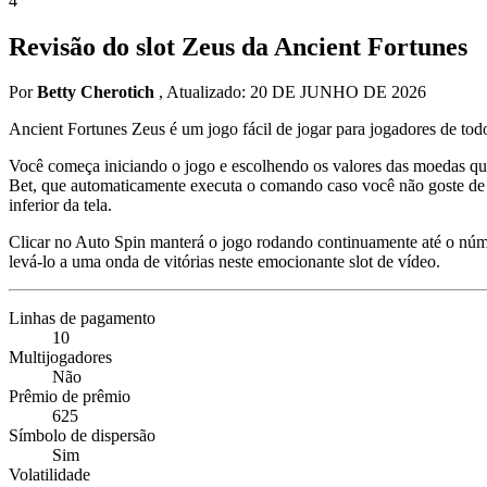
4
Revisão do slot Zeus da Ancient Fortunes
Por
Betty Cherotich
, Atualizado:
20 DE JUNHO DE 2026
Ancient Fortunes Zeus é um jogo fácil de jogar para jogadores de todo
Você começa iniciando o jogo e escolhendo os valores das moedas qu
Bet, que automaticamente executa o comando caso você não goste de 
inferior da tela.
Clicar no Auto Spin manterá o jogo rodando continuamente até o núme
levá-lo a uma onda de vitórias neste emocionante slot de vídeo.
Linhas de pagamento
10
Multijogadores
Não
Prêmio de prêmio
625
Símbolo de dispersão
Sim
Volatilidade