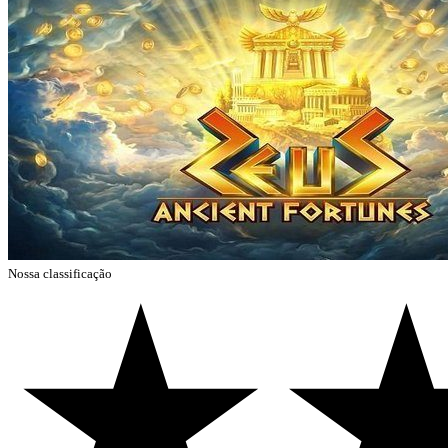
Nossa classificação