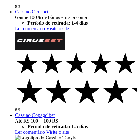
8.3
Cassino Cirusbet
Ganhe 100% de bônus em sua conta
Período de retirada: 1-4 dias
Ler comentário
Visite o site
8.9
Cassino Сopagolbet
Até R$ 100 + 100 R$
Período de retirada: 1-5 dias
Ler comentário
Visite o site