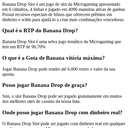
Banana Drop Slot é um jogo de slot da Microgaming apresentado
em 6 cilindros, 4 linhas e jogado em 4096 maneiras ativas de ganhar.
Possui recursos especiais de bônus que oferecem prêmios em
dinheiro e wilds para ajudá-lo a criar mais combinações vencedoras.
Qual é o RTP do Banana Drop?
Banana Drop Slot é uma selva jogo temático da Microgaming que
tem um RTP de 96,70%
O que é a Gota de Banana
vitória máxima?
Jogar Banana Drop pode render até 6.000 vezes o valor da sua
aposta.
Posso jogar Banana Drop
de graça?
Sim, o slot Banana Drop pode ser jogado gratuitamente em muitos
dos melhores sites de cassino da nossa lista.
Onde posso jogar Banana Drop com dinheiro real?
O Banana Drop Slot pode ser jogado com dinheiro real em qualquer