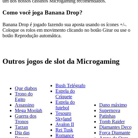
um dos nossos cassinos Microgaming recomendados.
Como você joga Banana Drop?
Banana Drop é jogado fazendo sua aposta usando os ícones +/-.
Coloque os rolos em movimento clicando no botão Girar ou use o
botão Reprodução automática.
Outros jogos de slot da Microgaming
Bush Telégrafo
Que diabos
Estrela do
Trono do
Críquete
Egito
Estrela do
Assassino
Dano máximo
futebol
Mega Moolah
Supernova
Tesouro
Guerra dos
Patinhas
Skyland
Tronos
Tomb Raider
Avalon II
Tarzan
Diamantes Deco
Rei Tusk
Dia das
Força Diamante
Romance