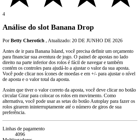
4
Análise do slot Banana Drop
Por
Betty Cherotich
, Atualizado:
20 DE JUNHO DE 2026
Antes de ir para Banana Island, você precisa definir um orçamento
para financiar sua aventura de jogo. O painel de apostas no lado
direito na parte inferior dos rolos é fácil de navegar e também
contém os controles para ajudá-lo a ajustar o valor da sua aposta.
Você pode clicar nos ícones de moedas e em +/- para ajustar o nível
de aposta e o valor total da aposta.
Assim que tiver o valor correto da aposta, você deve clicar no botão
circular Girar para colocar os rolos em movimento. Como
alternativa, você pode usar as setas do botão Autoplay para fazer os
rolos girarem ininterruptamente até o número de giros de sua
preferência.
Linhas de pagamento
4096
Multijogadores