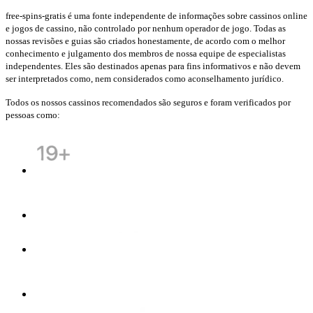
free-spins-gratis é uma fonte independente de informações sobre cassinos online
e jogos de cassino, não controlado por nenhum operador de jogo.
Todas as
nossas revisões e guias são criados honestamente, de acordo com o melhor
conhecimento e julgamento dos membros de nossa equipe de especialistas
independentes.
Eles são destinados apenas para fins informativos e não devem
ser interpretados como, nem considerados como aconselhamento jurídico.
Todos os nossos cassinos recomendados são seguros e foram verificados por
pessoas como: