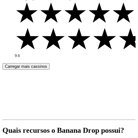
9.6
Carregar mais cassinos
Quais recursos o Banana Drop possui?