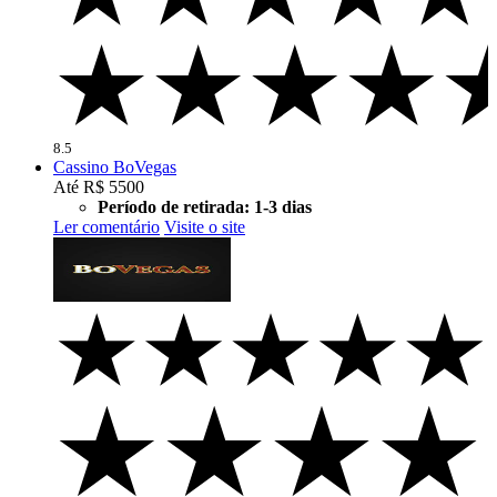
8.5
Cassino BoVegas
Até R$ 5500
Período de retirada: 1-3 dias
Ler comentário
Visite o site