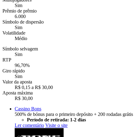
Sim
Prêmio de prêmio
6.000
Símbolo de dispersão
Sim
Volatilidade
Médio
Símbolo selvagem
Sim
RTP
96,70%
Giro rápido
Sim
Valor da aposta
R$ 0,15 a R$ 30,00
Aposta máxima
R$ 30,00
Cassino Bons
500% de bónus para o primeiro depósito + 200 rodadas grátis
Período de retirada: 1-2 dias
Ler comentário
Visite o site