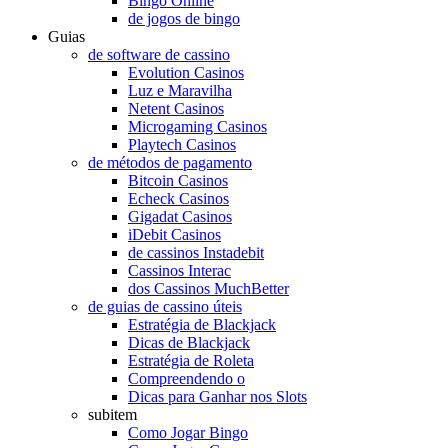
Bingo Online
de jogos de bingo
Guias
de software de cassino
Evolution Casinos
Luz e Maravilha
Netent Casinos
Microgaming Casinos
Playtech Casinos
de métodos de pagamento
Bitcoin Casinos
Echeck Casinos
Gigadat Casinos
iDebit Casinos
de cassinos Instadebit
Cassinos Interac
dos Cassinos MuchBetter
de guias de cassino úteis
Estratégia de Blackjack
Dicas de Blackjack
Estratégia de Roleta
Compreendendo o
Dicas para Ganhar nos Slots
subitem
Como Jogar Bingo