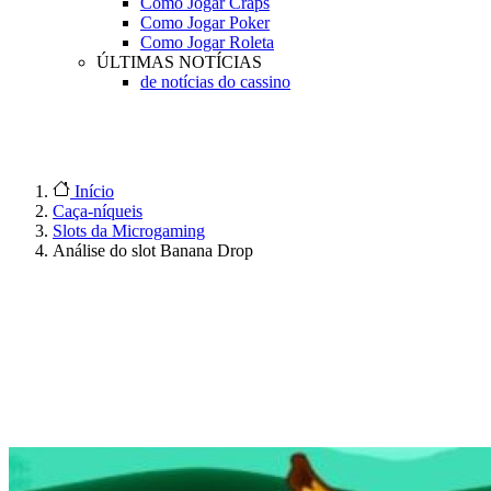
Como Jogar Craps
Como Jogar Poker
Como Jogar Roleta
ÚLTIMAS NOTÍCIAS
de notícias do cassino
Início
Caça-níqueis
Slots da Microgaming
Análise do slot Banana Drop