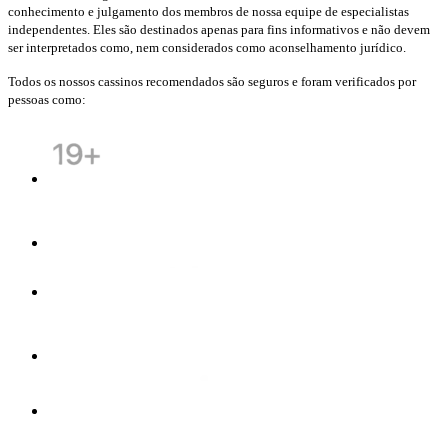
conhecimento e julgamento dos membros de nossa equipe de especialistas
independentes.
Eles são destinados apenas para fins informativos e não devem
ser interpretados como, nem considerados como aconselhamento jurídico.
Todos os nossos cassinos recomendados são seguros e foram verificados por
pessoas como: