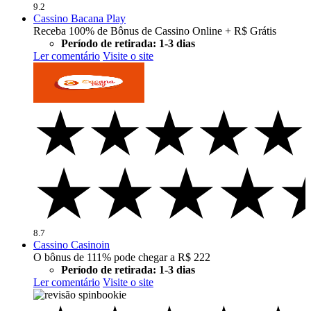
9.2
Cassino Bacana Play
Receba 100% de Bônus de Cassino Online + R$ Grátis
Período de retirada: 1-3 dias
Ler comentário
Visite o site
8.7
Cassino Сasinoin
O bônus de 111% pode chegar a R$ 222
Período de retirada: 1-3 dias
Ler comentário
Visite o site