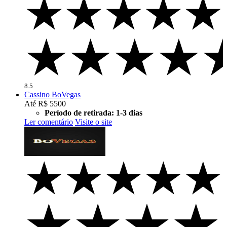
8.5
Cassino BoVegas
Até R$ 5500
Período de retirada: 1-3 dias
Ler comentário
Visite o site