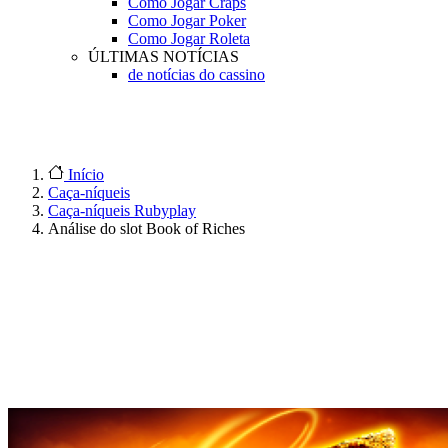
Como Jogar Craps
Como Jogar Poker
Como Jogar Roleta
ÚLTIMAS NOTÍCIAS
de notícias do cassino
Início
Caça-níqueis
Caça-níqueis Rubyplay
Análise do slot Book of Riches