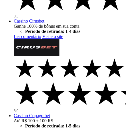
8.3
Cassino Cirusbet
Ganhe 100% de bônus em sua conta
Período de retirada: 1-4 dias
Ler comentário
Visite o site
8.9
Cassino Сopagolbet
Até R$ 100 + 100 R$
Período de retirada: 1-5 dias