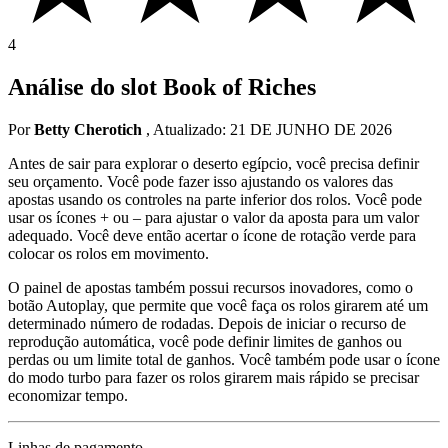
4
Análise do slot Book of Riches
Por
Betty Cherotich
, Atualizado:
21 DE JUNHO DE 2026
Antes de sair para explorar o deserto egípcio, você precisa definir
seu orçamento. Você pode fazer isso ajustando os valores das
apostas usando os controles na parte inferior dos rolos. Você pode
usar os ícones + ou – para ajustar o valor da aposta para um valor
adequado. Você deve então acertar o ícone de rotação verde para
colocar os rolos em movimento.
O painel de apostas também possui recursos inovadores, como o
botão Autoplay, que permite que você faça os rolos girarem até um
determinado número de rodadas. Depois de iniciar o recurso de
reprodução automática, você pode definir limites de ganhos ou
perdas ou um limite total de ganhos. Você também pode usar o ícone
do modo turbo para fazer os rolos girarem mais rápido se precisar
economizar tempo.
Linhas de pagamento