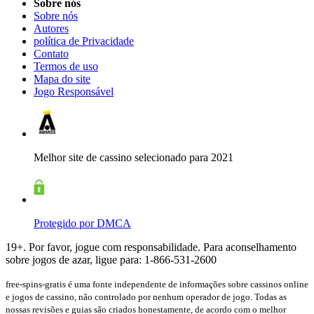
Sobre nós
Sobre nós
Autores
política de Privacidade
Contato
Termos de uso
Mapa do site
Jogo Responsável
Melhor site de cassino selecionado para 2021
Protegido por DMCA
19+.
Por favor, jogue com responsabilidade.
Para aconselhamento
sobre jogos de azar, ligue para: 1-866-531-2600
free-spins-gratis é uma fonte independente de informações sobre cassinos online
e jogos de cassino, não controlado por nenhum operador de jogo.
Todas as
nossas revisões e guias são criados honestamente, de acordo com o melhor