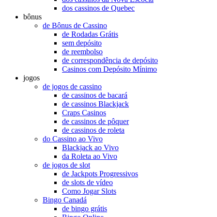
dos cassinos de Quebec
bônus
de Bônus de Cassino
de Rodadas Grátis
sem depósito
de reembolso
de correspondência de depósito
Casinos com Depósito Mínimo
jogos
de jogos de cassino
de cassinos de bacará
de cassinos Blackjack
Craps Casinos
de cassinos de pôquer
de cassinos de roleta
do Cassino ao Vivo
Blackjack ao Vivo
da Roleta ao Vivo
de jogos de slot
de Jackpots Progressivos
de slots de vídeo
Como Jogar Slots
Bingo Canadá
de bingo grátis