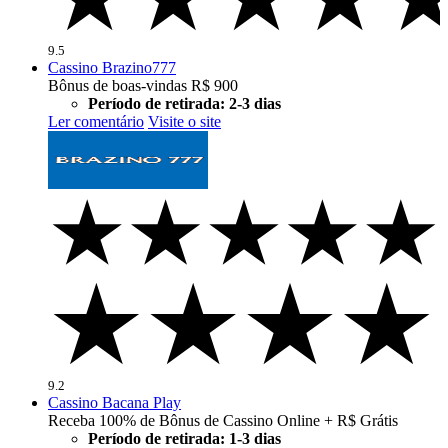
9.5
Cassino Brazino777
Bônus de boas-vindas R$ 900
Período de retirada: 2-3 dias
Ler comentário
Visite o site
9.2
Cassino Bacana Play
Receba 100% de Bônus de Cassino Online + R$ Grátis
Período de retirada: 1-3 dias