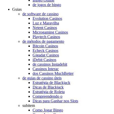
Bingo Online
de jogos de bingo
Guias
de software de cassino
Evolution Casinos
Luz e Maravilha
Netent Casinos
Microgaming Casinos
Playtech Casinos
de métodos de pagamento
Bitcoin Casinos
Echeck Casinos
Gigadat Casinos
iDebit Casinos
de cassinos Instadebit
Cassinos Interac
dos Cassinos MuchBetter
de guias de cassino úteis
Estratégia de Blackjack
Dicas de Blackjack
Estratégia de Roleta
Compreendendo o
Dicas para Ganhar nos Slots
subitem
Como Jogar Bingo