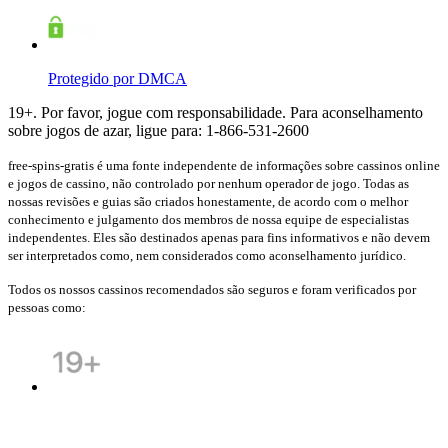
Protegido por DMCA
19+.
Por favor, jogue com responsabilidade.
Para aconselhamento
sobre jogos de azar, ligue para: 1-866-531-2600
free-spins-gratis é uma fonte independente de informações sobre cassinos online
e jogos de cassino, não controlado por nenhum operador de jogo.
Todas as
nossas revisões e guias são criados honestamente, de acordo com o melhor
conhecimento e julgamento dos membros de nossa equipe de especialistas
independentes.
Eles são destinados apenas para fins informativos e não devem
ser interpretados como, nem considerados como aconselhamento jurídico.
Todos os nossos cassinos recomendados são seguros e foram verificados por
pessoas como: