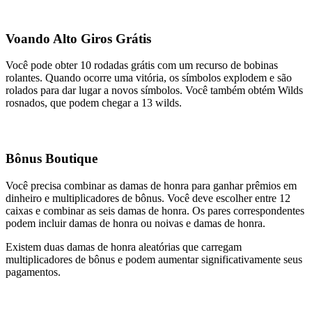
Voando Alto Giros Grátis
Você pode obter 10 rodadas grátis com um recurso de bobinas
rolantes. Quando ocorre uma vitória, os símbolos explodem e são
rolados para dar lugar a novos símbolos. Você também obtém Wilds
rosnados, que podem chegar a 13 wilds.
Bônus Boutique
Você precisa combinar as damas de honra para ganhar prêmios em
dinheiro e multiplicadores de bônus. Você deve escolher entre 12
caixas e combinar as seis damas de honra. Os pares correspondentes
podem incluir damas de honra ou noivas e damas de honra.
Existem duas damas de honra aleatórias que carregam
multiplicadores de bônus e podem aumentar significativamente seus
pagamentos.