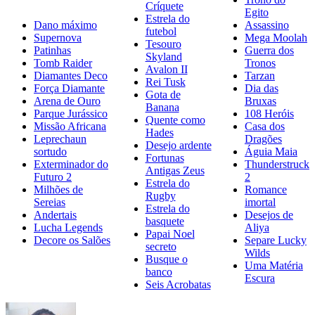
Críquete
Egito
Estrela do
Dano máximo
Assassino
futebol
Supernova
Mega Moolah
Tesouro
Patinhas
Guerra dos
Skyland
Tomb Raider
Tronos
Avalon II
Diamantes Deco
Tarzan
Rei Tusk
Força Diamante
Dia das
Gota de
Arena de Ouro
Bruxas
Banana
Parque Jurássico
108 Heróis
Quente como
Missão Africana
Casa dos
Hades
Leprechaun
Dragões
Desejo ardente
sortudo
Águia Maia
Fortunas
Exterminador do
Thunderstruck
Antigas Zeus
Futuro 2
2
Estrela do
Milhões de
Romance
Rugby
Sereias
imortal
Estrela do
Andertais
Desejos de
basquete
Lucha Legends
Aliya
Papai Noel
Decore os Salões
Separe Lucky
secreto
Wilds
Busque o
Uma Matéria
banco
Escura
Seis Acrobatas