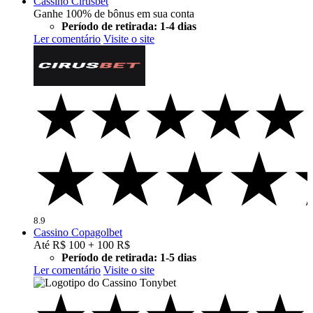
Cassino Cirusbet
Ganhe 100% de bônus em sua conta
Período de retirada: 1-4 dias
Ler comentário
Visite o site
8.9
Cassino Сopagolbet
Até R$ 100 + 100 R$
Período de retirada: 1-5 dias
Ler comentário
Visite o site