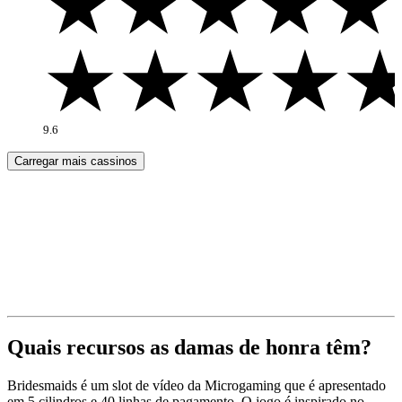
9.6
Carregar mais cassinos
Quais recursos as damas de honra têm?
Bridesmaids é um slot de vídeo da Microgaming que é apresentado
em 5 cilindros e 40 linhas de pagamento. O jogo é inspirado no