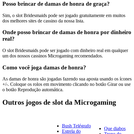
Posso brincar de damas de honra
de graça?
Sim, o slot Bridesmaids pode ser jogado gratuitamente em muitos
dos melhores sites de cassino da nossa lista.
Onde posso brincar de damas de honra
por dinheiro
real?
O slot Bridesmaids pode ser jogado com dinheiro real em qualquer
um dos nossos cassinos Microgaming recomendados.
Como você joga damas de honra?
As damas de honra são jogadas fazendo sua aposta usando os ícones
+/-. Coloque os rolos em movimento clicando no botão Girar ou use
o botão Reprodução automática.
Outros jogos de slot da Microgaming
Bush Telégrafo
Que diabos
Estrela do
Trono do