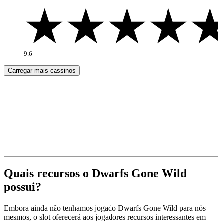
9.6
Carregar mais cassinos
Quais recursos o Dwarfs Gone Wild
possui?
Embora ainda não tenhamos jogado Dwarfs Gone Wild para nós
mesmos, o slot oferecerá aos jogadores recursos interessantes em