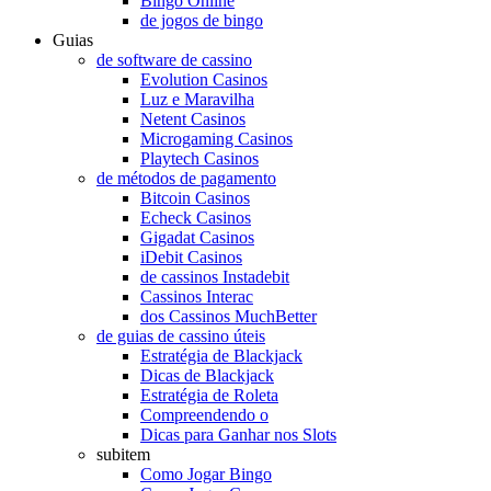
Bingo Online
de jogos de bingo
Guias
de software de cassino
Evolution Casinos
Luz e Maravilha
Netent Casinos
Microgaming Casinos
Playtech Casinos
de métodos de pagamento
Bitcoin Casinos
Echeck Casinos
Gigadat Casinos
iDebit Casinos
de cassinos Instadebit
Cassinos Interac
dos Cassinos MuchBetter
de guias de cassino úteis
Estratégia de Blackjack
Dicas de Blackjack
Estratégia de Roleta
Compreendendo o
Dicas para Ganhar nos Slots
subitem
Como Jogar Bingo