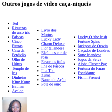
Outros jogos de vídeo caça-níqueis
Ted
Riquezas
Livro dos
do arco-íris
Mortos
Faíscas
Lucky O ‘the Irish
Lucky Lady
Cinco
Fortune Spins
Charm Deluxe
Piratas
Jackpots de Ozwin
Flor tailandesa
Casa da
Caçador de Londres
Elefantes cor de
Perdição
Sorte Irlandesa
rosa
Olho de
Jogos da Selva
Favoritos fofos
Hórus
Aloha Cluster Pay
Ilha de Páscoa
Templo de
Fortuna do Faraó
Ilha Tiki
Íris
Escaldante
Zuma
Dinheiro
Fishin Frenesi
Banco de Ação
King Kong
Pote de ouro
Batman
Avalon