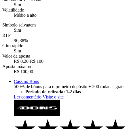
Sim
Volatilidade
Médio a alto
Símbolo selvagem
Sim
RTP
96,38%
Giro rápido
Sim
Valor da aposta
R$ 0,20-R$ 100
Aposta máxima
R$ 100,00
Cassino Bons
500% de bónus para o primeiro depósito + 200 rodadas grátis
Período de retirada: 1-2 dias
Ler comentário
Visite o site