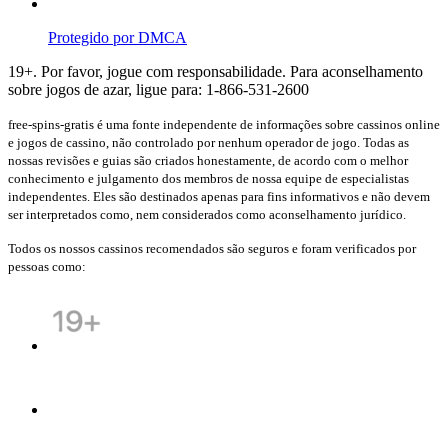
Protegido por DMCA
19+.
Por favor, jogue com responsabilidade.
Para aconselhamento
sobre jogos de azar, ligue para: 1-866-531-2600
free-spins-gratis é uma fonte independente de informações sobre cassinos online
e jogos de cassino, não controlado por nenhum operador de jogo.
Todas as
nossas revisões e guias são criados honestamente, de acordo com o melhor
conhecimento e julgamento dos membros de nossa equipe de especialistas
independentes.
Eles são destinados apenas para fins informativos e não devem
ser interpretados como, nem considerados como aconselhamento jurídico.
Todos os nossos cassinos recomendados são seguros e foram verificados por
pessoas como: