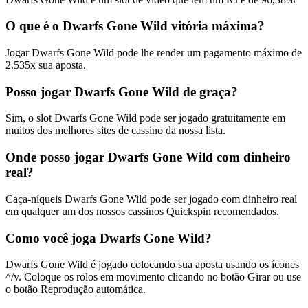
O que é o Dwarfs Gone Wild
vitória máxima?
Jogar Dwarfs Gone Wild pode lhe render um pagamento máximo de
2.535x sua aposta.
Posso jogar Dwarfs Gone Wild
de graça?
Sim, o slot Dwarfs Gone Wild pode ser jogado gratuitamente em
muitos dos melhores sites de cassino da nossa lista.
Onde posso jogar Dwarfs Gone Wild com dinheiro
real?
Caça-níqueis Dwarfs Gone Wild pode ser jogado com dinheiro real
em qualquer um dos nossos cassinos Quickspin recomendados.
Como você joga Dwarfs Gone Wild?
Dwarfs Gone Wild é jogado colocando sua aposta usando os ícones
^/v. Coloque os rolos em movimento clicando no botão Girar ou use
o botão Reprodução automática.