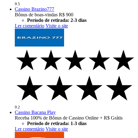
9.5
Cassino Brazino777
Bônus de boas-vindas R$ 900
Período de retirada: 2-3 dias
Ler comentário
Visite o site
9.2
Cassino Bacana Play
Receba 100% de Bônus de Cassino Online + R$ Grátis
Período de retirada: 1-3 dias
Ler comentário
Visite o site