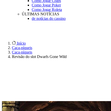
Como Jogar Craps
Como Jogar Poker
Como Jogar Roleta
ÚLTIMAS NOTÍCIAS
de notícias do cassino
Início
Caça-níqueis
Caça-níqueis
Revisão do slot Dwarfs Gone Wild