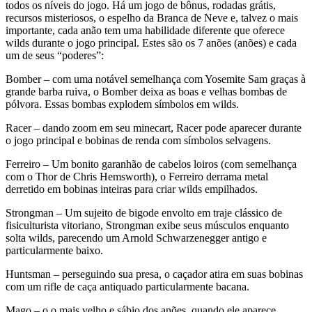
todos os níveis do jogo. Há um jogo de bônus, rodadas grátis,
recursos misteriosos, o espelho da Branca de Neve e, talvez o mais
importante, cada anão tem uma habilidade diferente que oferece
wilds durante o jogo principal. Estes são os 7 anões (anões) e cada
um de seus “poderes”:
Bomber – com uma notável semelhança com Yosemite Sam graças à
grande barba ruiva, o Bomber deixa as boas e velhas bombas de
pólvora. Essas bombas explodem símbolos em wilds.
Racer – dando zoom em seu minecart, Racer pode aparecer durante
o jogo principal e bobinas de renda com símbolos selvagens.
Ferreiro – Um bonito garanhão de cabelos loiros (com semelhança
com o Thor de Chris Hemsworth), o Ferreiro derrama metal
derretido em bobinas inteiras para criar wilds empilhados.
Strongman – Um sujeito de bigode envolto em traje clássico de
fisiculturista vitoriano, Strongman exibe seus músculos enquanto
solta wilds, parecendo um Arnold Schwarzenegger antigo e
particularmente baixo.
Huntsman – perseguindo sua presa, o caçador atira em suas bobinas
com um rifle de caça antiquado particularmente bacana.
Mago – o o mais velho e sábio dos anões, quando ele aparece