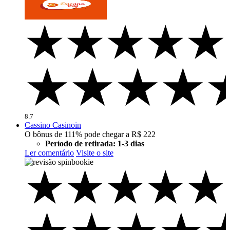
8.7
Cassino Сasinoin
O bônus de 111% pode chegar a R$ 222
Período de retirada: 1-3 dias
Ler comentário
Visite o site