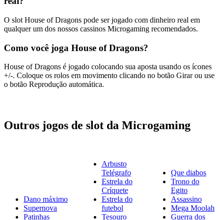
real?
O slot House of Dragons pode ser jogado com dinheiro real em
qualquer um dos nossos cassinos Microgaming recomendados.
Como você joga House of Dragons?
House of Dragons é jogado colocando sua aposta usando os ícones
+/-. Coloque os rolos em movimento clicando no botão Girar ou use
o botão Reprodução automática.
Outros jogos de slot da Microgaming
Arbusto
Telégrafo
Que diabos
Estrela do
Trono do
Críquete
Egito
Dano máximo
Estrela do
Assassino
Supernova
futebol
Mega Moolah
Patinhas
Tesouro
Guerra dos