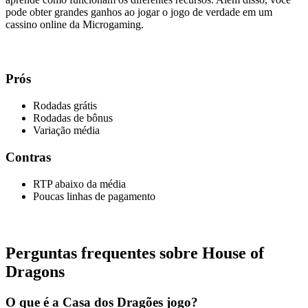
pode obter grandes ganhos ao jogar o jogo de verdade em um
cassino online da Microgaming.
Prós
Rodadas grátis
Rodadas de bônus
Variação média
Contras
RTP abaixo da média
Poucas linhas de pagamento
Perguntas frequentes sobre House of
Dragons
O que é a Casa dos Dragões
jogo?