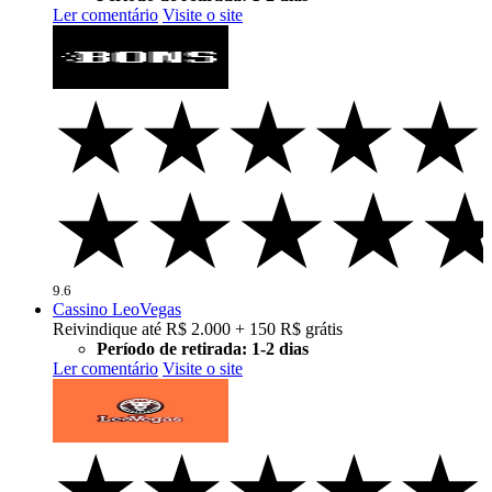
Ler comentário
Visite o site
9.6
Cassino LeoVegas
Reivindique até R$ 2.000 + 150 R$ grátis
Período de retirada: 1-2 dias
Ler comentário
Visite o site