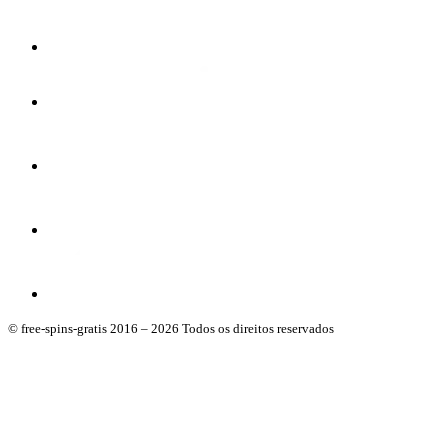
© free-spins-gratis 2016 – 2026 Todos os direitos reservados