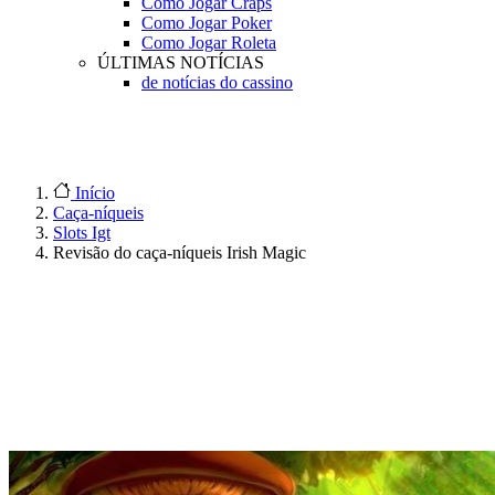
Como Jogar Craps
Como Jogar Poker
Como Jogar Roleta
ÚLTIMAS NOTÍCIAS
de notícias do cassino
Início
Caça-níqueis
Slots Igt
Revisão do caça-níqueis Irish Magic