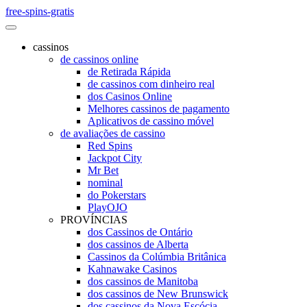
free-spins-gratis
cassinos
de cassinos online
de Retirada Rápida
de cassinos com dinheiro real
dos Casinos Online
Melhores cassinos de pagamento
Aplicativos de cassino móvel
de avaliações de cassino
Red Spins
Jackpot City
Mr Bet
nominal
do Pokerstars
PlayOJO
PROVÍNCIAS
dos Cassinos de Ontário
dos cassinos de Alberta
Cassinos da Colúmbia Britânica
Kahnawake Casinos
dos cassinos de Manitoba
dos cassinos de New Brunswick
dos cassinos da Nova Escócia