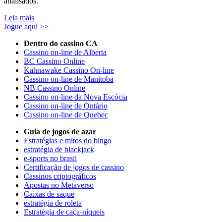
analisados.
Leia mais
Jogue aqui >>
Dentro do cassino CA
Cassino on-line de Alberta
BC Cassino Online
Kahnawake Cassino On-line
Cassino on-line de Manitoba
NB Cassino Online
Cassino on-line da Nova Escócia
Cassino on-line de Ontário
Cassino on-line de Quebec
Guia de jogos de azar
Estratégias e mitos do bingo
estratégia de blackjack
e-sports no brasil
Certificação de jogos de cassino
Cassinos criptográficos
Apostas no Metaverso
Caixas de saque
estratégia de roleta
Estratégia de caça-níqueis