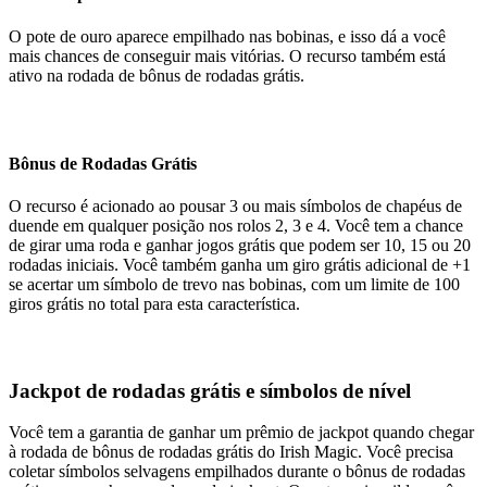
O pote de ouro aparece empilhado nas bobinas, e isso dá a você
mais chances de conseguir mais vitórias. O recurso também está
ativo na rodada de bônus de rodadas grátis.
Bônus de Rodadas Grátis
O recurso é acionado ao pousar 3 ou mais símbolos de chapéus de
duende em qualquer posição nos rolos 2, 3 e 4. Você tem a chance
de girar uma roda e ganhar jogos grátis que podem ser 10, 15 ou 20
rodadas iniciais. Você também ganha um giro grátis adicional de +1
se acertar um símbolo de trevo nas bobinas, com um limite de 100
giros grátis no total para esta característica.
Jackpot de rodadas grátis e símbolos de nível
Você tem a garantia de ganhar um prêmio de jackpot quando chegar
à rodada de bônus de rodadas grátis do Irish Magic. Você precisa
coletar símbolos selvagens empilhados durante o bônus de rodadas