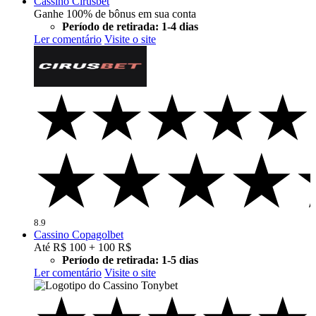
Cassino Cirusbet
Ganhe 100% de bônus em sua conta
Período de retirada: 1-4 dias
Ler comentário
Visite o site
8.9
Cassino Сopagolbet
Até R$ 100 + 100 R$
Período de retirada: 1-5 dias
Ler comentário
Visite o site