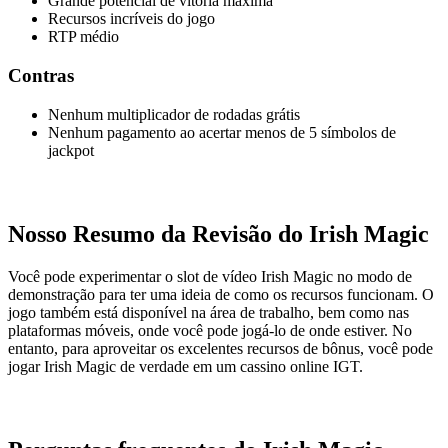
Grande potencial de vitória máxima
Recursos incríveis do jogo
RTP médio
Contras
Nenhum multiplicador de rodadas grátis
Nenhum pagamento ao acertar menos de 5 símbolos de
jackpot
Nosso Resumo da Revisão do Irish Magic
Você pode experimentar o slot de vídeo Irish Magic no modo de
demonstração para ter uma ideia de como os recursos funcionam. O
jogo também está disponível na área de trabalho, bem como nas
plataformas móveis, onde você pode jogá-lo de onde estiver. No
entanto, para aproveitar os excelentes recursos de bônus, você pode
jogar Irish Magic de verdade em um cassino online IGT.