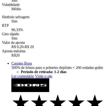
Sim
Volatilidade
Médio
Símbolo selvagem
Sim
RTP
96,33%
Giro rápido
Sim
Valor da aposta
R$ 0,20-R$ 20
Aposta máxima
R$20
Cassino Bons
500% de bónus para o primeiro depósito + 200 rodadas grátis
Período de retirada: 1-2 dias
Ler comentário
Visite o site