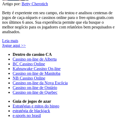
Artigo por:
Betty Cherotich
Betty é experiente em seu campo, ela testou e analisou centenas de
jogos de caça-níqueis e cassinos online para o free-spins-gratis.com
nos últimos 6 anos. Sua experiência permite que ela busque o
melhor negócio para os jogadores com relatórios bem pesquisados ​​e
analisados.
Leia mais
Jogue aqui >>
Dentro do cassino CA
Cassino on-line de Alberta
BC Cassino Online
Kahnawake Cassino On-line
Cassino on-line de Manitoba
NB Cassino Online
Cassino on-line da Nova Escócia
Cassino on-line de Ontário
Cassino on-line de Quebec
Guia de jogos de azar
Estratégias e mitos do bingo
estratégia de blackjack
e-sports no brasil