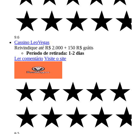
9.6
Cassino LeoVegas
Reivindique até R$ 2.000 + 150 R$ grátis
Período de retirada: 1-2 dias
Ler comentário
Visite o site
9.5