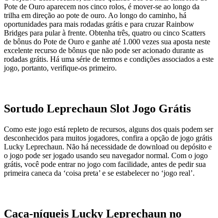
Pote de Ouro aparecem nos cinco rolos, é mover-se ao longo da
trilha em direção ao pote de ouro. Ao longo do caminho, há
oportunidades para mais rodadas grátis e para cruzar Rainbow
Bridges para pular à frente. Obtenha três, quatro ou cinco Scatters
de bônus do Pote de Ouro e ganhe até 1.000 vezes sua aposta neste
excelente recurso de bônus que não pode ser acionado durante as
rodadas grátis. Há uma série de termos e condições associados a este
jogo, portanto, verifique-os primeiro.
Sortudo Leprechaun Slot Jogo Grátis
Como este jogo está repleto de recursos, alguns dos quais podem ser
desconhecidos para muitos jogadores, confira a opção de jogo grátis
Lucky Leprechaun. Não há necessidade de download ou depósito e
o jogo pode ser jogado usando seu navegador normal. Com o jogo
grátis, você pode entrar no jogo com facilidade, antes de pedir sua
primeira caneca da ‘coisa preta’ e se estabelecer no ‘jogo real’.
Caça-níqueis Lucky Leprechaun no