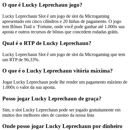
O que é Lucky Leprechaun
jogo?
Lucky Leprechaun Slot é um jogo de slot da Microgaming
apresentado em cinco cilindros e 20 linhas de pagamento. O jogo
tem Bônus Trail o ‘Fortune, onde você pode ganhar até 1.000x sua
aposta e outros recursos de bônus que concedem rodadas grátis.
Qual é o RTP de Lucky Leprechaun?
Lucky Leprechaun Slot é um jogo de slot da Microgaming que tem
um RTP de 96,33%.
O que é o Lucky Leprechaun
vitória máxima?
Jogar Lucky Leprechaun pode lhe render um pagamento máximo de
1.000x o valor da sua aposta.
Posso jogar Lucky Leprechaun
de graça?
Sim, o slot Lucky Leprechaun pode ser jogado gratuitamente em
muitos dos melhores sites de cassino da nossa lista
Onde posso jogar Lucky Leprechaun
por dinheiro