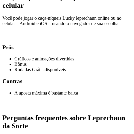
celular
Você pode jogar o caça-níqueis Lucky leprechaun online ou no
celular – Android e iOS – usando o navegador de sua escolha.
Prós
Gráficos e animações divertidas
Bônus
Rodadas Grátis disponíveis
Contras
A aposta máxima é bastante baixa
Perguntas frequentes sobre Leprechaun
da Sorte