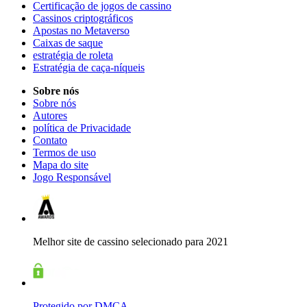
Certificação de jogos de cassino
Cassinos criptográficos
Apostas no Metaverso
Caixas de saque
estratégia de roleta
Estratégia de caça-níqueis
Sobre nós
Sobre nós
Autores
política de Privacidade
Contato
Termos de uso
Mapa do site
Jogo Responsável
Melhor site de cassino selecionado para 2021
Protegido por DMCA