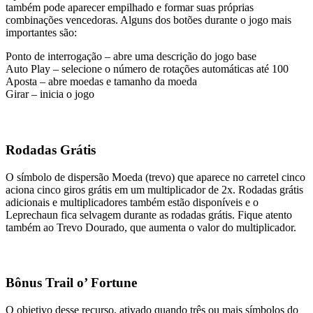
também pode aparecer empilhado e formar suas próprias
combinações vencedoras. Alguns dos botões durante o jogo mais
importantes são:
Ponto de interrogação – abre uma descrição do jogo base
Auto Play – selecione o número de rotações automáticas até 100
Aposta – abre moedas e tamanho da moeda
Girar – inicia o jogo
Rodadas Grátis
O símbolo de dispersão Moeda (trevo) que aparece no carretel cinco
aciona cinco giros grátis em um multiplicador de 2x. Rodadas grátis
adicionais e multiplicadores também estão disponíveis e o
Leprechaun fica selvagem durante as rodadas grátis. Fique atento
também ao Trevo Dourado, que aumenta o valor do multiplicador.
Bônus Trail o’ Fortune
O objetivo desse recurso, ativado quando três ou mais símbolos do