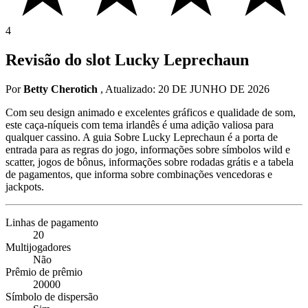
4
Revisão do slot Lucky Leprechaun
Por
Betty Cherotich
, Atualizado:
20 DE JUNHO DE 2026
Com seu design animado e excelentes gráficos e qualidade de som,
este caça-níqueis com tema irlandês é uma adição valiosa para
qualquer cassino. A guia Sobre Lucky Leprechaun é a porta de
entrada para as regras do jogo, informações sobre símbolos wild e
scatter, jogos de bônus, informações sobre rodadas grátis e a tabela
de pagamentos, que informa sobre combinações vencedoras e
jackpots.
Linhas de pagamento
20
Multijogadores
Não
Prêmio de prêmio
20000
Símbolo de dispersão