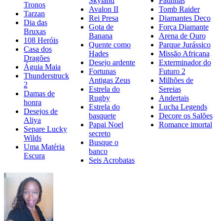
Skyland
Patinhas
Tronos
Avalon II
Tomb Raider
Tarzan
Rei Presa
Diamantes Deco
Dia das
Gota de
Força Diamante
Bruxas
Banana
Arena de Ouro
108 Heróis
Quente como
Parque Jurássico
Casa dos
Hades
Missão Africana
Dragões
Desejo ardente
Exterminador do
Águia Maia
Fortunas
Futuro 2
Thunderstruck
Antigas Zeus
Milhões de
2
Estrela do
Sereias
Damas de
Rugby
Andertais
honra
Estrela do
Lucha Legends
Desejos de
basquete
Decore os Salões
Aliya
Papai Noel
Romance imortal
Separe Lucky
secreto
Wilds
Busque o
Uma Matéria
banco
Escura
Seis Acrobatas