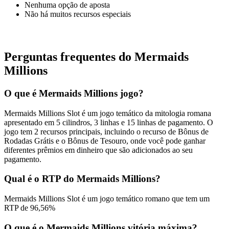
Nenhuma opção de aposta
Não há muitos recursos especiais
Perguntas frequentes do Mermaids
Millions
O que é Mermaids Millions
jogo?
Mermaids Millions Slot é um jogo temático da mitologia romana
apresentado em 5 cilindros, 3 linhas e 15 linhas de pagamento. O
jogo tem 2 recursos principais, incluindo o recurso de Bônus de
Rodadas Grátis e o Bônus de Tesouro, onde você pode ganhar
diferentes prêmios em dinheiro que são adicionados ao seu
pagamento.
Qual é o RTP do Mermaids Millions?
Mermaids Millions Slot é um jogo temático romano que tem um
RTP de 96,56%
O que é o Mermaids Millions
vitória máxima?