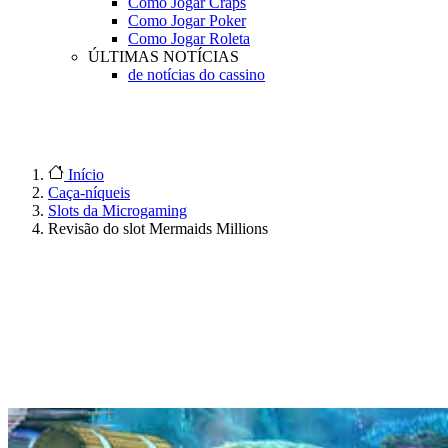
Como Jogar Craps
Como Jogar Poker
Como Jogar Roleta
ÚLTIMAS NOTÍCIAS
de notícias do cassino
Início
Caça-níqueis
Slots da Microgaming
Revisão do slot Mermaids Millions