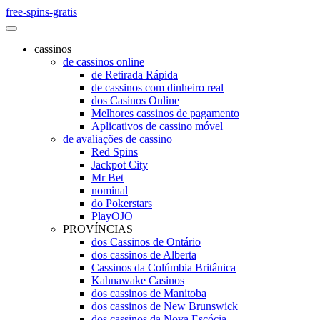
free-spins-gratis
cassinos
de cassinos online
de Retirada Rápida
de cassinos com dinheiro real
dos Casinos Online
Melhores cassinos de pagamento
Aplicativos de cassino móvel
de avaliações de cassino
Red Spins
Jackpot City
Mr Bet
nominal
do Pokerstars
PlayOJO
PROVÍNCIAS
dos Cassinos de Ontário
dos cassinos de Alberta
Cassinos da Colúmbia Britânica
Kahnawake Casinos
dos cassinos de Manitoba
dos cassinos de New Brunswick
dos cassinos da Nova Escócia