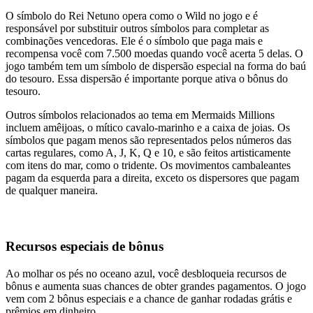
O símbolo do Rei Netuno opera como o Wild no jogo e é
responsável por substituir outros símbolos para completar as
combinações vencedoras. Ele é o símbolo que paga mais e
recompensa você com 7.500 moedas quando você acerta 5 delas. O
jogo também tem um símbolo de dispersão especial na forma do baú
do tesouro. Essa dispersão é importante porque ativa o bônus do
tesouro.
Outros símbolos relacionados ao tema em Mermaids Millions
incluem amêijoas, o mítico cavalo-marinho e a caixa de joias. Os
símbolos que pagam menos são representados pelos números das
cartas regulares, como A, J, K, Q e 10, e são feitos artisticamente
com itens do mar, como o tridente. Os movimentos cambaleantes
pagam da esquerda para a direita, exceto os dispersores que pagam
de qualquer maneira.
Recursos especiais de bônus
Ao molhar os pés no oceano azul, você desbloqueia recursos de
bônus e aumenta suas chances de obter grandes pagamentos. O jogo
vem com 2 bônus especiais e a chance de ganhar rodadas grátis e
prêmios em dinheiro.