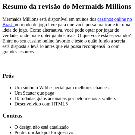
Resumo da revisão do Mermaids Millions
Mermaids Millions está disponível em muitos dos
cassinos online no
Brasil
no modo de jogo livre para que você possa praticar e ter uma
ideia do jogo. Como alternativa, você pode optar por jogar de
verdade, onde pode obter ganhos reais. O que você está esperando?
Entre no seu cassino online favorito e teste o quão fundo a sereia
está disposta a levá-lo antes que ela possa recompensá-lo com
grandes tesouros.
Prós
Um símbolo Wild especial para melhores chances
Um Scatter que paga
10 rodadas grátis acionadas por pelo menos 3 scatters
Desenvolvido com HTML5
Contras
O design não está atualizado
Perder um Jackpot Progressivo