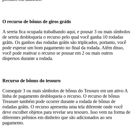
O recurso de bônus de giros grátis
A sereia fica ocupada trabalhando aqui, e pousar 3 ou mais símbolos
de sereia desbloqueia o recurso pelo qual você ganha 10 rodadas
grátis. Os ganhos das rodadas grátis são triplicados, portanto, você
pode esperar um bom pagamento no final da rodada. Além disso,
você pode reativar o recurso se pousar em 2 ou mais outros
dispersos durante a rodada.
Recurso de bônus do tesouro
Conseguir 3 ou mais símbolos de bônus do Tesouro em um ativo A
linha de pagamento desbloqueia o recurso. O recurso de bônus
Treasure também pode ocorrer durante a rodada de bônus de
rodadas grátis. O recurso apresenta uma tela diferente onde você
deve escolher objetos para revelar seu tesouro. Isso vem na forma de
diferentes prêmios em dinheiro que são adicionados ao seu
pagamento.