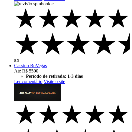
8.5
Cassino BoVegas
Até R$ 5500
Período de retirada: 1-3 dias
Ler comentário
Visite o site