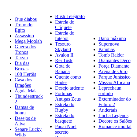
Bush Telégrafo
Que diabos
Estrela do
Trono do
Críquete
Egito
Estrela do
Assassino
futebol
Dano máximo
Mega Moolah
Tesouro
Supernova
Guerra dos
Skyland
Patinhas
Tronos
Avalon II
Tomb Raider
Tarzan
Rei Tusk
Diamantes Deco
Dia das
Gota de
Força Diamante
Bruxas
Banana
Arena de Ouro
108 Heróis
Quente como
Parque Jurássico
Casa dos
Hades
Missão Africana
Dragões
Desejo ardente
Leprechaun
Águia Maia
Fortunas
sortudo
Thunderstruck
Antigas Zeus
Exterminador do
2
Estrela do
Futuro 2
Damas de
Rugby
Andertais
honra
Estrela do
Lucha Legends
Desejos de
basquete
Decore os Salões
Aliya
Papai Noel
Romance imortal
Separe Lucky
secreto
Wilds