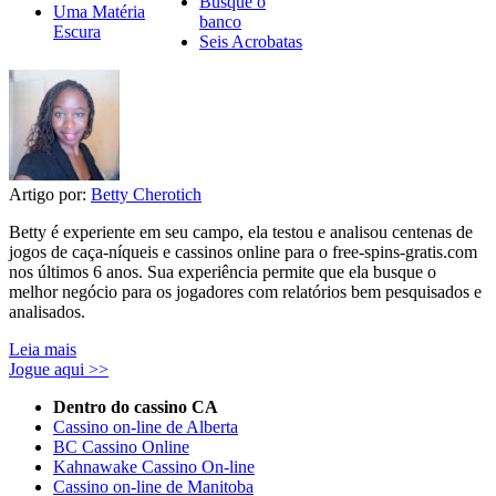
Busque o
Uma Matéria
banco
Escura
Seis Acrobatas
Artigo por:
Betty Cherotich
Betty é experiente em seu campo, ela testou e analisou centenas de
jogos de caça-níqueis e cassinos online para o free-spins-gratis.com
nos últimos 6 anos. Sua experiência permite que ela busque o
melhor negócio para os jogadores com relatórios bem pesquisados ​​e
analisados.
Leia mais
Jogue aqui >>
Dentro do cassino CA
Cassino on-line de Alberta
BC Cassino Online
Kahnawake Cassino On-line
Cassino on-line de Manitoba