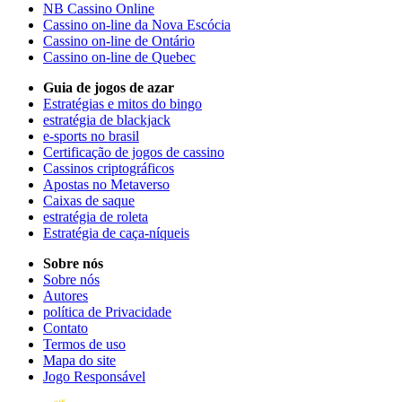
NB Cassino Online
Cassino on-line da Nova Escócia
Cassino on-line de Ontário
Cassino on-line de Quebec
Guia de jogos de azar
Estratégias e mitos do bingo
estratégia de blackjack
e-sports no brasil
Certificação de jogos de cassino
Cassinos criptográficos
Apostas no Metaverso
Caixas de saque
estratégia de roleta
Estratégia de caça-níqueis
Sobre nós
Sobre nós
Autores
política de Privacidade
Contato
Termos de uso
Mapa do site
Jogo Responsável