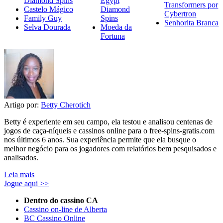
Diamond Spins
Egypt
Transformers por
Castelo Mágico
Diamond
Cybertron
Family Guy
Spins
Senhorita Branca
Selva Dourada
Moeda da
Fortuna
Artigo por:
Betty Cherotich
Betty é experiente em seu campo, ela testou e analisou centenas de
jogos de caça-níqueis e cassinos online para o free-spins-gratis.com
nos últimos 6 anos. Sua experiência permite que ela busque o
melhor negócio para os jogadores com relatórios bem pesquisados ​​e
analisados.
Leia mais
Jogue aqui >>
Dentro do cassino CA
Cassino on-line de Alberta
BC Cassino Online