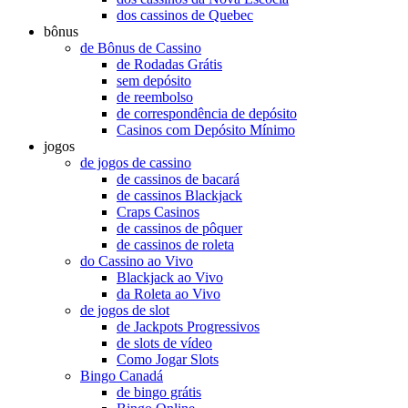
dos cassinos de Quebec
bônus
de Bônus de Cassino
de Rodadas Grátis
sem depósito
de reembolso
de correspondência de depósito
Casinos com Depósito Mínimo
jogos
de jogos de cassino
de cassinos de bacará
de cassinos Blackjack
Craps Casinos
de cassinos de pôquer
de cassinos de roleta
do Cassino ao Vivo
Blackjack ao Vivo
da Roleta ao Vivo
de jogos de slot
de Jackpots Progressivos
de slots de vídeo
Como Jogar Slots
Bingo Canadá
de bingo grátis