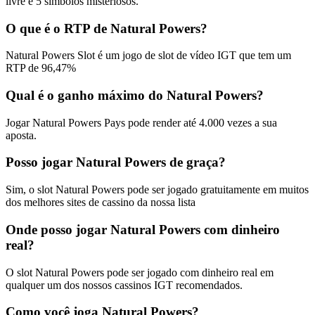
livre e 5 símbolos misteriosos.
O que é o RTP de Natural Powers?
Natural Powers Slot é um jogo de slot de vídeo IGT que tem um
RTP de 96,47%
Qual é o ganho máximo do Natural Powers?
Jogar Natural Powers Pays pode render até 4.000 vezes a sua
aposta.
Posso jogar Natural Powers de graça?
Sim, o slot Natural Powers pode ser jogado gratuitamente em muitos
dos melhores sites de cassino da nossa lista
Onde posso jogar Natural Powers com dinheiro
real?
O slot Natural Powers pode ser jogado com dinheiro real em
qualquer um dos nossos cassinos IGT recomendados.
Como você joga Natural Powers?