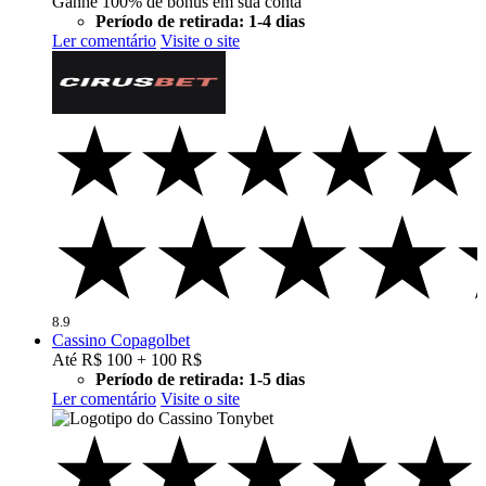
Ganhe 100% de bônus em sua conta
Período de retirada: 1-4 dias
Ler comentário
Visite o site
8.9
Cassino Сopagolbet
Até R$ 100 + 100 R$
Período de retirada: 1-5 dias
Ler comentário
Visite o site