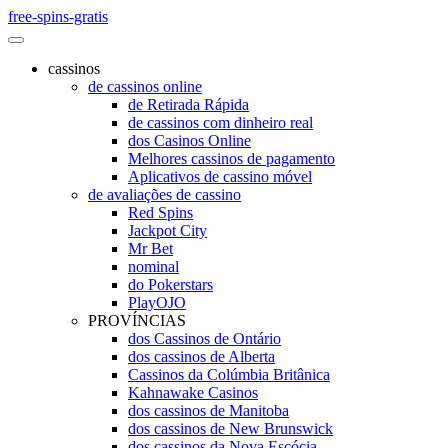
free-spins-gratis
cassinos
de cassinos online
de Retirada Rápida
de cassinos com dinheiro real
dos Casinos Online
Melhores cassinos de pagamento
Aplicativos de cassino móvel
de avaliações de cassino
Red Spins
Jackpot City
Mr Bet
nominal
do Pokerstars
PlayOJO
PROVÍNCIAS
dos Cassinos de Ontário
dos cassinos de Alberta
Cassinos da Colúmbia Britânica
Kahnawake Casinos
dos cassinos de Manitoba
dos cassinos de New Brunswick
dos cassinos da Nova Escócia