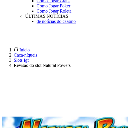
Como Jogar Craps
Como Jogar Poker
Como Jogar Roleta
ÚLTIMAS NOTÍCIAS
de notícias do cassino
Início
Caça-níqueis
Slots Igt
Revisão do slot Natural Powers