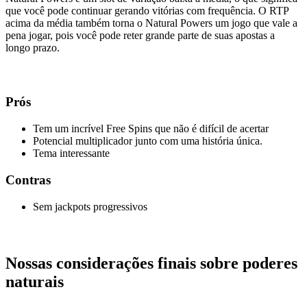
que você pode continuar gerando vitórias com frequência. O RTP
acima da média também torna o Natural Powers um jogo que vale a
pena jogar, pois você pode reter grande parte de suas apostas a
longo prazo.
Prós
Tem um incrível Free Spins que não é difícil de acertar
Potencial multiplicador junto com uma história única.
Tema interessante
Contras
Sem jackpots progressivos
Nossas considerações finais sobre poderes
naturais