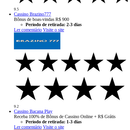
9.5
Cassino Brazino777
Bônus de boas-vindas R$ 900
Período de retirada: 2-3 dias
Ler comentário
Visite o site
9.2
Cassino Bacana Play
Receba 100% de Bônus de Cassino Online + R$ Grátis
Período de retirada: 1-3 dias
Ler comentário
Visite o site