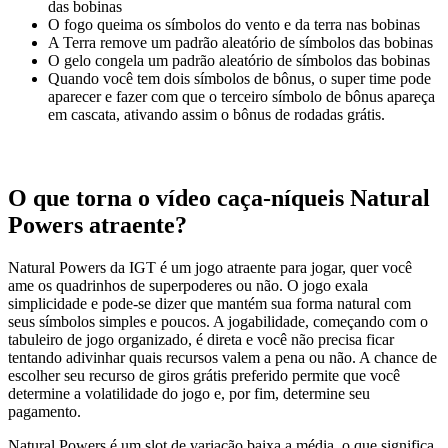
das bobinas
O fogo queima os símbolos do vento e da terra nas bobinas
A Terra remove um padrão aleatório de símbolos das bobinas
O gelo congela um padrão aleatório de símbolos das bobinas
Quando você tem dois símbolos de bônus, o super time pode
aparecer e fazer com que o terceiro símbolo de bônus apareça
em cascata, ativando assim o bônus de rodadas grátis.
O que torna o vídeo caça-níqueis Natural
Powers atraente?
Natural Powers da IGT é um jogo atraente para jogar, quer você
ame os quadrinhos de superpoderes ou não. O jogo exala
simplicidade e pode-se dizer que mantém sua forma natural com
seus símbolos simples e poucos. A jogabilidade, começando com o
tabuleiro de jogo organizado, é direta e você não precisa ficar
tentando adivinhar quais recursos valem a pena ou não. A chance de
escolher seu recurso de giros grátis preferido permite que você
determine a volatilidade do jogo e, por fim, determine seu
pagamento.
Natural Powers é um slot de variação baixa a média, o que significa