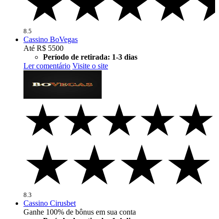
8.5
Cassino BoVegas
Até R$ 5500
Período de retirada: 1-3 dias
Ler comentário
Visite o site
8.3
Cassino Cirusbet
Ganhe 100% de bônus em sua conta