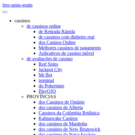
free-spins-gratis
cassinos
de cassinos online
de Retirada Rápida
de cassinos com dinheiro real
dos Casinos Online
Melhores cassinos de pagamento
Aplicativos de cassino móvel
de avaliações de cassino
Red Spins
Jackpot City
Mr Bet
nominal
do Pokerstars
PlayOJO
PROVÍNCIAS
dos Cassinos de Ontário
dos cassinos de Alberta
Cassinos da Colúmbia Britânica
Kahnawake Casinos
dos cassinos de Manitoba
dos cassinos de New Brunswick
dos cassinos da Nova Escócia