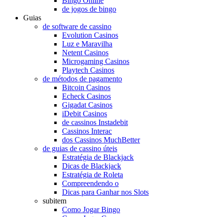
Bingo Online
de jogos de bingo
Guias
de software de cassino
Evolution Casinos
Luz e Maravilha
Netent Casinos
Microgaming Casinos
Playtech Casinos
de métodos de pagamento
Bitcoin Casinos
Echeck Casinos
Gigadat Casinos
iDebit Casinos
de cassinos Instadebit
Cassinos Interac
dos Cassinos MuchBetter
de guias de cassino úteis
Estratégia de Blackjack
Dicas de Blackjack
Estratégia de Roleta
Compreendendo o
Dicas para Ganhar nos Slots
subitem
Como Jogar Bingo