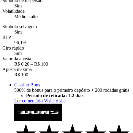
Símbolo de dispersão
Sim
Volatilidade
Médio a alto
Símbolo selvagem
Sim
RTP
96,1%
Giro rápido
Sim
Valor da aposta
R$ 0,20 – R$ 100
Aposta máxima
R$ 100
Cassino Bons
500% de bónus para o primeiro depósito + 200 rodadas grátis
Período de retirada: 1-2 dias
Ler comentário
Visite o site