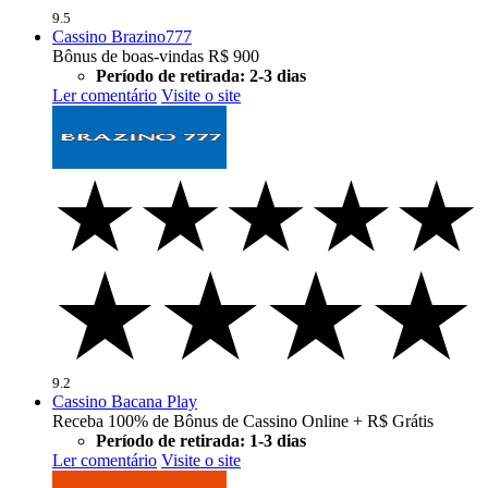
9.5
Cassino Brazino777
Bônus de boas-vindas R$ 900
Período de retirada: 2-3 dias
Ler comentário
Visite o site
9.2
Cassino Bacana Play
Receba 100% de Bônus de Cassino Online + R$ Grátis
Período de retirada: 1-3 dias
Ler comentário
Visite o site