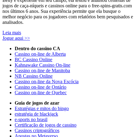
Betty é experiente em seu campo, ela testou e analisou centenas de
jogos de caça-níqueis e cassinos online para o free-spins-gratis.com
nos últimos 6 anos. Sua experiência permite que ela busque o
melhor negócio para os jogadores com relatórios bem pesquisados ​​e
analisados.
Leia mais
Jogue aqui >>
Dentro do cassino CA
Cassino on-line de Alberta
BC Cassino Online
Kahnawake Cassino On-line
Cassino on-line de Manitoba
NB Cassino Online
Cassino on-line da Nova Escócia
Cassino on-line de Ontário
Cassino on-line de Quebec
Guia de jogos de azar
Estratégias e mitos do bingo
estratégia de blackjack
e-sports no brasil
Certificação de jogos de cassino
Cassinos criptográficos
Apostas no Metaverso