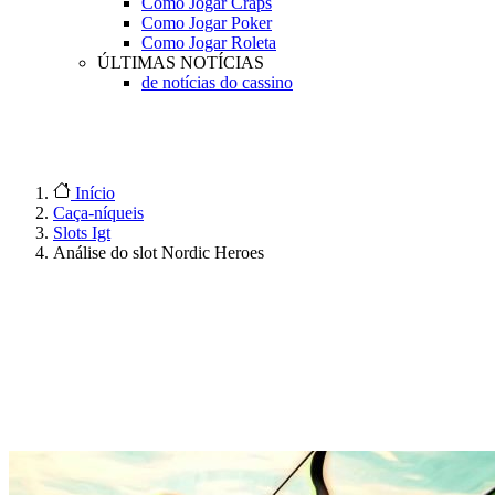
Como Jogar Craps
Como Jogar Poker
Como Jogar Roleta
ÚLTIMAS NOTÍCIAS
de notícias do cassino
Início
Caça-níqueis
Slots Igt
Análise do slot Nordic Heroes