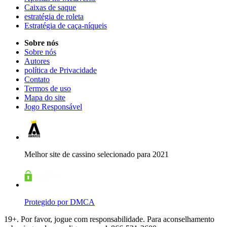
Caixas de saque
estratégia de roleta
Estratégia de caça-níqueis
Sobre nós
Sobre nós
Autores
política de Privacidade
Contato
Termos de uso
Mapa do site
Jogo Responsável
Melhor site de cassino selecionado para 2021
Protegido por DMCA
19+.
Por favor, jogue com responsabilidade.
Para aconselhamento