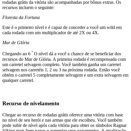
rodadas grátis da vitória são acompanhadas por bônus extras. Os
recursos incluem o seguinte:
Floresta da Fortuna
Este é o primeiro nível e é capaz de conceder a você um wild em
cada rodada com um multiplicador de até 2X ou 4X.
Mar de Glória
°
Chegando ao 6
O nível dá a você a chance de se beneficiar dos
recursos do Mar de Glória. A primeira rodada é recompensada com
um carretel selvagem completo. Você também ganha um carretel
selvagem nos carretéis 1, 2 ou 3 na próxima rodada. Então você
obtém o carretel 5 completamente selvagem e um extra selvagem em
qualquer carretel.
Recurso de nivelamento
Chegar ao recurso de rodadas grátis oferece uma vitória com base
no nível de seu herói e nas armas que ele escolheu. Você também
pode subir de nível após cada vitória para obter os símbolos Ragnar
Viking mais bem pagos e aumentar seus pagamentos. A atualização