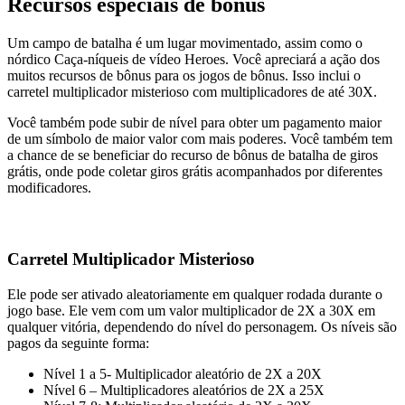
Recursos especiais de bônus
Um campo de batalha é um lugar movimentado, assim como o
nórdico Caça-níqueis de vídeo Heroes. Você apreciará a ação dos
muitos recursos de bônus para os jogos de bônus. Isso inclui o
carretel multiplicador misterioso com multiplicadores de até 30X.
Você também pode subir de nível para obter um pagamento maior
de um símbolo de maior valor com mais poderes. Você também tem
a chance de se beneficiar do recurso de bônus de batalha de giros
grátis, onde pode coletar giros grátis acompanhados por diferentes
modificadores.
Carretel Multiplicador Misterioso
Ele pode ser ativado aleatoriamente em qualquer rodada durante o
jogo base. Ele vem com um valor multiplicador de 2X a 30X em
qualquer vitória, dependendo do nível do personagem. Os níveis são
pagos da seguinte forma:
Nível 1 a 5- Multiplicador aleatório de 2X a 20X
Nível 6 – Multiplicadores aleatórios de 2X a 25X