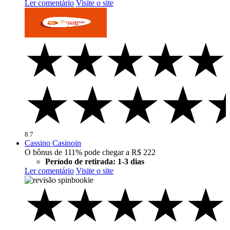
Ler comentário
Visite o site
8.7
Cassino Сasinoin
O bônus de 111% pode chegar a R$ 222
Período de retirada: 1-3 dias
Ler comentário
Visite o site