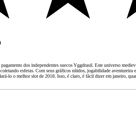
n
de pagamento dos independentes suecos Yggdrasil. Este universo mediev
letando esferas. Com seus gráficos nítidos, jogabilidade aventureira e
rá-lo o melhor slot de 2018. Isso, é claro, é fácil dizer em janeiro, qua