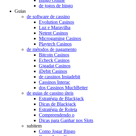
Bingo Online
de jogos de bingo
Guias
de software de cassino
Evolution Casinos
Luz e Maravilha
Netent Casinos
Microgaming Casinos
Playtech Casinos
de métodos de pagamento
Bitcoin Casinos
Echeck Casinos
Gigadat Casinos
iDebit Casinos
de cassinos Instadebit
Cassinos Interac
dos Cassinos MuchBetter
de guias de cassino úteis
Estratégia de Blackjack
Dicas de Blackjack
Estratégia de Roleta
Compreendendo o
Dicas para Ganhar nos Slots
subitem
Como Jogar Bingo