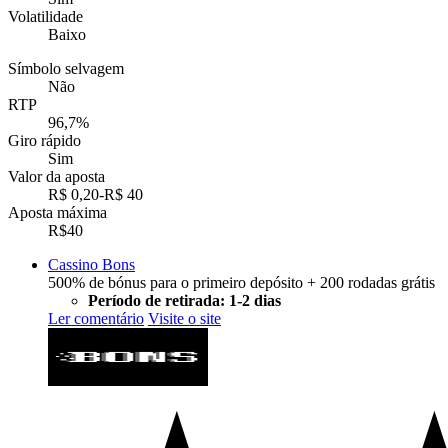
Volatilidade
Baixo
Símbolo selvagem
Não
RTP
96,7%
Giro rápido
Sim
Valor da aposta
R$ 0,20-R$ 40
Aposta máxima
R$40
Cassino Bons
500% de bónus para o primeiro depósito + 200 rodadas grátis
Período de retirada: 1-2 dias
Ler comentário
Visite o site