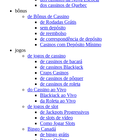
dos cassinos de Quebec
bônus
de Bônus de Cassino
de Rodadas Grátis
sem depósito
de reembolso
de correspondência de depósito
Casinos com Depósito Mínimo
jogos
de jogos de cassino
de cassinos de bacará
de cassinos Blackjack
Craps Casinos
de cassinos de pôquer
de cassinos de roleta
do Cassino ao Vivo
Blackjack ao Vivo
da Roleta ao Vivo
de jogos de slot
de Jackpots Progressivos
de slots de vídeo
Como Jogar Slots
Bingo Canadá
de bingo grátis