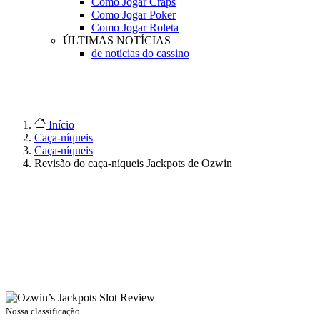
Como Jogar Craps
Como Jogar Poker
Como Jogar Roleta
ÚLTIMAS NOTÍCIAS
de notícias do cassino
Início
Caça-níqueis
Caça-níqueis
Revisão do caça-níqueis Jackpots de Ozwin
Nossa classificação