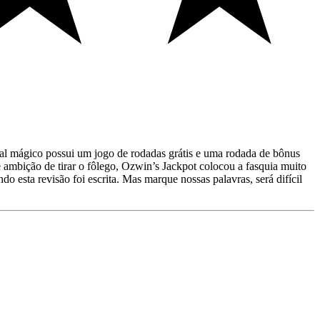
al mágico possui um jogo de rodadas grátis e uma rodada de bônus
 ambição de tirar o fôlego, Ozwin’s Jackpot colocou a fasquia muito
ndo esta revisão foi escrita. Mas marque nossas palavras, será difícil