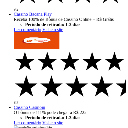
9.2
Cassino Bacana Play
Receba 100% de Bônus de Cassino Online + R$ Grátis
Período de retirada: 1-3 dias
Ler comentário
Visite o site
8.7
Cassino Сasinoin
O bônus de 111% pode chegar a R$ 222
Período de retirada: 1-3 dias
Ler comentário
Visite o site