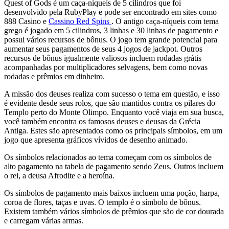
Quest of Gods é um caça-níqueis de 5 cilindros que foi
desenvolvido pela RubyPlay e pode ser encontrado em sites como
888 Casino e
Cassino Red Spins
. O antigo caça-níqueis com tema
grego é jogado em 5 cilindros, 3 linhas e 30 linhas de pagamento e
possui vários recursos de bônus. O jogo tem grande potencial para
aumentar seus pagamentos de seus 4 jogos de jackpot. Outros
recursos de bônus igualmente valiosos incluem rodadas grátis
acompanhadas por multiplicadores selvagens, bem como novas
rodadas e prêmios em dinheiro.
A missão dos deuses realiza com sucesso o tema em questão, e isso
é evidente desde seus rolos, que são mantidos contra os pilares do
Templo perto do Monte Olimpo. Enquanto você viaja em sua busca,
você também encontra os famosos deuses e deusas da Grécia
Antiga. Estes são apresentados como os principais símbolos, em um
jogo que apresenta gráficos vívidos de desenho animado.
Os símbolos relacionados ao tema começam com os símbolos de
alto pagamento na tabela de pagamento sendo Zeus. Outros incluem
o rei, a deusa Afrodite e a heroína.
Os símbolos de pagamento mais baixos incluem uma poção, harpa,
coroa de flores, taças e uvas. O templo é o símbolo de bônus.
Existem também vários símbolos de prêmios que são de cor dourada
e carregam várias armas.