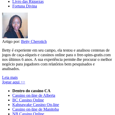
Livro das Riquezas
Fortuna Divina
Artigo por:
Betty Cherotich
Betty é experiente em seu campo, ela testou e analisou centenas de
jogos de caça-níqueis e cassinos online para o free-spins-gratis.com
nos últimos 6 anos. A sua experiência permite-lhe procurar o melhor
negócio para jogadores com relatórios bem pesquisados ​​e
analisados.
Leia mais
Jogue aqui >>
Dentro do cassino CA
Cassino on-line de Alberta
BC Cassino Online
Kahnawake Cassino On-line
Cassino on-line de Manitoba
NB Cassino Online