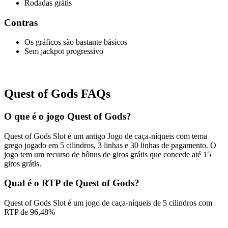
Rodadas grátis
Contras
Os gráficos são bastante básicos
Sem jackpot progressivo
Quest of Gods FAQs
O que é o jogo Quest of Gods?
Quest of Gods Slot é um antigo Jogo de caça-níqueis com tema
grego jogado em 5 cilindros, 3 linhas e 30 linhas de pagamento. O
jogo tem um recurso de bônus de giros grátis que concede até 15
giros grátis.
Qual é o RTP de Quest of Gods?
Quest of Gods Slot é um jogo de caça-níqueis de 5 cilindros com
RTP de 96,48%