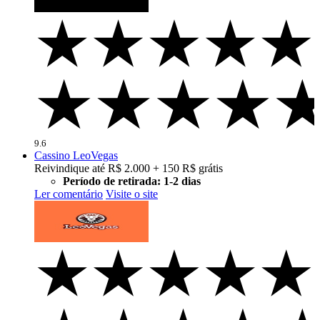
9.6
Cassino LeoVegas
Reivindique até R$ 2.000 + 150 R$ grátis
Período de retirada: 1-2 dias
Ler comentário
Visite o site