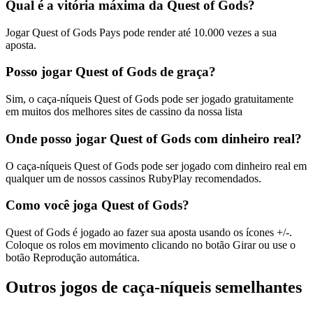
Qual é a vitória máxima da Quest of Gods?
Jogar Quest of Gods Pays pode render até 10.000 vezes a sua
aposta.
Posso jogar Quest of Gods de graça?
Sim, o caça-níqueis Quest of Gods pode ser jogado gratuitamente
em muitos dos melhores sites de cassino da nossa lista
Onde posso jogar Quest of Gods com dinheiro real?
O caça-níqueis Quest of Gods pode ser jogado com dinheiro real em
qualquer um de nossos cassinos RubyPlay recomendados.
Como você joga Quest of Gods?
Quest of Gods é jogado ao fazer sua aposta usando os ícones +/-.
Coloque os rolos em movimento clicando no botão Girar ou use o
botão Reprodução automática.
Outros jogos de caça-níqueis semelhantes