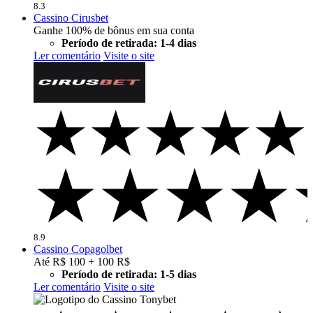
8.3
Cassino Cirusbet
Ganhe 100% de bônus em sua conta
Período de retirada: 1-4 dias
Ler comentário
Visite o site
8.9
Cassino Сopagolbet
Até R$ 100 + 100 R$
Período de retirada: 1-5 dias
Ler comentário
Visite o site