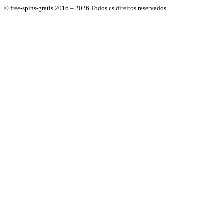
© free-spins-gratis 2016 – 2026 Todos os direitos reservados