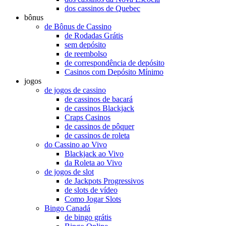
dos cassinos de Quebec
bônus
de Bônus de Cassino
de Rodadas Grátis
sem depósito
de reembolso
de correspondência de depósito
Casinos com Depósito Mínimo
jogos
de jogos de cassino
de cassinos de bacará
de cassinos Blackjack
Craps Casinos
de cassinos de pôquer
de cassinos de roleta
do Cassino ao Vivo
Blackjack ao Vivo
da Roleta ao Vivo
de jogos de slot
de Jackpots Progressivos
de slots de vídeo
Como Jogar Slots
Bingo Canadá
de bingo grátis