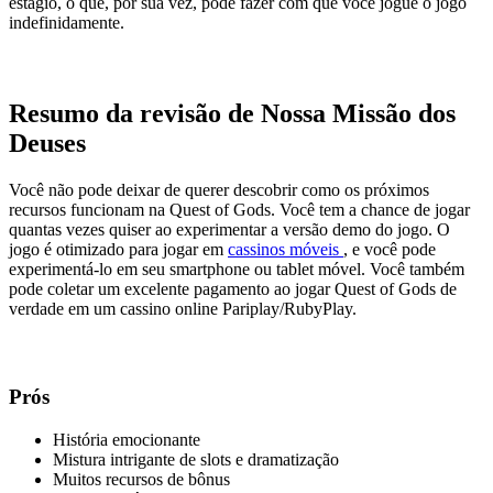
estágio, o que, por sua vez, pode fazer com que você jogue o jogo
indefinidamente.
Resumo da revisão de Nossa Missão dos
Deuses
Você não pode deixar de querer descobrir como os próximos
recursos funcionam na Quest of Gods. Você tem a chance de jogar
quantas vezes quiser ao experimentar a versão demo do jogo. O
jogo é otimizado para jogar em
cassinos móveis
, e você pode
experimentá-lo em seu smartphone ou tablet móvel. Você também
pode coletar um excelente pagamento ao jogar Quest of Gods de
verdade em um cassino online Pariplay/RubyPlay.
Prós
História emocionante
Mistura intrigante de slots e dramatização
Muitos recursos de bônus