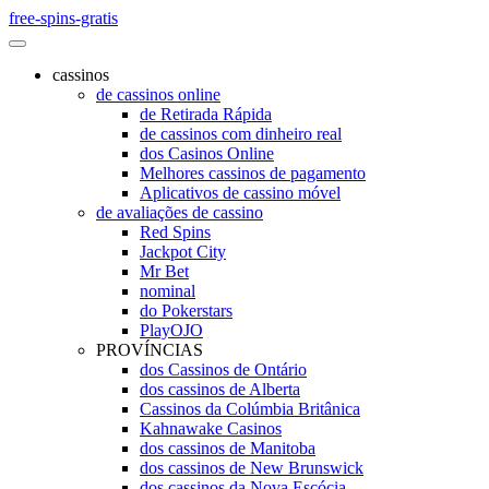
free-spins-gratis
cassinos
de cassinos online
de Retirada Rápida
de cassinos com dinheiro real
dos Casinos Online
Melhores cassinos de pagamento
Aplicativos de cassino móvel
de avaliações de cassino
Red Spins
Jackpot City
Mr Bet
nominal
do Pokerstars
PlayOJO
PROVÍNCIAS
dos Cassinos de Ontário
dos cassinos de Alberta
Cassinos da Colúmbia Britânica
Kahnawake Casinos
dos cassinos de Manitoba
dos cassinos de New Brunswick
dos cassinos da Nova Escócia