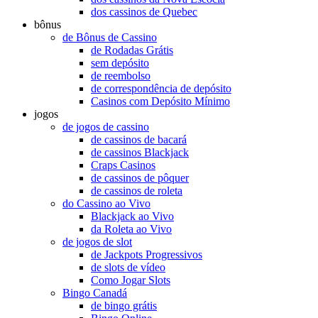
dos cassinos de Quebec
bônus
de Bônus de Cassino
de Rodadas Grátis
sem depósito
de reembolso
de correspondência de depósito
Casinos com Depósito Mínimo
jogos
de jogos de cassino
de cassinos de bacará
de cassinos Blackjack
Craps Casinos
de cassinos de pôquer
de cassinos de roleta
do Cassino ao Vivo
Blackjack ao Vivo
da Roleta ao Vivo
de jogos de slot
de Jackpots Progressivos
de slots de vídeo
Como Jogar Slots
Bingo Canadá
de bingo grátis