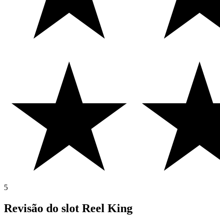
5
Revisão do slot Reel King