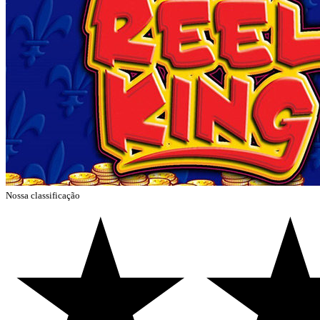
Nossa classificação