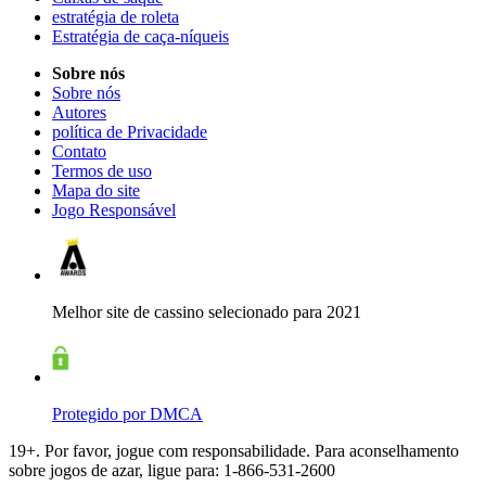
estratégia de roleta
Estratégia de caça-níqueis
Sobre nós
Sobre nós
Autores
política de Privacidade
Contato
Termos de uso
Mapa do site
Jogo Responsável
Melhor site de cassino selecionado para 2021
Protegido por DMCA
19+.
Por favor, jogue com responsabilidade.
Para aconselhamento
sobre jogos de azar, ligue para: 1-866-531-2600