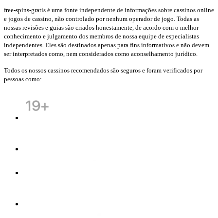
free-spins-gratis é uma fonte independente de informações sobre cassinos online
e jogos de cassino, não controlado por nenhum operador de jogo.
Todas as
nossas revisões e guias são criados honestamente, de acordo com o melhor
conhecimento e julgamento dos membros de nossa equipe de especialistas
independentes.
Eles são destinados apenas para fins informativos e não devem
ser interpretados como, nem considerados como aconselhamento jurídico.
Todos os nossos cassinos recomendados são seguros e foram verificados por
pessoas como: