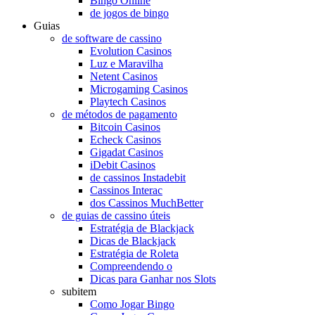
Bingo Online
de jogos de bingo
Guias
de software de cassino
Evolution Casinos
Luz e Maravilha
Netent Casinos
Microgaming Casinos
Playtech Casinos
de métodos de pagamento
Bitcoin Casinos
Echeck Casinos
Gigadat Casinos
iDebit Casinos
de cassinos Instadebit
Cassinos Interac
dos Cassinos MuchBetter
de guias de cassino úteis
Estratégia de Blackjack
Dicas de Blackjack
Estratégia de Roleta
Compreendendo o
Dicas para Ganhar nos Slots
subitem
Como Jogar Bingo