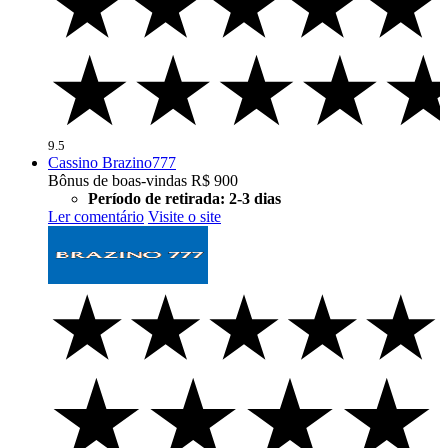
9.5
Cassino Brazino777
Bônus de boas-vindas R$ 900
Período de retirada: 2-3 dias
Ler comentário
Visite o site