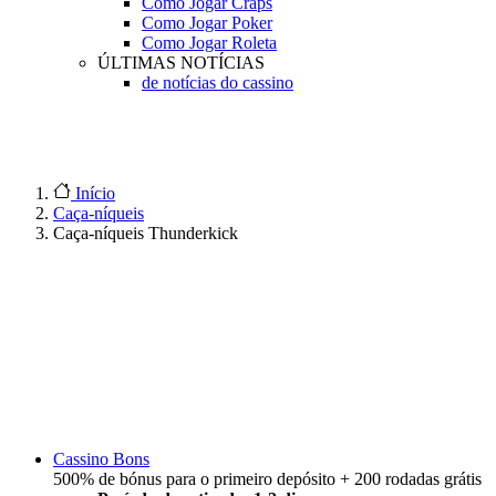
Como Jogar Craps
Como Jogar Poker
Como Jogar Roleta
ÚLTIMAS NOTÍCIAS
de notícias do cassino
Início
Caça-níqueis
Caça-níqueis Thunderkick
Cassino Bons
500% de bónus para o primeiro depósito + 200 rodadas grátis