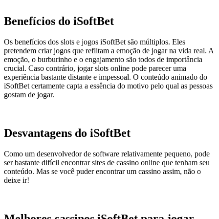
Benefícios do iSoftBet
Os benefícios dos slots e jogos iSoftBet são múltiplos. Eles
pretendem criar jogos que reflitam a emoção de jogar na vida real. A
emoção, o burburinho e o engajamento são todos de importância
crucial. Caso contrário, jogar slots online pode parecer uma
experiência bastante distante e impessoal. O conteúdo animado do
iSoftBet certamente capta a essência do motivo pelo qual as pessoas
gostam de jogar.
Desvantagens do iSoftBet
Como um desenvolvedor de software relativamente pequeno, pode
ser bastante difícil encontrar sites de cassino online que tenham seu
conteúdo. Mas se você puder encontrar um cassino assim, não o
deixe ir!
Melhores cassinos iSoftBet para jogar