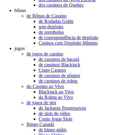
dos cassinos de Quebec
bônus
de Bônus de Cassino
de Rodadas Grátis
sem depósito
de reembolso
de correspondência de depósito
Casinos com Depósito Mínimo
jogos
de jogos de cassino
de cassinos de bacará
de cassinos Blackjack
Craps Casinos
de cassinos de pôquer
de cassinos de roleta
do Cassino ao Vivo
Blackjack ao Vivo
da Roleta ao Vivo
de jogos de slot
de Jackpots Progressivos
de slots de vídeo
Como Jogar Slots
Bingo Canadá
de bingo grátis