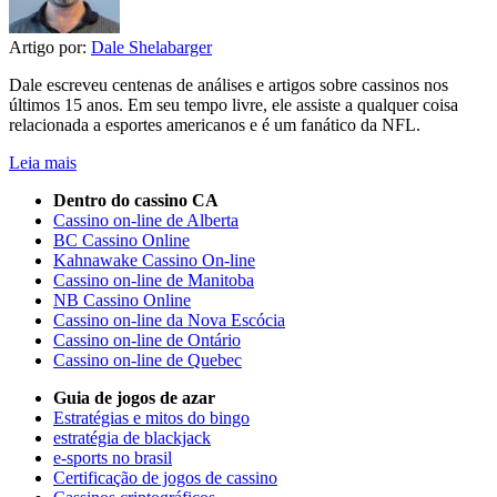
Artigo por:
Dale Shelabarger
Dale escreveu centenas de análises e artigos sobre cassinos nos
últimos 15 anos. Em seu tempo livre, ele assiste a qualquer coisa
relacionada a esportes americanos e é um fanático da NFL.
Leia mais
Dentro do cassino CA
Cassino on-line de Alberta
BC Cassino Online
Kahnawake Cassino On-line
Cassino on-line de Manitoba
NB Cassino Online
Cassino on-line da Nova Escócia
Cassino on-line de Ontário
Cassino on-line de Quebec
Guia de jogos de azar
Estratégias e mitos do bingo
estratégia de blackjack
e-sports no brasil
Certificação de jogos de cassino