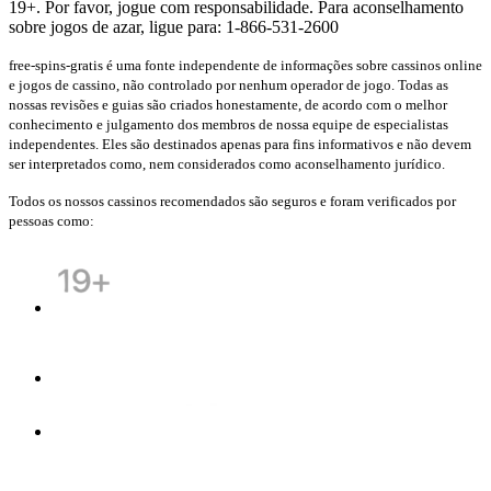
19+.
Por favor, jogue com responsabilidade.
Para aconselhamento
sobre jogos de azar, ligue para: 1-866-531-2600
free-spins-gratis é uma fonte independente de informações sobre cassinos online
e jogos de cassino, não controlado por nenhum operador de jogo.
Todas as
nossas revisões e guias são criados honestamente, de acordo com o melhor
conhecimento e julgamento dos membros de nossa equipe de especialistas
independentes.
Eles são destinados apenas para fins informativos e não devem
ser interpretados como, nem considerados como aconselhamento jurídico.
Todos os nossos cassinos recomendados são seguros e foram verificados por
pessoas como: