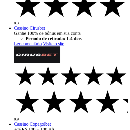
8.3
Cassino Cirusbet
Ganhe 100% de bônus em sua conta
Período de retirada: 1-4 dias
Ler comentário
Visite o site
8.9
Cassino Сopagolbet
Até R$ 100 + 100 R$