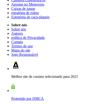
Cassinos criptográficos
Apostas no Metaverso
Caixas de saque
estratégia de roleta
Estratégia de caça-níqueis
Sobre nós
Sobre nós
Autores
política de Privacidade
Contato
Termos de uso
Mapa do site
Jogo Responsável
Melhor site de cassino selecionado para 2021
Protegido por DMCA