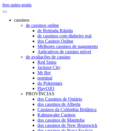
free-spins-gratis
cassinos
de cassinos online
de Retirada Rápida
de cassinos com dinheiro real
dos Casinos Online
Melhores cassinos de pagamento
Aplicativos de cassino móvel
de avaliações de cassino
Red Spins
Jackpot City
Mr Bet
nominal
do Pokerstars
PlayOJO
PROVÍNCIAS
dos Cassinos de Ontário
dos cassinos de Alberta
Cassinos da Colúmbia Britânica
Kahnawake Casinos
dos cassinos de Manitoba
dos cassinos de New Brunswick
dos cassinos da Nova Escócia