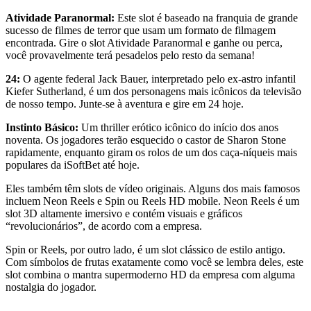
Atividade Paranormal:
Este slot é baseado na franquia de grande
sucesso de filmes de terror que usam um formato de filmagem
encontrada. Gire o slot Atividade Paranormal e ganhe ou perca,
você provavelmente terá pesadelos pelo resto da semana!
24:
O agente federal Jack Bauer, interpretado pelo ex-astro infantil
Kiefer Sutherland, é um dos personagens mais icônicos da televisão
de nosso tempo. Junte-se à aventura e gire em 24 hoje.
Instinto Básico:
Um thriller erótico icônico do início dos anos
noventa. Os jogadores terão esquecido o castor de Sharon Stone
rapidamente, enquanto giram os rolos de um dos caça-níqueis mais
populares da iSoftBet até hoje.
Eles também têm slots de vídeo originais. Alguns dos mais famosos
incluem Neon Reels e Spin ou Reels HD mobile. Neon Reels é um
slot 3D altamente imersivo e contém visuais e gráficos
“revolucionários”, de acordo com a empresa.
Spin or Reels, por outro lado, é um slot clássico de estilo antigo.
Com símbolos de frutas exatamente como você se lembra deles, este
slot combina o mantra supermoderno HD da empresa com alguma
nostalgia do jogador.