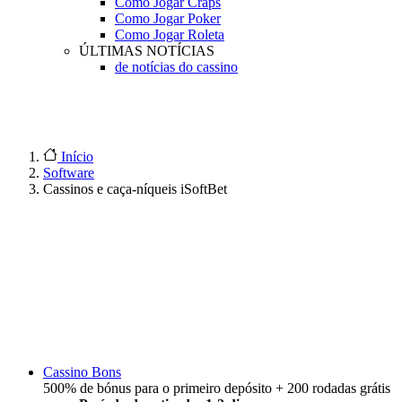
Como Jogar Craps
Como Jogar Poker
Como Jogar Roleta
ÚLTIMAS NOTÍCIAS
de notícias do cassino
Início
Software
Cassinos e caça-níqueis iSoftBet
Cassino Bons
500% de bónus para o primeiro depósito + 200 rodadas grátis