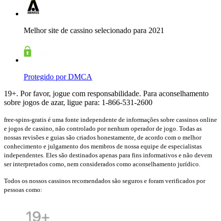
Melhor site de cassino selecionado para 2021
Protegido por DMCA
19+.
Por favor, jogue com responsabilidade.
Para aconselhamento
sobre jogos de azar, ligue para: 1-866-531-2600
free-spins-gratis é uma fonte independente de informações sobre cassinos online
e jogos de cassino, não controlado por nenhum operador de jogo.
Todas as
nossas revisões e guias são criados honestamente, de acordo com o melhor
conhecimento e julgamento dos membros de nossa equipe de especialistas
independentes.
Eles são destinados apenas para fins informativos e não devem
ser interpretados como, nem considerados como aconselhamento jurídico.
Todos os nossos cassinos recomendados são seguros e foram verificados por
pessoas como: