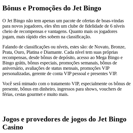
Bônus e Promoções do Jet Bingo
O Jet Bingo não tem apenas um pacote de ofertas de boas-vindas
para novos jogadores, eles têm um clube de fidelidade de 6 níveis
cheio de recompensas e vantagens. Quanto mais os jogadores
jogam, mais rápido eles sobem na classificação.
Falando de classificações ou níveis, estes são: de Novato, Bronze,
Prata, Ouro, Platina e Diamante. Cada nível tem suas próprias
recompensas, desde bônus de depósito, acesso ao Mega Bingo e
Bingo grátis, bônus especiais, promoções semanais, bônus de
aniversário, avaliações de status mensais, promoções VIP
personalizadas, gerente de conta VIP pessoal e presentes VIP.
Você será mimado com o tratamento VIP, especialmente os bônus de
presente, bônus em dinheiro, ingressos para shows, vouchers de
férias, cestas gourmet e muito mais.
Jogos e provedores de jogos do Jet Bingo
Casino