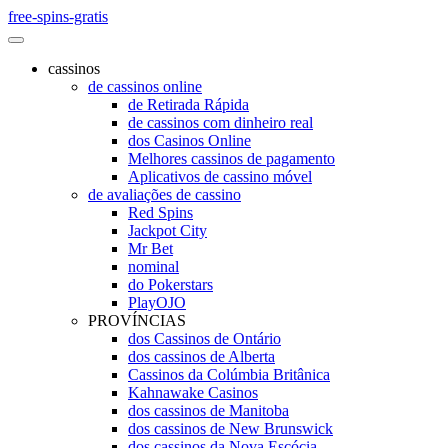
free-spins-gratis
cassinos
de cassinos online
de Retirada Rápida
de cassinos com dinheiro real
dos Casinos Online
Melhores cassinos de pagamento
Aplicativos de cassino móvel
de avaliações de cassino
Red Spins
Jackpot City
Mr Bet
nominal
do Pokerstars
PlayOJO
PROVÍNCIAS
dos Cassinos de Ontário
dos cassinos de Alberta
Cassinos da Colúmbia Britânica
Kahnawake Casinos
dos cassinos de Manitoba
dos cassinos de New Brunswick
dos cassinos da Nova Escócia