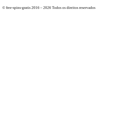
© free-spins-gratis 2016 – 2026 Todos os direitos reservados