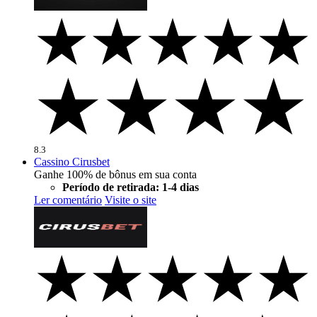
8.3
Cassino Cirusbet
Ganhe 100% de bônus em sua conta
Período de retirada: 1-4 dias
Ler comentário
Visite o site