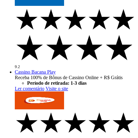
9.2
Cassino Bacana Play
Receba 100% de Bônus de Cassino Online + R$ Grátis
Período de retirada: 1-3 dias
Ler comentário
Visite o site