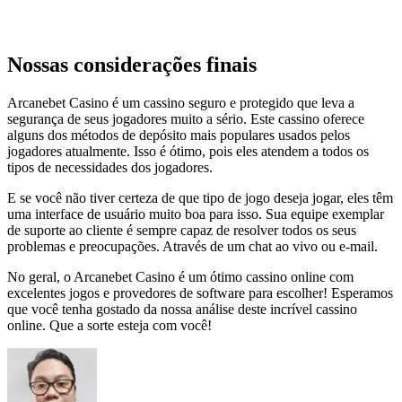
Nossas considerações finais
Arcanebet Casino é um cassino seguro e protegido que leva a
segurança de seus jogadores muito a sério. Este cassino oferece
alguns dos métodos de depósito mais populares usados ​​pelos
jogadores atualmente. Isso é ótimo, pois eles atendem a todos os
tipos de necessidades dos jogadores.
E se você não tiver certeza de que tipo de jogo deseja jogar, eles têm
uma interface de usuário muito boa para isso. Sua equipe exemplar
de suporte ao cliente é sempre capaz de resolver todos os seus
problemas e preocupações. Através de um chat ao vivo ou e-mail.
No geral, o Arcanebet Casino é um ótimo cassino online com
excelentes jogos e provedores de software para escolher! Esperamos
que você tenha gostado da nossa análise deste incrível cassino
online. Que a sorte esteja com você!