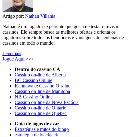
Artigo por:
Nathan Villania
Nathan é um jogador experiente que gosta de testar e revisar
cassinos. Ele sempre busca as melhores ofertas e orienta os
jogadores sobre todos os benefícios e vantagens de centenas de
cassinos em todo o mundo.
Leia mais
Jogue Aqui >>>
Dentro do cassino CA
Cassino on-line de Alberta
BC Cassino Online
Kahnawake Cassino On-line
Cassino on-line de Manitoba
NB Cassino Online
Cassino on-line da Nova Escócia
Cassino on-line de Ontário
Cassino on-line de Quebec
Guia de jogos de azar
Estratégias e mitos do bingo
estratégia de blackjack