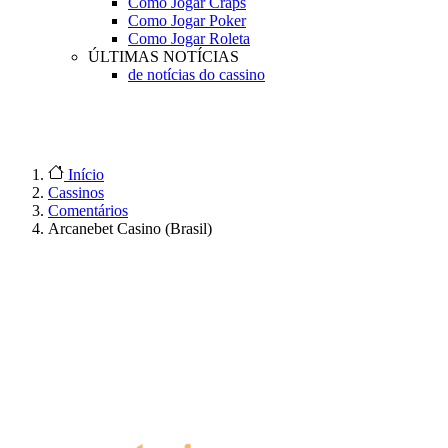
Como Jogar Craps
Como Jogar Poker
Como Jogar Roleta
ÚLTIMAS NOTÍCIAS
de notícias do cassino
Início
Cassinos
Comentários
Arcanebet Casino (Brasil)