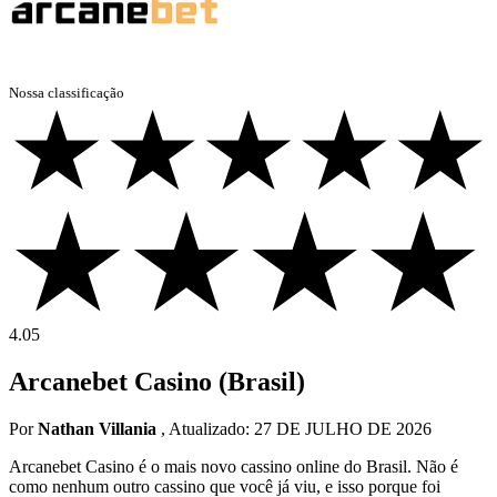
Nossa classificação
4.05
Arcanebet Casino (Brasil)
Por
Nathan Villania
, Atualizado:
27 DE JULHO DE 2026
Arcanebet Casino é o mais novo cassino online do Brasil. Não é
como nenhum outro cassino que você já viu, e isso porque foi