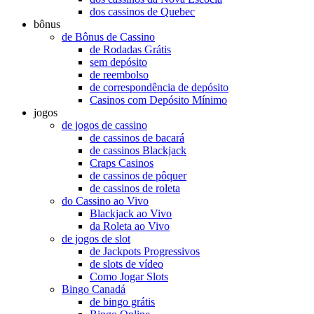
dos cassinos de Quebec
bônus
de Bônus de Cassino
de Rodadas Grátis
sem depósito
de reembolso
de correspondência de depósito
Casinos com Depósito Mínimo
jogos
de jogos de cassino
de cassinos de bacará
de cassinos Blackjack
Craps Casinos
de cassinos de pôquer
de cassinos de roleta
do Cassino ao Vivo
Blackjack ao Vivo
da Roleta ao Vivo
de jogos de slot
de Jackpots Progressivos
de slots de vídeo
Como Jogar Slots
Bingo Canadá
de bingo grátis