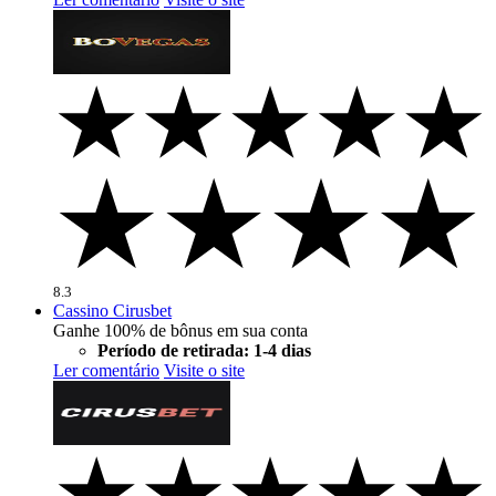
8.3
Cassino Cirusbet
Ganhe 100% de bônus em sua conta
Período de retirada: 1-4 dias
Ler comentário
Visite o site