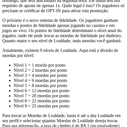
domingo, que será adicionado na segunda-feira. Ele ainda tem um
requisito de aposta de apenas 1x. Quão legal é isso? Os jogadores só
precisam se certificar de OPT-IN para ativar esta promoção.
O próximo é o novo sistema de fidelidade. Os jogadores ganham
moedas e pontos de fidelidade apenas jogando no cassino e em
jogos ao vivo. Os pontos de fidelidade determinam o nível atual do
jogador, onde ele pode trocar as moedas de fidelidade por dinheiro.
Quanto maior o seu nível de Lealdade, mais moedas você ganhará.
Atualmente, existem 9 níveis de Lealdade. Aqui está a divisão de
moedas por nível:
Nível 1 = 1 moeda por ponto
Nível 2 = 2 moedas por ponto
Nível 3 = 4 moedas por ponto
Nível 4 = 6 moedas por ponto
Nível 5 = 8 moedas por ponto
Nível 6 = 12 moedas por ponto
Nível 7 = 20 moedas por ponto
Nível 8 = 22 moedas por ponto
Nível 9 = 25 moedas por ponto
Para trocar as Moedas de Lealdade, basta ir até a aba Lealdade em
seu perfil e selecionar quantas Moedas de Lealdade deseja trocar.
Para sua informação, a taxa de câmbio é de R$ 1 (ou equivalente)