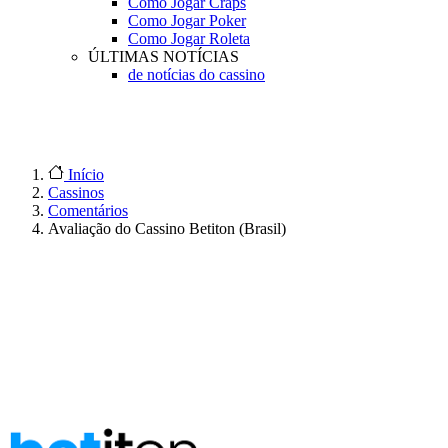
Como Jogar Craps
Como Jogar Poker
Como Jogar Roleta
ÚLTIMAS NOTÍCIAS
de notícias do cassino
Início
Cassinos
Comentários
Avaliação do Cassino Betiton (Brasil)