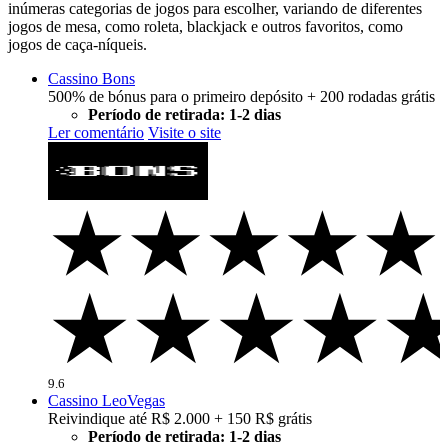
inúmeras categorias de jogos para escolher, variando de diferentes
jogos de mesa, como roleta, blackjack e outros favoritos, como
jogos de caça-níqueis.
Cassino Bons
500% de bónus para o primeiro depósito + 200 rodadas grátis
Período de retirada: 1-2 dias
Ler comentário
Visite o site
9.6
Cassino LeoVegas
Reivindique até R$ 2.000 + 150 R$ grátis
Período de retirada: 1-2 dias