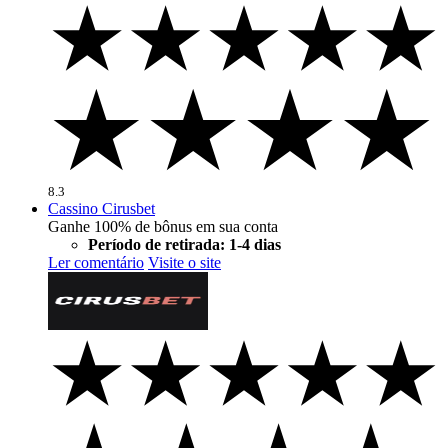
8.3
Cassino Cirusbet
Ganhe 100% de bônus em sua conta
Período de retirada: 1-4 dias
Ler comentário
Visite o site