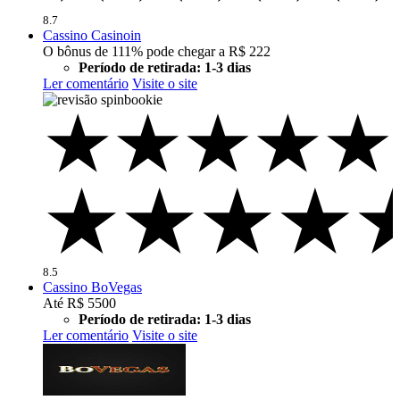
8.7
Cassino Сasinoin
O bônus de 111% pode chegar a R$ 222
Período de retirada: 1-3 dias
Ler comentário
Visite o site
8.5
Cassino BoVegas
Até R$ 5500
Período de retirada: 1-3 dias
Ler comentário
Visite o site