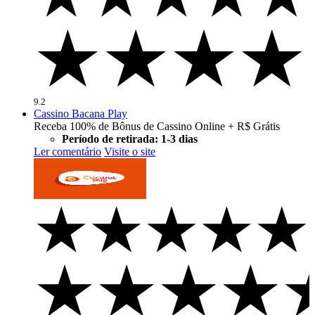
9.2
Cassino Bacana Play
Receba 100% de Bônus de Cassino Online + R$ Grátis
Período de retirada: 1-3 dias
Ler comentário
Visite o site