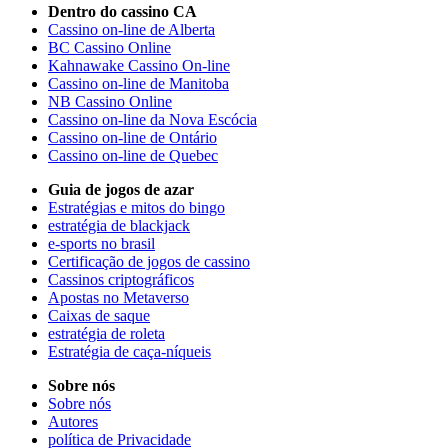
Dentro do cassino CA
Cassino on-line de Alberta
BC Cassino Online
Kahnawake Cassino On-line
Cassino on-line de Manitoba
NB Cassino Online
Cassino on-line da Nova Escócia
Cassino on-line de Ontário
Cassino on-line de Quebec
Guia de jogos de azar
Estratégias e mitos do bingo
estratégia de blackjack
e-sports no brasil
Certificação de jogos de cassino
Cassinos criptográficos
Apostas no Metaverso
Caixas de saque
estratégia de roleta
Estratégia de caça-níqueis
Sobre nós
Sobre nós
Autores
política de Privacidade