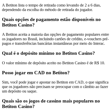
A Betiton lista o tempo de retirada como levando de 2 a 6 dias,
dependendo da escolha do método de retirada do jogador.
Quais opções de pagamento estão disponíveis no
Betiton Casino?
A Betiton aceita a maioria das opções de pagamento populares entre
os jogadores no Brasil, incluindo cartões de crédito, e-vouchers pré-
pagos e transferências bancárias instantâneas por meio do Interac.
Qual é o depósito mínimo no Betiton Casino?
O valor mínimo de depósito aceito no Betiton Casino é de R$ 10.
Posso jogar em CAD no Betiton?
Sim, você pode jogar e apostar no Betiton em CAD, o que significa
que os jogadores não precisam se preocupar com o câmbio ao fazer
um depósito ou saque.
Quais são os jogos de cassino mais populares no
Betiton Casino?