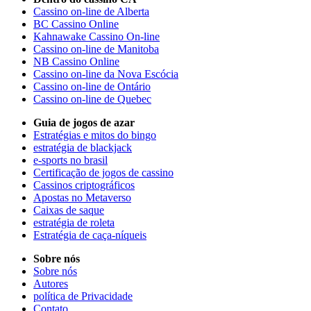
Cassino on-line de Alberta
BC Cassino Online
Kahnawake Cassino On-line
Cassino on-line de Manitoba
NB Cassino Online
Cassino on-line da Nova Escócia
Cassino on-line de Ontário
Cassino on-line de Quebec
Guia de jogos de azar
Estratégias e mitos do bingo
estratégia de blackjack
e-sports no brasil
Certificação de jogos de cassino
Cassinos criptográficos
Apostas no Metaverso
Caixas de saque
estratégia de roleta
Estratégia de caça-níqueis
Sobre nós
Sobre nós
Autores
política de Privacidade
Contato