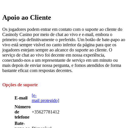
Apoio ao Cliente
Os jogadores podem entrar em contato com o suporte ao cliente do
Casinoly Casino por meio de chat ao vivo e e-mail, embora o
primeiro seja definitivamente o preferido. Um botão de bate-papo ao
vivo está sempre visível no canto inferior da página para que os
jogadores estejam sempre ao alcance do suporte ao cliente. O
serviço de chat ao vivo foi decente em nossa experiência,
conectando-nos a um representante de serviço em um minuto ou
mais depois de enviar nossa pergunta, e fomos atendidos de forma
bastante eficaz com respostas decentes.
Opções de suporte
[e-
E-mail
mail protegido]
Número
de
+35627781412
telefone
Bate-