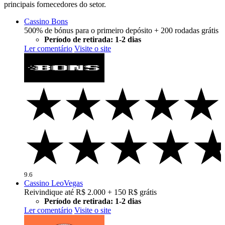
principais fornecedores do setor.
Cassino Bons
500% de bónus para o primeiro depósito + 200 rodadas grátis
Período de retirada: 1-2 dias
Ler comentário
Visite o site
9.6
Cassino LeoVegas
Reivindique até R$ 2.000 + 150 R$ grátis
Período de retirada: 1-2 dias
Ler comentário
Visite o site