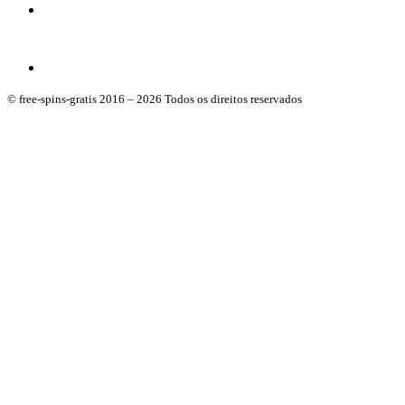
© free-spins-gratis 2016 – 2026 Todos os direitos reservados