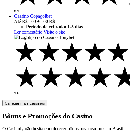
8.9
Cassino Сopagolbet
Até R$ 100 + 100 R$
Período de retirada: 1-5 dias
Ler comentário
Visite o site
9.6
Carregar mais cassinos
Bônus e Promoções do Casino
O Casinoly não hesita em oferecer bônus aos jogadores no Brasil.