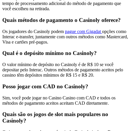
tempo de processamento adicional do método de pagamento que
você escolheu na retirada.
Quais métodos de pagamento o Casinoly oferece?
Os jogadores do Casinoly podem
pague com Gigadat
opções como
Interac e-transfer, juntamente com outros métodos como Mastercard,
Visa e cartões pré-pagos.
Qual é o depósito mínimo no Casinoly?
O valor mínimo de depósito no Casinoly é de R$ 10 se você
depositar pelo Interac. Outros métodos de pagamento aceitos pelo
cassino têm depósitos mínimos de R$ 15 e R$ 20.
Posso jogar com CAD no Casinoly?
Sim, você pode jogar no Casino Casino com CAD e todos os
métodos de pagamento aceitos aceitam CAD diretamente.
Quais são os jogos de slot mais populares no
Casinoly?