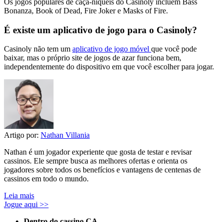
Os jogos populares de caça-níqueis do Casinoly incluem Bass
Bonanza, Book of Dead, Fire Joker e Masks of Fire.
É existe um aplicativo de jogo para o Casinoly?
Casinoly não tem um
aplicativo de jogo móvel
que você pode
baixar, mas o próprio site de jogos de azar funciona bem,
independentemente do dispositivo em que você escolher para jogar.
Artigo por:
Nathan Villania
Nathan é um jogador experiente que gosta de testar e revisar
cassinos. Ele sempre busca as melhores ofertas e orienta os
jogadores sobre todos os benefícios e vantagens de centenas de
cassinos em todo o mundo.
Leia mais
Jogue aqui >>
Dentro do cassino CA