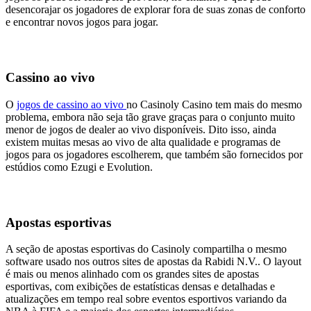
desencorajar os jogadores de explorar fora de suas zonas de conforto
e encontrar novos jogos para jogar.
Cassino ao vivo
O
jogos de cassino ao vivo
no Casinoly Casino tem mais do mesmo
problema, embora não seja tão grave graças para o conjunto muito
menor de jogos de dealer ao vivo disponíveis. Dito isso, ainda
existem muitas mesas ao vivo de alta qualidade e programas de
jogos para os jogadores escolherem, que também são fornecidos por
estúdios como Ezugi e Evolution.
Apostas esportivas
A seção de apostas esportivas do Casinoly compartilha o mesmo
software usado nos outros sites de apostas da Rabidi N.V.. O layout
é mais ou menos alinhado com os grandes sites de apostas
esportivas, com exibições de estatísticas densas e detalhadas e
atualizações em tempo real sobre eventos esportivos variando da