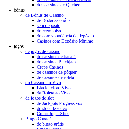
dos cassinos de Quebec
bônus
de Bônus de Cassino
de Rodadas Grátis
sem depósito
de reembolso
de correspondência de depósito
Casinos com Depósito Mínimo
jogos
de jogos de cassino
de cassinos de bacará
de cassinos Blackjack
Craps Casinos
de cassinos de pôquer
de cassinos de roleta
do Cassino ao Vivo
Blackjack ao Vivo
da Roleta ao Vivo
de jogos de slot
de Jackpots Progressivos
de slots de vídeo
Como Jogar Slots
Bingo Canadá
de bingo grátis