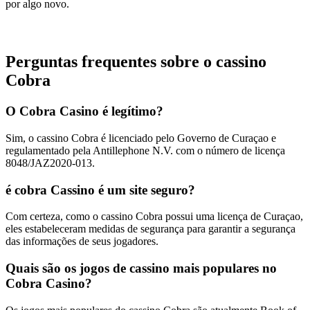
por algo novo.
Perguntas frequentes sobre o cassino
Cobra
O Cobra Casino é legítimo?
Sim, o cassino Cobra é licenciado pelo Governo de Curaçao e
regulamentado pela Antillephone N.V. com o número de licença
8048/JAZ2020-013.
é cobra Cassino é um site seguro?
Com certeza, como o cassino Cobra possui uma licença de Curaçao,
eles estabeleceram medidas de segurança para garantir a segurança
das informações de seus jogadores.
Quais são os jogos de cassino mais populares no
Cobra Casino?