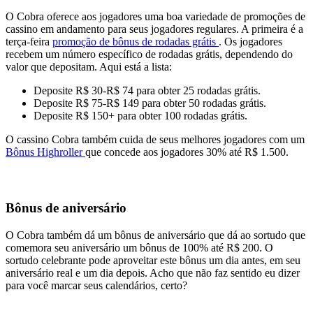
O Cobra oferece aos jogadores uma boa variedade de promoções de
cassino em andamento para seus jogadores regulares. A primeira é a
terça-feira
promoção de bônus de rodadas grátis
. Os jogadores
recebem um número específico de rodadas grátis, dependendo do
valor que depositam. Aqui está a lista:
Deposite R$ 30-R$ 74 para obter 25 rodadas grátis.
Deposite R$ 75-R$ 149 para obter 50 rodadas grátis.
Deposite R$ 150+ para obter 100 rodadas grátis.
O cassino Cobra também cuida de seus melhores jogadores com um
Bônus Highroller
que concede aos jogadores 30% até R$ 1.500.
Bônus de aniversário
O Cobra também dá um bônus de aniversário que dá ao sortudo que
comemora seu aniversário um bônus de 100% até R$ 200. O
sortudo celebrante pode aproveitar este bônus um dia antes, em seu
aniversário real e um dia depois. Acho que não faz sentido eu dizer
para você marcar seus calendários, certo?