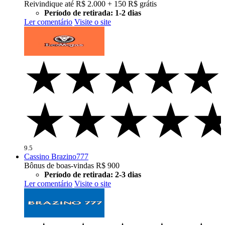
Reivindique até R$ 2.000 + 150 R$ grátis
Período de retirada: 1-2 dias
Ler comentário
Visite o site
9.5
Cassino Brazino777
Bônus de boas-vindas R$ 900
Período de retirada: 2-3 dias
Ler comentário
Visite o site