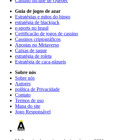
Cassino on-line de Quebec
Guia de jogos de azar
Estratégias e mitos do bingo
estratégia de blackjack
e-sports no brasil
Certificação de jogos de cassino
Cassinos criptográficos
Apostas no Metaverso
Caixas de saque
estratégia de roleta
Estratégia de caça-níqueis
Sobre nós
Sobre nós
Autores
política de Privacidade
Contato
Termos de uso
Mapa do site
Jogo Responsável