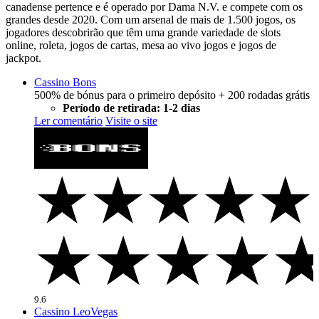
canadense pertence e é operado por Dama N.V. e compete com os
grandes desde 2020. Com um arsenal de mais de 1.500 jogos, os
jogadores descobrirão que têm uma grande variedade de slots
online, roleta, jogos de cartas, mesa ao vivo jogos e jogos de
jackpot.
Cassino Bons
500% de bónus para o primeiro depósito + 200 rodadas grátis
Período de retirada: 1-2 dias
Ler comentário
Visite o site
9.6
Cassino LeoVegas