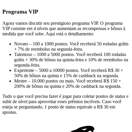
Programa VIP
Agora vamos discutir seu prestigioso programa VIP. O programa
VIP consiste em 4 níveis que aumentam as recompensas e bônus à
medida que você sobe. Aqui está o detalhamento:
Novato – 100 a 1000 pontos. Você receberá 50 rodadas grátis
+ 7% de reembolso na segunda-feira.
Talentoso – 1000 a 5000 pontos. Você receberá 100 rodadas
grátis + 30% de bônus na quinta-feira e 10% de reembolso na
segunda-feira.
Experiente – 5000 a 10000 pontos. Você receberá R$ 30 +
50% de bônus na quinta e 15% de cashback na segunda.
Mestre – 10.000 pontos ou mais. Você receberá R$ 150 +
200% de bônus na quinta e 20% de cashback na segunda.
Tudo o que você precisa fazer é jogar para coletar pontos de status e
subir de nível para aproveitar esses prêmios incríveis. Caso você
esteja se perguntando, 1 ponto de status equivale a R$ 30 em
apostas.