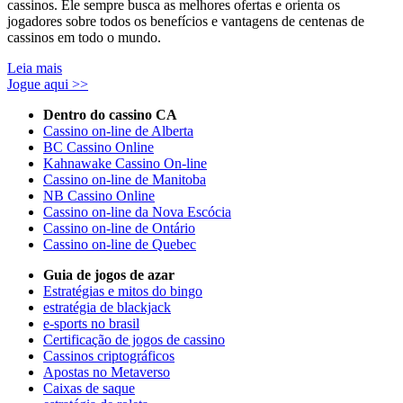
cassinos. Ele sempre busca as melhores ofertas e orienta os
jogadores sobre todos os benefícios e vantagens de centenas de
cassinos em todo o mundo.
Leia mais
Jogue aqui >>
Dentro do cassino CA
Cassino on-line de Alberta
BC Cassino Online
Kahnawake Cassino On-line
Cassino on-line de Manitoba
NB Cassino Online
Cassino on-line da Nova Escócia
Cassino on-line de Ontário
Cassino on-line de Quebec
Guia de jogos de azar
Estratégias e mitos do bingo
estratégia de blackjack
e-sports no brasil
Certificação de jogos de cassino
Cassinos criptográficos
Apostas no Metaverso
Caixas de saque