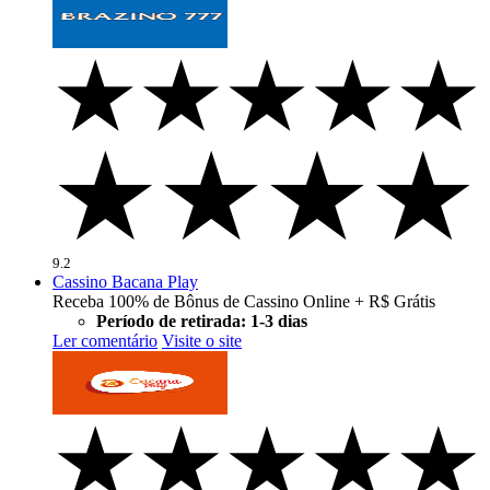
9.2
Cassino Bacana Play
Receba 100% de Bônus de Cassino Online + R$ Grátis
Período de retirada: 1-3 dias
Ler comentário
Visite o site