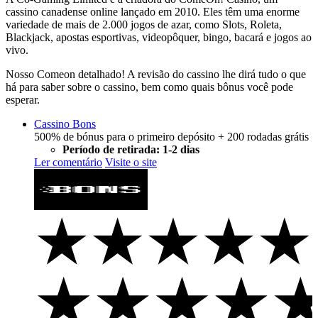
cassino canadense online lançado em 2010. Eles têm uma enorme
variedade de mais de 2.000 jogos de azar, como Slots, Roleta,
Blackjack, apostas esportivas, videopôquer, bingo, bacará e jogos ao
vivo.
Nosso Comeon detalhado! A revisão do cassino lhe dirá tudo o que
há para saber sobre o cassino, bem como quais bônus você pode
esperar.
Cassino Bons
500% de bónus para o primeiro depósito + 200 rodadas grátis
Período de retirada: 1-2 dias
Ler comentário
Visite o site