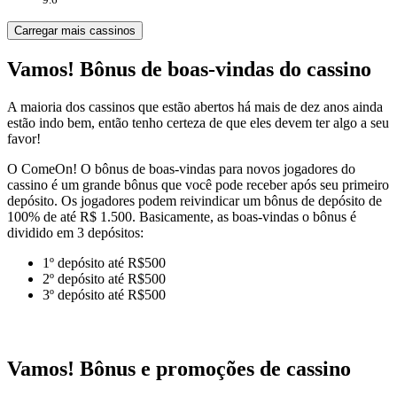
Carregar mais cassinos
Vamos! Bônus de boas-vindas do cassino
A maioria dos cassinos que estão abertos há mais de dez anos ainda
estão indo bem, então tenho certeza de que eles devem ter algo a seu
favor!
O ComeOn! O bônus de boas-vindas para novos jogadores do
cassino é um grande bônus que você pode receber após seu primeiro
depósito. Os jogadores podem reivindicar um bônus de depósito de
100% de até R$ 1.500. Basicamente, as boas-vindas o bônus é
dividido em 3 depósitos:
1º depósito até R$500
2º depósito até R$500
3º depósito até R$500
Vamos! Bônus e promoções de cassino