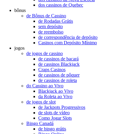
dos cassinos de Quebec
bônus
de Bônus de Cassino
de Rodadas Grátis
sem depósito
de reembolso
de correspondência de depósito
Casinos com Depósito Mínimo
jogos
de jogos de cassino
de cassinos de bacará
de cassinos Blackjack
Craps Casinos
de cassinos de pôquer
de cassinos de roleta
do Cassino ao Vivo
Blackjack ao Vivo
da Roleta ao Vivo
de jogos de slot
de Jackpots Progressivos
de slots de vídeo
Como Jogar Slots
Bingo Canadá
de bingo grátis