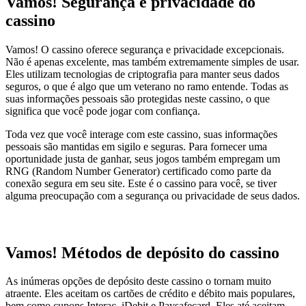
Vamos! Segurança e privacidade do
cassino
Vamos! O cassino oferece segurança e privacidade excepcionais.
Não é apenas excelente, mas também extremamente simples de usar.
Eles utilizam tecnologias de criptografia para manter seus dados
seguros, o que é algo que um veterano no ramo entende. Todas as
suas informações pessoais são protegidas neste cassino, o que
significa que você pode jogar com confiança.
Toda vez que você interage com este cassino, suas informações
pessoais são mantidas em sigilo e seguras. Para fornecer uma
oportunidade justa de ganhar, seus jogos também empregam um
RNG (Random Number Generator) certificado como parte da
conexão segura em seu site. Este é o cassino para você, se tiver
alguma preocupação com a segurança ou privacidade de seus dados.
Vamos! Métodos de depósito do cassino
As inúmeras opções de depósito deste cassino o tornam muito
atraente. Eles aceitam os cartões de crédito e débito mais populares,
bem como cupons Interac, iDebit e Paysafecard. Eles até aceitam