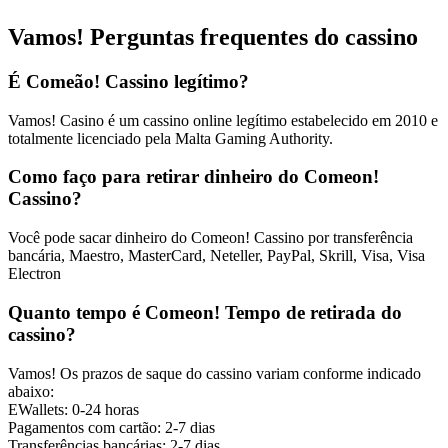
Vamos! Perguntas frequentes do cassino
É Comeão! Cassino legítimo?
Vamos! Casino é um cassino online legítimo estabelecido em 2010 e
totalmente licenciado pela Malta Gaming Authority.
Como faço para retirar dinheiro do Comeon!
Cassino?
Você pode sacar dinheiro do Comeon! Cassino por transferência
bancária, Maestro, MasterCard, Neteller, PayPal, Skrill, Visa, Visa
Electron
Quanto tempo é Comeon! Tempo de retirada do
cassino?
Vamos! Os prazos de saque do cassino variam conforme indicado
abaixo:
EWallets: 0-24 horas
Pagamentos com cartão: 2-7 dias
Transferências bancárias: 2-7 dias