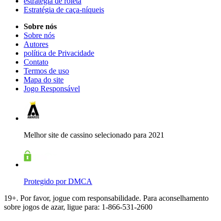
estratégia de roleta
Estratégia de caça-níqueis
Sobre nós
Sobre nós
Autores
política de Privacidade
Contato
Termos de uso
Mapa do site
Jogo Responsável
Melhor site de cassino selecionado para 2021
Protegido por DMCA
19+.
Por favor, jogue com responsabilidade.
Para aconselhamento
sobre jogos de azar, ligue para: 1-866-531-2600