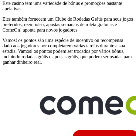
Este casino tem uma variedade de bónus e promoções bastante
apelativas.
Eles também fornecem um Clube de Rodadas Grátis para seus jogos
preferidos, reembolso, apostas semanais de roleta gratuitas e
ComeOn! aponta para novos jogadores.
Vamos! os pontos são uma espécie de incentivo ou recompensa
dado aos jogadores por completarem várias tarefas durante a sua
estadia. Vamos! os pontos podem ser trocados por vários bônus,
incluindo rodadas grátis e apostas grátis, que podem ser usadas para
ganhar dinheiro real.