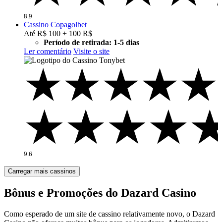
8.9
Cassino Сopagolbet
Até R$ 100 + 100 R$
Período de retirada: 1-5 dias
Ler comentário
Visite o site
9.6
Carregar mais cassinos
Bônus e Promoções do Dazard Casino
Como esperado de um site de cassino relativamente novo, o Dazard