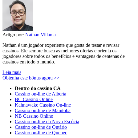
Artigo por:
Nathan Villania
Nathan é um jogador experiente que gosta de testar e revisar
cassinos. Ele sempre busca as melhores ofertas e orienta os
jogadores sobre todos os benefícios e vantagens de centenas de
cassinos em todo o mundo.
Leia mais
Obtenha este bônus agora >>
Dentro do cassino CA
Cassino on-line de Alberta
BC Cassino Online
Kahnawake Cassino On-line
Cassino on-line de Manitoba
NB Cassino Online
Cassino on-line da Nova Escócia
Cassino on-line de Ontário
Cassino on-line de Quebec