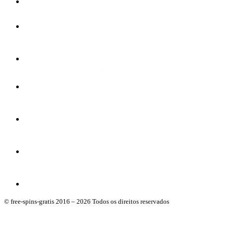
© free-spins-gratis 2016 – 2026 Todos os direitos reservados