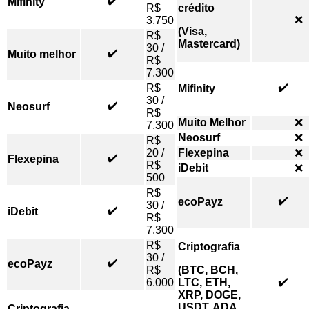
✔️
Mifinity
R$
crédito
❌
3.750
(Visa,
R$
Mastercard)
30 /
✔️
Muito melhor
R$
7.300
✔️
R$
Mifinity
30 /
✔️
Neosurf
R$
Muito Melhor
❌
7.300
Neosurf
❌
R$
20 /
Flexepina
❌
✔️
Flexepina
R$
iDebit
❌
500
R$
✔️
ecoPayz
30 /
✔️
iDebit
R$
7.300
R$
Criptografia
30 /
✔️
ecoPayz
R$
(BTC, BCH,
✔️
6.000
LTC, ETH,
XRP, DOGE,
USDT, ADA,
Criptografia