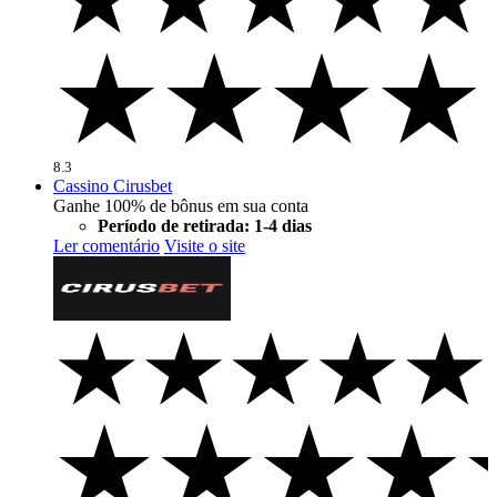
8.3
Cassino Cirusbet
Ganhe 100% de bônus em sua conta
Período de retirada: 1-4 dias
Ler comentário
Visite o site