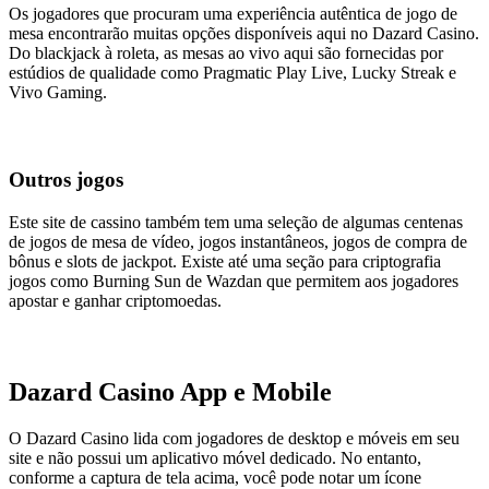
Os jogadores que procuram uma experiência autêntica de jogo de
mesa encontrarão muitas opções disponíveis aqui no Dazard Casino.
Do blackjack à roleta, as mesas ao vivo aqui são fornecidas por
estúdios de qualidade como Pragmatic Play Live, Lucky Streak e
Vivo Gaming.
Outros jogos
Este site de cassino também tem uma seleção de algumas centenas
de jogos de mesa de vídeo, jogos instantâneos, jogos de compra de
bônus e slots de jackpot. Existe até uma seção para criptografia
jogos como Burning Sun de Wazdan que permitem aos jogadores
apostar e ganhar criptomoedas.
Dazard Casino App e Mobile
O Dazard Casino lida com jogadores de desktop e móveis em seu
site e não possui um aplicativo móvel dedicado. No entanto,
conforme a captura de tela acima, você pode notar um ícone