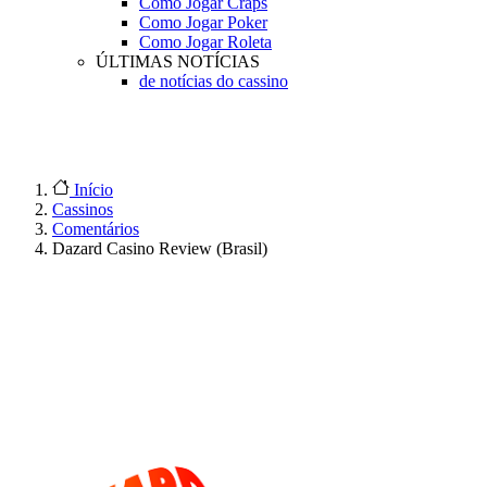
Como Jogar Craps
Como Jogar Poker
Como Jogar Roleta
ÚLTIMAS NOTÍCIAS
de notícias do cassino
Início
Cassinos
Comentários
Dazard Casino Review (Brasil)