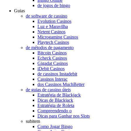
Bingo Online
de jogos de bingo
Guias
de software de cassino
Evolution Casinos
Luz e Maravilha
Netent Casinos
Microgaming Casinos
Playtech Casinos
de métodos de pagamento
Bitcoin Casinos
Echeck Casinos
Gigadat Casinos
iDebit Casinos
de cassinos Instadebit
Cassinos Interac
dos Cassinos MuchBetter
de guias de cassino úteis
Estratégia de Blackjack
Dicas de Blackjack
Estratégia de Roleta
Compreendendo o
Dicas para Ganhar nos Slots
subitem
Como Jogar Bingo