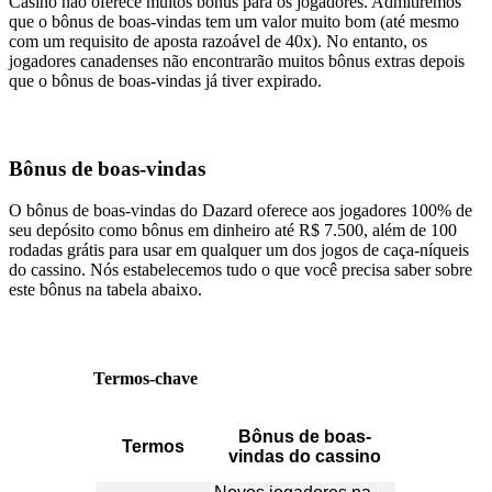
Casino não oferece muitos bônus para os jogadores. Admitiremos
que o bônus de boas-vindas tem um valor muito bom (até mesmo
com um requisito de aposta razoável de 40x). No entanto, os
jogadores canadenses não encontrarão muitos bônus extras depois
que o bônus de boas-vindas já tiver expirado.
Bônus de boas-vindas
O bônus de boas-vindas do Dazard oferece aos jogadores 100% de
seu depósito como bônus em dinheiro até R$ 7.500, além de 100
rodadas grátis para usar em qualquer um dos jogos de caça-níqueis
do cassino. Nós estabelecemos tudo o que você precisa saber sobre
este bônus na tabela abaixo.
Termos-chave
Bônus de boas-
Termos
vindas do cassino