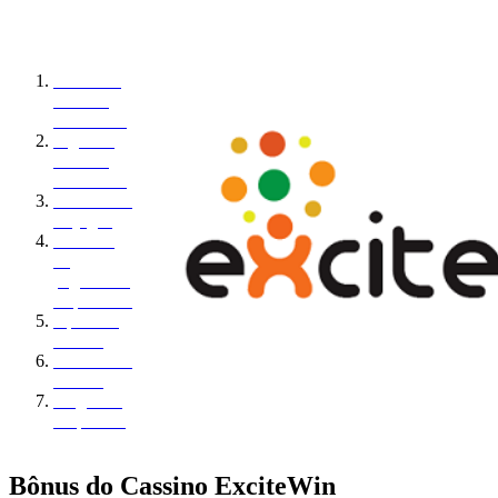
sobre o
Excitewin
Bônus do
Cassino
ExciteWin
Jogos de
Cassino
ExciteWin
Provedores
de jogos
Métodos
de
pagamento
disponíveis
Apoio ao
Cliente
Resumo da
revisão
Perguntas
frequentes
Bônus do Cassino ExciteWin