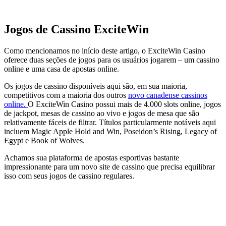
Jogos de Cassino ExciteWin
Como mencionamos no início deste artigo, o ExciteWin Casino
oferece duas seções de jogos para os usuários jogarem – um cassino
online e uma casa de apostas online.
Os jogos de cassino disponíveis aqui são, em sua maioria,
competitivos com a maioria dos outros
novo canadense cassinos
online.
O ExciteWin Casino possui mais de 4.000 slots online, jogos
de jackpot, mesas de cassino ao vivo e jogos de mesa que são
relativamente fáceis de filtrar. Títulos particularmente notáveis ​​aqui
incluem Magic Apple Hold and Win, Poseidon’s Rising, Legacy of
Egypt e Book of Wolves.
Achamos sua plataforma de apostas esportivas bastante
impressionante para um novo site de cassino que precisa equilibrar
isso com seus jogos de cassino regulares.