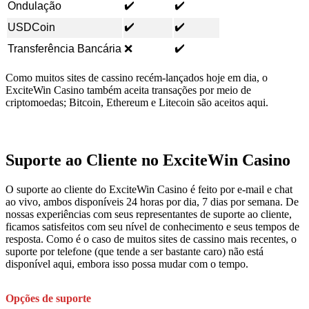
✔️
✔️
Ondulação
✔️
✔️
USDCoin
✔️
Transferência Bancária
❌
Como muitos sites de cassino recém-lançados hoje em dia, o
ExciteWin Casino também aceita transações por meio de
criptomoedas; Bitcoin, Ethereum e Litecoin são aceitos aqui.
Suporte ao Cliente no ExciteWin Casino
O suporte ao cliente do ExciteWin Casino é feito por e-mail e chat
ao vivo, ambos disponíveis 24 horas por dia, 7 dias por semana. De
nossas experiências com seus representantes de suporte ao cliente,
ficamos satisfeitos com seu nível de conhecimento e seus tempos de
resposta. Como é o caso de muitos sites de cassino mais recentes, o
suporte por telefone (que tende a ser bastante caro) não está
disponível aqui, embora isso possa mudar com o tempo.
Opções de suporte