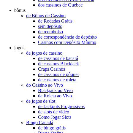
dos cassinos de Quebec
bônus
de Bônus de Cassino
de Rodadas Grátis
sem depósito
de reembolso
de correspondência de depósito
Casinos com Depósito Mínimo
jogos
de jogos de cassino
de cassinos de bacará
de cassinos Blackjack
Craps Casinos
de cassinos de pôquer
de cassinos de roleta
do Cassino ao Vivo
Blackjack ao Vivo
da Roleta ao Vivo
de jogos de slot
de Jackpots Progressivos
de slots de vídeo
Como Jogar Slots
Bingo Canadá
de bingo grátis