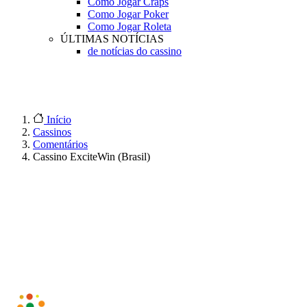
Como Jogar Craps
Como Jogar Poker
Como Jogar Roleta
ÚLTIMAS NOTÍCIAS
de notícias do cassino
Início
Cassinos
Comentários
Cassino ExciteWin (Brasil)