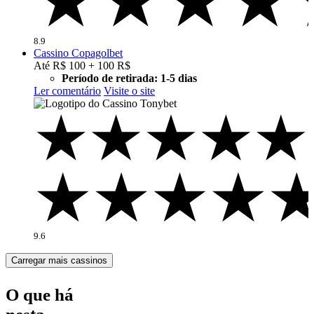
8.9
Cassino Сopagolbet
Até R$ 100 + 100 R$
Período de retirada: 1-5 dias
Ler comentário
Visite o site
9.6
Carregar mais cassinos
O que há