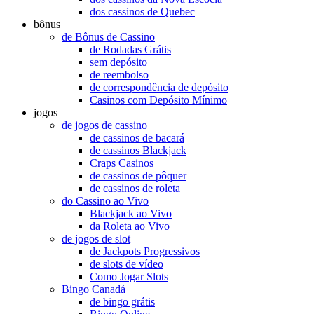
dos cassinos de Quebec
bônus
de Bônus de Cassino
de Rodadas Grátis
sem depósito
de reembolso
de correspondência de depósito
Casinos com Depósito Mínimo
jogos
de jogos de cassino
de cassinos de bacará
de cassinos Blackjack
Craps Casinos
de cassinos de pôquer
de cassinos de roleta
do Cassino ao Vivo
Blackjack ao Vivo
da Roleta ao Vivo
de jogos de slot
de Jackpots Progressivos
de slots de vídeo
Como Jogar Slots
Bingo Canadá
de bingo grátis