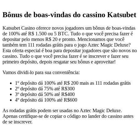
Bônus de boas-vindas do cassino Katsubet
Katsubet Casino oferece novos jogadores um bônus de boas-vindas
de 100% até R$ 1.500 ou 5 BTC. Tudo o que você precisa fazer é
depositar pelo menos R$ 20 e pronto. Mencionamos que você
também tem 111 rodadas grátis para o jogo Aztec Magic Deluxe?
Esta oferta especial é boa para depositar jogadores que são novos no
cassino. Tudo o que você precisa fazer é se inscrever e fazer seu
primeiro depósito, depois resgatar seu bônus e aproveitar!
Vamos dividi-lo para sua conveniência:
1º depósito dá 100% até R$ 200 mais as 111 rodadas grátis
2º depósito dá 75% até R$300
3º depósito dá 50% até R$400
4º depósito dá 100% até R$600
As rodadas grátis podem ser usadas no Aztec Magic Deluxe.
Apenas certifique-se de copiar o código no lander do cassino antes
de se inscrever.