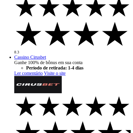
8.3
Cassino Cirusbet
Ganhe 100% de bônus em sua conta
Período de retirada: 1-4 dias
Ler comentário
Visite o site