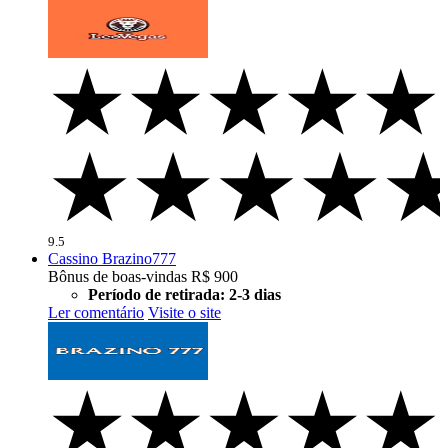
9.5
Cassino Brazino777
Bônus de boas-vindas R$ 900
Período de retirada: 2-3 dias
Ler comentário
Visite o site