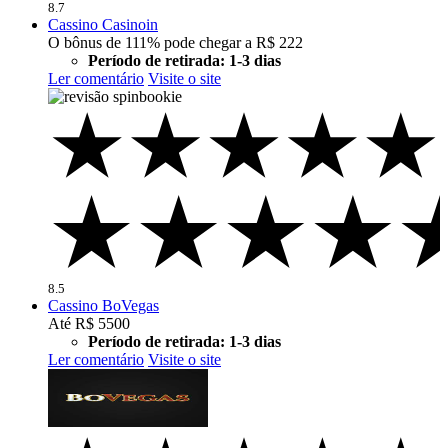
8.7
Cassino Сasinoin
O bônus de 111% pode chegar a R$ 222
Período de retirada: 1-3 dias
Ler comentário
Visite o site
8.5
Cassino BoVegas
Até R$ 5500
Período de retirada: 1-3 dias
Ler comentário
Visite o site