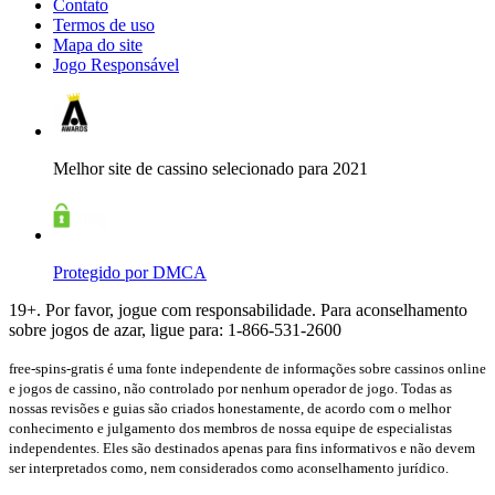
Contato
Termos de uso
Mapa do site
Jogo Responsável
Melhor site de cassino selecionado para 2021
Protegido por DMCA
19+.
Por favor, jogue com responsabilidade.
Para aconselhamento
sobre jogos de azar, ligue para: 1-866-531-2600
free-spins-gratis é uma fonte independente de informações sobre cassinos online
e jogos de cassino, não controlado por nenhum operador de jogo.
Todas as
nossas revisões e guias são criados honestamente, de acordo com o melhor
conhecimento e julgamento dos membros de nossa equipe de especialistas
independentes.
Eles são destinados apenas para fins informativos e não devem
ser interpretados como, nem considerados como aconselhamento jurídico.