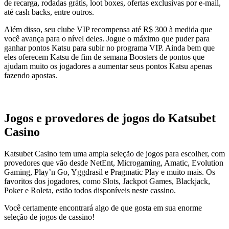
de recarga, rodadas grátis, loot boxes, ofertas exclusivas por e-mail,
até cash backs, entre outros.
Além disso, seu clube VIP recompensa até R$ 300 à medida que
você avança para o nível deles. Jogue o máximo que puder para
ganhar pontos Katsu para subir no programa VIP. Ainda bem que
eles oferecem Katsu de fim de semana Boosters de pontos que
ajudam muito os jogadores a aumentar seus pontos Katsu apenas
fazendo apostas.
Jogos e provedores de jogos do Katsubet
Casino
Katsubet Casino tem uma ampla seleção de jogos para escolher, com
provedores que vão desde NetEnt, Microgaming, Amatic, Evolution
Gaming, Play’n Go, Yggdrasil e Pragmatic Play e muito mais. Os
favoritos dos jogadores, como Slots, Jackpot Games, Blackjack,
Poker e Roleta, estão todos disponíveis neste cassino.
Você certamente encontrará algo de que gosta em sua enorme
seleção de jogos de cassino!