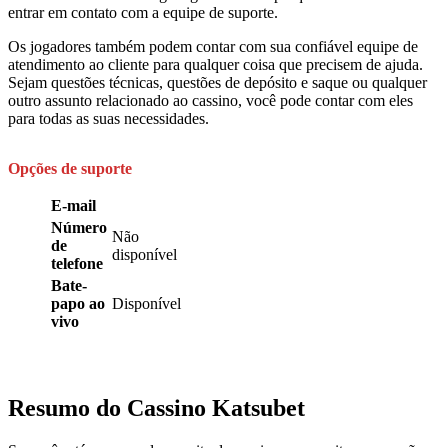
entrar em contato com a equipe de suporte.
Os jogadores também podem contar com sua confiável equipe de
atendimento ao cliente para qualquer coisa que precisem de ajuda.
Sejam questões técnicas, questões de depósito e saque ou qualquer
outro assunto relacionado ao cassino, você pode contar com eles
para todas as suas necessidades.
Opções de suporte
E-mail
Número
Não
de
disponível
telefone
Bate-
papo ao
Disponível
vivo
Resumo do Cassino Katsubet