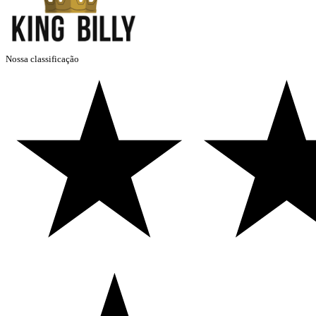
Nossa classificação