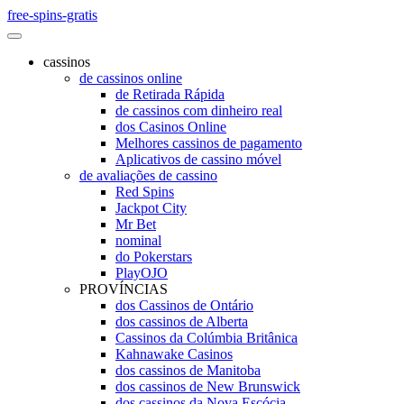
free-spins-gratis
cassinos
de cassinos online
de Retirada Rápida
de cassinos com dinheiro real
dos Casinos Online
Melhores cassinos de pagamento
Aplicativos de cassino móvel
de avaliações de cassino
Red Spins
Jackpot City
Mr Bet
nominal
do Pokerstars
PlayOJO
PROVÍNCIAS
dos Cassinos de Ontário
dos cassinos de Alberta
Cassinos da Colúmbia Britânica
Kahnawake Casinos
dos cassinos de Manitoba
dos cassinos de New Brunswick
dos cassinos da Nova Escócia