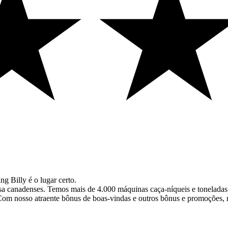
g Billy é o lugar certo.
sa canadenses. Temos mais de 4.000 máquinas caça-níqueis e toneladas
 Com nosso atraente bônus de boas-vindas e outros bônus e promoçõe