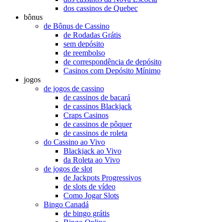
dos cassinos de Quebec
bônus
de Bônus de Cassino
de Rodadas Grátis
sem depósito
de reembolso
de correspondência de depósito
Casinos com Depósito Mínimo
jogos
de jogos de cassino
de cassinos de bacará
de cassinos Blackjack
Craps Casinos
de cassinos de pôquer
de cassinos de roleta
do Cassino ao Vivo
Blackjack ao Vivo
da Roleta ao Vivo
de jogos de slot
de Jackpots Progressivos
de slots de vídeo
Como Jogar Slots
Bingo Canadá
de bingo grátis