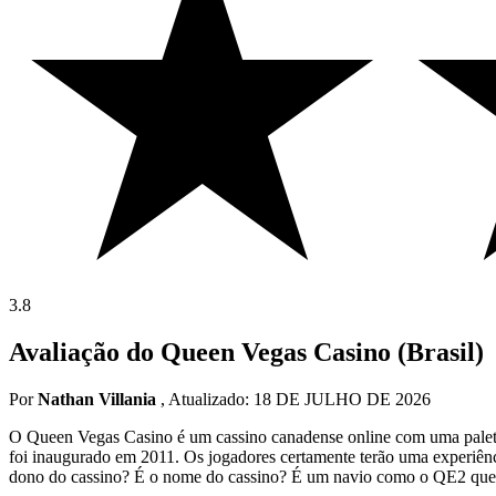
3.8
Avaliação do Queen Vegas Casino (Brasil)
Por
Nathan Villania
, Atualizado:
18 DE JULHO DE 2026
O Queen Vegas Casino é um cassino canadense online com uma paleta 
foi inaugurado em 2011. Os jogadores certamente terão uma experiên
dono do cassino? É o nome do cassino? É um navio como o QE2 que o