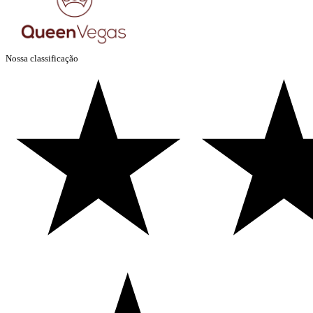
Nossa classificação