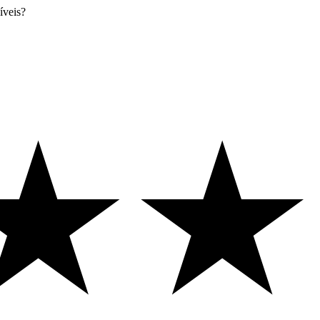
íveis?