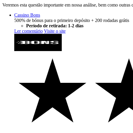
Veremos esta questão importante em nossa análise, bem como outras co
Cassino Bons
500% de bónus para o primeiro depósito + 200 rodadas grátis
Período de retirada: 1-2 dias
Ler comentário
Visite o site