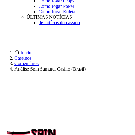
Como Jogar Craps
Como Jogar Poker
Como Jogar Roleta
ÚLTIMAS NOTÍCIAS
de notícias do cassino
Início
Cassinos
Comentários
Análise Spin Samurai Casino (Brasil)