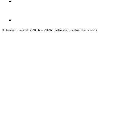
© free-spins-gratis 2016 – 2026 Todos os direitos reservados