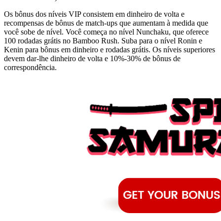
Os bônus dos níveis VIP consistem em dinheiro de volta e
recompensas de bônus de match-ups que aumentam à medida que
você sobe de nível. Você começa no nível Nunchaku, que oferece
100 rodadas grátis no Bamboo Rush. Suba para o nível Ronin e
Kenin para bônus em dinheiro e rodadas grátis. Os níveis superiores
devem dar-lhe dinheiro de volta e 10%-30% de bônus de
correspondência.