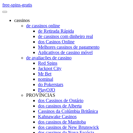
free-spins-gratis
cassinos
de cassinos online
de Retirada Rápida
de cassinos com dinheiro real
dos Casinos Online
Melhores cassinos de pagamento
Aplicativos de cassino móvel
de avaliações de cassino
Red Spins
Jackpot City
Mr Bet
nominal
do Pokerstars
PlayOJO
PROVÍNCIAS
dos Cassinos de Ontário
dos cassinos de Alberta
Cassinos da Colúmbia Britânica
Kahnawake Casinos
dos cassinos de Manitoba
dos cassinos de New Brunswick
dos cassinos da Nova Escócia