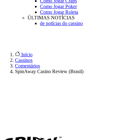
Como Jogar Craps
Como Jogar Poker
Como Jogar Roleta
ÚLTIMAS NOTÍCIAS
de notícias do cassino
Início
Cassinos
Comentários
SpinAway Casino Review (Brasil)