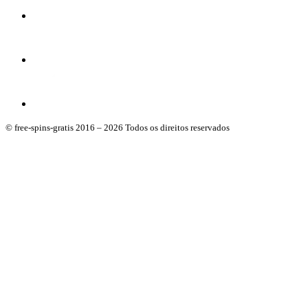
© free-spins-gratis 2016 – 2026 Todos os direitos reservados