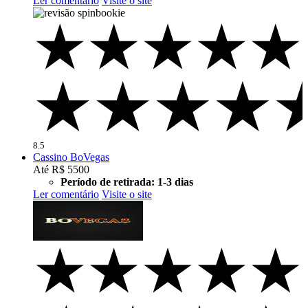
Ler comentário
Visite o site
8.5
Cassino BoVegas
Até R$ 5500
Período de retirada: 1-3 dias
Ler comentário
Visite o site