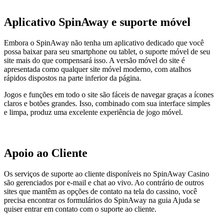
Aplicativo SpinAway e suporte móvel
Embora o SpinAway não tenha um aplicativo dedicado que você
possa baixar para seu smartphone ou tablet, o suporte móvel de seu
site mais do que compensará isso. A versão móvel do site é
apresentada como qualquer site móvel moderno, com atalhos
rápidos dispostos na parte inferior da página.
Jogos e funções em todo o site são fáceis de navegar graças a ícones
claros e botões grandes. Isso, combinado com sua interface simples
e limpa, produz uma excelente experiência de jogo móvel.
Apoio ao Cliente
Os serviços de suporte ao cliente disponíveis no SpinAway Casino
são gerenciados por e-mail e chat ao vivo. Ao contrário de outros
sites que mantêm as opções de contato na tela do cassino, você
precisa encontrar os formulários do SpinAway na guia Ajuda se
quiser entrar em contato com o suporte ao cliente.