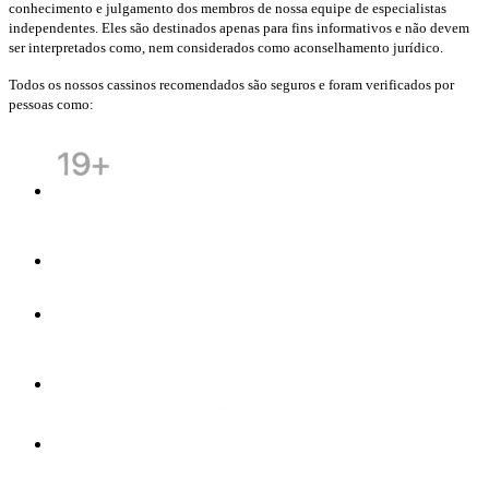
conhecimento e julgamento dos membros de nossa equipe de especialistas
independentes.
Eles são destinados apenas para fins informativos e não devem
ser interpretados como, nem considerados como aconselhamento jurídico.
Todos os nossos cassinos recomendados são seguros e foram verificados por
pessoas como: