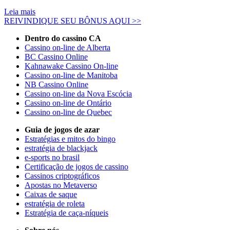
Leia mais
REIVINDIQUE SEU BÔNUS AQUI >>
Dentro do cassino CA
Cassino on-line de Alberta
BC Cassino Online
Kahnawake Cassino On-line
Cassino on-line de Manitoba
NB Cassino Online
Cassino on-line da Nova Escócia
Cassino on-line de Ontário
Cassino on-line de Quebec
Guia de jogos de azar
Estratégias e mitos do bingo
estratégia de blackjack
e-sports no brasil
Certificação de jogos de cassino
Cassinos criptográficos
Apostas no Metaverso
Caixas de saque
estratégia de roleta
Estratégia de caça-níqueis