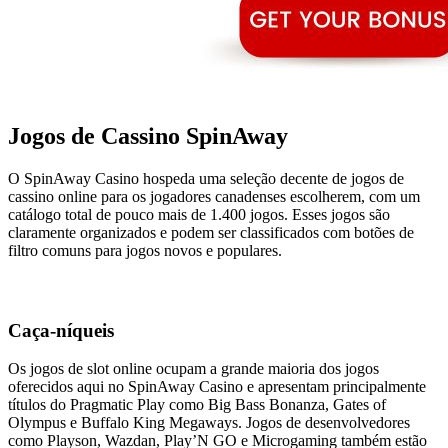
Jogos de Cassino SpinAway
O SpinAway Casino hospeda uma seleção decente de jogos de
cassino online para os jogadores canadenses escolherem, com um
catálogo total de pouco mais de 1.400 jogos. Esses jogos são
claramente organizados e podem ser classificados com botões de
filtro comuns para jogos novos e populares.
Caça-níqueis
Os jogos de slot online ocupam a grande maioria dos jogos
oferecidos aqui no SpinAway Casino e apresentam principalmente
títulos do Pragmatic Play como Big Bass Bonanza, Gates of
Olympus e Buffalo King Megaways. Jogos de desenvolvedores
como Playson, Wazdan, Play’N GO e Microgaming também estão