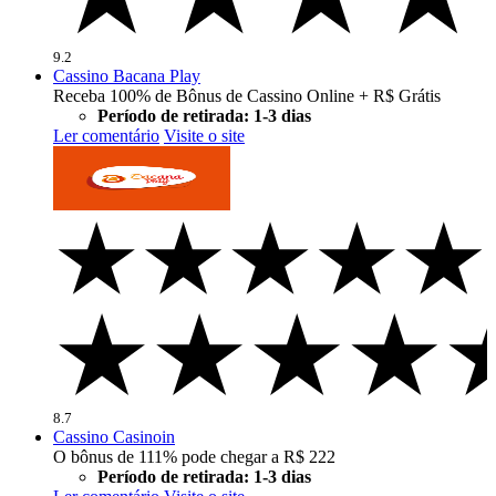
9.2
Cassino Bacana Play
Receba 100% de Bônus de Cassino Online + R$ Grátis
Período de retirada: 1-3 dias
Ler comentário
Visite o site
8.7
Cassino Сasinoin
O bônus de 111% pode chegar a R$ 222
Período de retirada: 1-3 dias