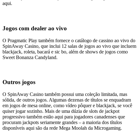
aqui.
Jogos com dealer ao vivo
O Pragmatic Play também fornece o catálogo de cassino ao vivo do
SpinAway Casino, que inclui 12 salas de jogos ao vivo que incluem
blackjack, roleta, bacará e sic bo, além de shows de jogos como
Sweet Bonanza Candyland.
Outros jogos
O SpinAway Casino também possui uma coleção limitada, mas
sólida, de outros jogos. Algumas dezenas de títulos se enquadram
em jogos de mesa online, como vídeo pôquer e blackjack, se você
quiser jogar sozinho. Mais de uma dúzia de slots de jackpot
progressivo também estão aqui para jogadores canadenses que
procuram jackpots seriamente grandes – a maioria dos títulos
disponíveis aqui são da rede Mega Moolah da Microgaming.