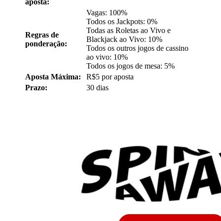
aposta:
Vagas: 100%
Todos os Jackpots: 0%
Todas as Roletas ao Vivo e
Regras de
Blackjack ao Vivo: 10%
ponderação:
Todos os outros jogos de cassino
ao vivo: 10%
Todos os jogos de mesa: 5%
Aposta Máxima:
R$5 por aposta
Prazo:
30 dias