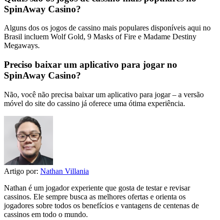
SpinAway Casino?
Alguns dos os jogos de cassino mais populares disponíveis aqui no
Brasil incluem Wolf Gold, 9 Masks of Fire e Madame Destiny
Megaways.
Preciso baixar um aplicativo para jogar no
SpinAway Casino?
Não, você não precisa baixar um aplicativo para jogar – a versão
móvel do site do cassino já oferece uma ótima experiência.
Artigo por:
Nathan Villania
Nathan é um jogador experiente que gosta de testar e revisar
cassinos. Ele sempre busca as melhores ofertas e orienta os
jogadores sobre todos os benefícios e vantagens de centenas de
cassinos em todo o mundo.