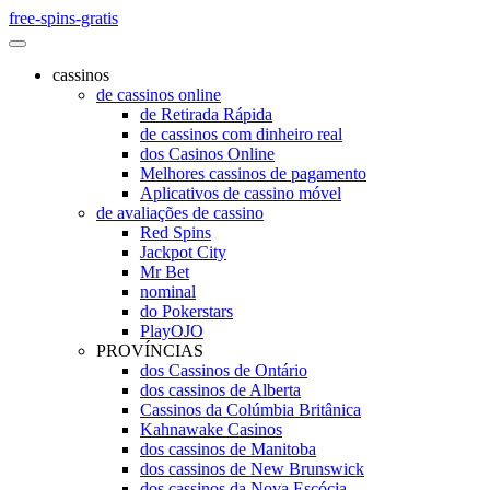
free-spins-gratis
cassinos
de cassinos online
de Retirada Rápida
de cassinos com dinheiro real
dos Casinos Online
Melhores cassinos de pagamento
Aplicativos de cassino móvel
de avaliações de cassino
Red Spins
Jackpot City
Mr Bet
nominal
do Pokerstars
PlayOJO
PROVÍNCIAS
dos Cassinos de Ontário
dos cassinos de Alberta
Cassinos da Colúmbia Britânica
Kahnawake Casinos
dos cassinos de Manitoba
dos cassinos de New Brunswick
dos cassinos da Nova Escócia