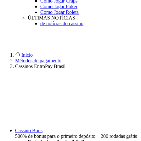
Como Jogar Craps
Como Jogar Poker
Como Jogar Roleta
ÚLTIMAS NOTÍCIAS
de notícias do cassino
Início
Métodos de pagamento
Cassinos EntroPay Brasil
Cassino Bons
500% de bónus para o primeiro depósito + 200 rodadas grátis